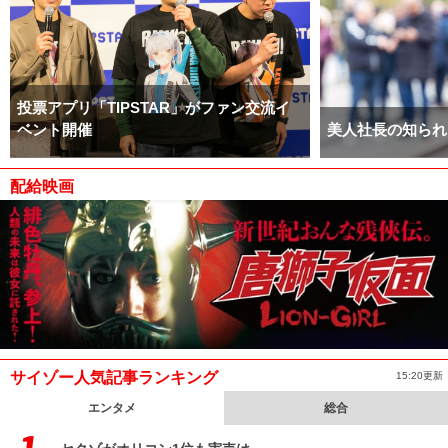
投票アプリ「TIPSTAR」がファン交流イ
ベント開催
美人社長の知られ
配給映画
サイゾー人気記事ランキング
15:20更新
エンタメ
総合