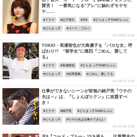
賛否！ 一番気になる“アレ”に触れずモヤモ
ヤ……
ドラマ
山下智久
月9
どらまっ子TAMOちゃん
どらまっ子
コード・ブルー
2017/08/01 23:00
TOKIO・長瀬智也が大島優子を「バカな女」呼
ばわり!? “留学女”に痛烈『ごめん、愛して
る』
ドラマ
長瀬智也
どらまっ子TAMOちゃん
どらまっ子
吉岡里帆
ごめん、愛してる
2017/07/31 23:00
仕事ができないシーンが皆無の錦戸亮『ウチの
夫は～』は、『しょんぼりクン』に改題すべ
き！
ドラマ
錦戸亮
どらまっ子TAMOちゃん
どらまっ子
ウチの夫は仕事ができない
2017/07/29 12:00
月9『コード・ブルー』15％超も……比嘉愛未の