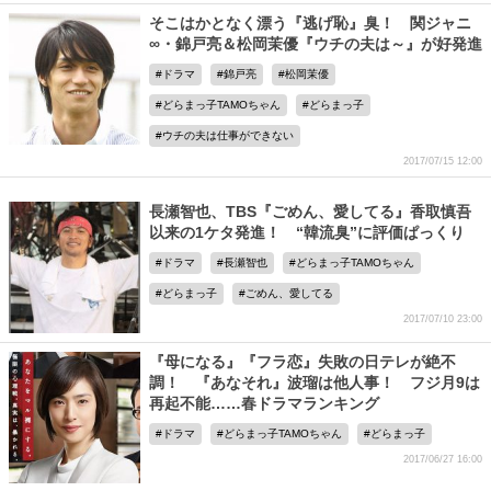
そこはかとなく漂う『逃げ恥』臭！ 関ジャニ
∞・錦戸亮＆松岡茉優『ウチの夫は～』が好発進
ドラマ
錦戸亮
松岡茉優
どらまっ子TAMOちゃん
どらまっ子
ウチの夫は仕事ができない
2017/07/15 12:00
長瀬智也、TBS『ごめん、愛してる』香取慎吾
以来の1ケタ発進！ “韓流臭”に評価ぱっくり
ドラマ
長瀬智也
どらまっ子TAMOちゃん
どらまっ子
ごめん、愛してる
2017/07/10 23:00
『母になる』『フラ恋』失敗の日テレが絶不
調！ 『あなそれ』波瑠は他人事！ フジ月9は
再起不能……春ドラマランキング
ドラマ
どらまっ子TAMOちゃん
どらまっ子
2017/06/27 16:00