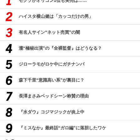
セクゾがオリコン1位も実売は……
ハイスタ横山健は「カッコだけの男」
有名人サイン“ネット売買”の闇
瀧“極秘出演”の『全裸監督』はどうなる？
ジローラモがロケ中にガチナンパ
森下千里“意識高い系”が裏目に？
長澤まさみベッドシーン称賛の理由
『水ダウ』コジマジックが炎上中
『ミスなか』最終話“ガロ編”に落胆したワケ