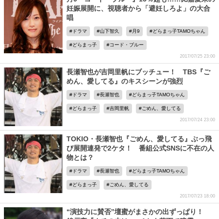
妊娠展開に、視聴者から「避妊しろよ」の大合
唱
ドラマ
山下智久
月9
どらまっ子TAMOちゃん
どらまっ子
コード・ブルー
2017/07/25 23:00
長瀬智也が吉岡里帆にブッチュー！ TBS『ご
めん、愛してる』のキスシーンが強烈
ドラマ
長瀬智也
どらまっ子TAMOちゃん
どらまっ子
吉岡里帆
ごめん、愛してる
2017/07/24 23:00
TOKIO・長瀬智也『ごめん、愛してる』ぶっ飛
び展開連発で2ケタ！ 番組公式SNSに不在の人
物とは？
ドラマ
長瀬智也
どらまっ子TAMOちゃん
どらまっ子
ごめん、愛してる
2017/07/23 18:00
“演技力に賛否”壇蜜がまさかの出ずっぱり！