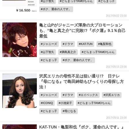
山下智久
どらまっ子TAMOちゃん
どらまっ子
ボク、運命の人です。
2017/05/22 23:00
亀と山Pがジャニーズ渾身の大プロモーション
も、“亀と真之介”に完敗!?『ボク運』9.1％自己
最低
ジャニーズ
ドラマ
KAT-TUN
亀梨和也
山下智久
満島真之介
どらまっ子TAMOちゃん
どらまっ子
ボク、運命の人です。
2017/05/15 23:00
沢尻エリカの母性不足は狙い通り!? 日テレ
『母になる』で島田紳助もびっくりの母探し方
法！
ジャニーズ
ドラマ
エイベックス
沢尻エリカ
ICONIQ
小池栄子
どらまっ子TAMOちゃん
どらまっ子
母になる
2017/05/11 23:00
KAT-TUN・亀梨和也『ボク、運命の人です。』