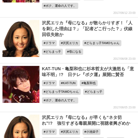
ボク、運命の人です。
2017/06/12 23:00
沢尻エリカ『母になる』が散らかりすぎ！「人
を刺した理由は？」「記者どこ行った？」伏線
回収失敗か
ドラマ
沢尻エリカ
どらまっ子TAMOちゃん
どらまっ子
母になる
2017/06/08 23:00
KAT-TUN・亀梨和也に杉本哲太が大激怒も「意
味不明」!? 日テレ『ボク運』展開に賛否
ドラマ
KAT-TUN
亀梨和也
どらまっ子TAMOちゃん
どらまっ子
ボク、運命の人です。
2017/06/05 23:00
沢尻エリカ『母になる』が早くも“ネタ切
れ”!? 強引すぎる毒親展開に視聴者興ざめか
ドラマ
沢尻エリカ
小池栄子