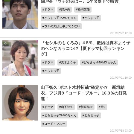
錦戸亮『ウチの夫は～』1ケタ落下で暗雲
ドラマ
錦戸亮
松岡茉優
どらまっ子TAMOちゃん
どらまっ子
ウチの夫は仕事ができない
2017/07/22 12:00
『セシルのもくろみ』4.5％、敗因は真木よう子
のヘンなカラコン!?【夏ドラマ初回ランキン
グ】
ドラマ
真木よう子
どらまっ子TAMOちゃん
どらまっ子
2017/07/21 16:00
山下智久“ポスト木村拓哉”確定か!? 新垣結
衣、フジ月9『コード・ブルー』16.3％の好発
進！
ドラマ
山下智久
新垣結衣
月9
どらまっ子TAMOちゃん
どらまっ子
コード・ブルー
2017/07/18 23:00