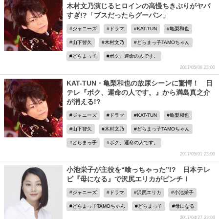
木村文乃演じるヒロインの高慢ちきぶりがヤバ
すぎ!?「ブスだったらグーパン」
ジャニーズ
ドラマ
KAT-TUN
亀梨和也
山下智久
木村文乃
どらまっ子TAMOちゃん
どらまっ子
ボク、運命の人です。
2017/05/08 23:00
KAT-TUN・亀梨和也の放尿シーンに驚愕！ 日
テレ『ボク、運命の人です。』から満島真之介
が消える!?
ジャニーズ
ドラマ
KAT-TUN
亀梨和也
山下智久
木村文乃
どらまっ子TAMOちゃん
どらまっ子
ボク、運命の人です。
2017/05/01 23:00
小池栄子が主役を“喰っちゃった”!? 日本テレ
ビ『母になる』で沢尻エリカがピンチ！
ジャニーズ
ドラマ
沢尻エリカ
小池栄子
どらまっ子TAMOちゃん
どらまっ子
母になる
2017/04/27 23:00