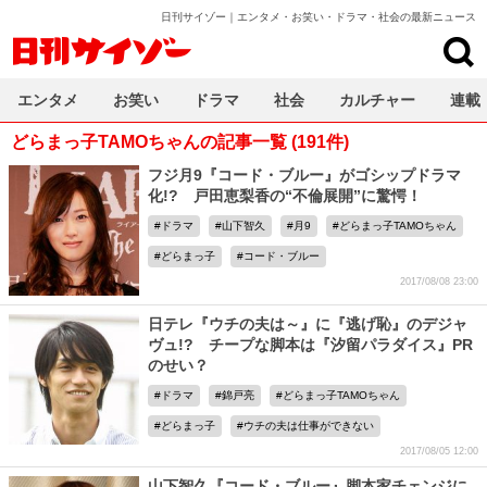
日刊サイゾー｜エンタメ・お笑い・ドラマ・社会の最新ニュース
日刊サイゾー
エンタメ
お笑い
ドラマ
社会
カルチャー
連載
どらまっ子TAMOちゃんの記事一覧 (191件)
フジ月9『コード・ブルー』がゴシップドラマ
化!? 戸田恵梨香の“不倫展開”に驚愕！
ドラマ
山下智久
月9
どらまっ子TAMOちゃん
どらまっ子
コード・ブルー
2017/08/08 23:00
日テレ『ウチの夫は～』に『逃げ恥』のデジャ
ヴュ!? チープな脚本は『汐留パラダイス』PR
のせい？
ドラマ
錦戸亮
どらまっ子TAMOちゃん
どらまっ子
ウチの夫は仕事ができない
2017/08/05 12:00
山下智久『コード・ブルー』脚本家チェンジに