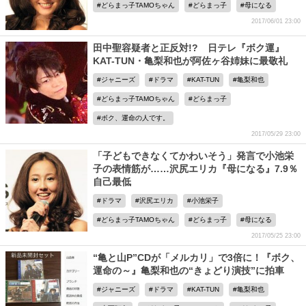
どらまっ子TAMOちゃん
どらまっ子
母になる
2017/06/01 23:00
田中聖容疑者と正反対!? 日テレ『ボク運』
KAT-TUN・亀梨和也が阿佐ヶ谷姉妹に最敬礼
ジャニーズ
ドラマ
KAT-TUN
亀梨和也
どらまっ子TAMOちゃん
どらまっ子
ボク、運命の人です。
2017/05/29 23:00
「子どもできなくてかわいそう」発言で小池栄
子の表情筋が……沢尻エリカ『母になる』7.9％
自己最低
ドラマ
沢尻エリカ
小池栄子
どらまっ子TAMOちゃん
どらまっ子
母になる
2017/05/25 23:00
“亀と山P”CDが「メルカリ」で3倍に！『ボク、
運命の～』亀梨和也の“きょどり演技”に拍車
ジャニーズ
ドラマ
KAT-TUN
亀梨和也