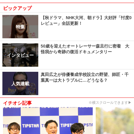
ピックアップ
【秋ドラマ、NHK大河、朝ドラ】大好評「忖度0
レビュー」全話更新！
特集
50歳を迎えたオートレーサー森且行に密着 大
怪我から奇跡の復活ドキュメンタリー
インタビュー
真田広之が俳優養成学校設立の野望、師匠・千
葉真一は大トラブルに…どうなる？
人気連載
イチオシ記事
※横スクロールできます▶