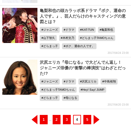
亀梨和也の頭カラッポ系ドラマ『ボク、運命の
人です。』、芸人だらけのキャスティングの意
図とは？
ジャニーズ
ドラマ
KAT-TUN
亀梨和也
山下智久
木村文乃
どらまっ子TAMOちゃん
どらまっ子
ボク、運命の人です。
2017/04/24 23:00
沢尻エリカ『母になる』で大どんでん返し！
ジャニーズ俳優の“衝撃の棒演技”はわざとだっ
た!?
ジャニーズ
ドラマ
沢尻エリカ
中島裕翔
どらまっ子TAMOちゃん
Hey! Say! JUMP
どらまっ子
母になる
2017/04/20 23:00
1
...
2
3
4
5