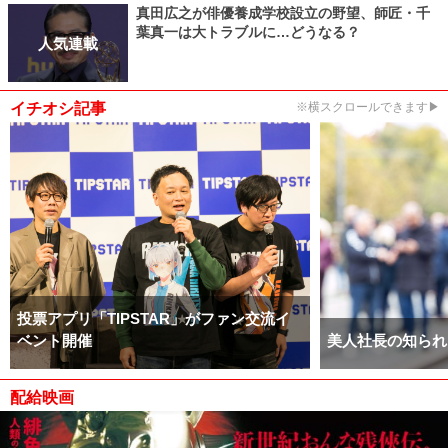
真田広之が俳優養成学校設立の野望、師匠・千
葉真一は大トラブルに…どうなる？
人気連載
イチオシ記事
※横スクロールできます▶
投票アプリ「TIPSTAR」がファン交流イ
ベント開催
美人社長の知られ
配給映画