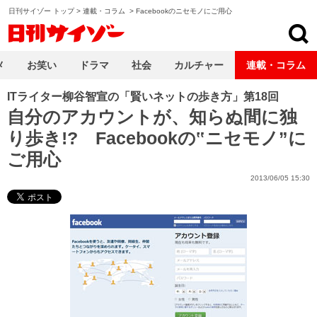
日刊サイゾー トップ
>
連載・コラム
>
Facebookのニセモノにご用心
日刊サイゾー
メ
お笑い
ドラマ
社会
カルチャー
連載・コラム
ITライター柳谷智宣の「賢いネットの歩き方」第18回
自分のアカウントが、知らぬ間に独
り歩き!? Facebookの‟ニセモノ”に
ご用心
2013/06/05 15:30