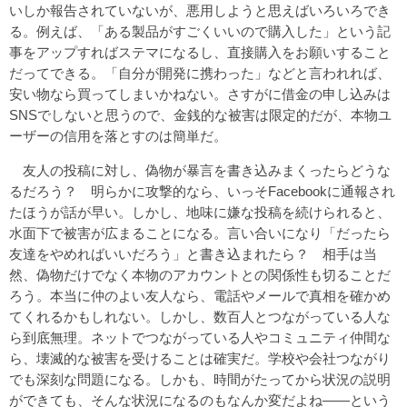
いしか報告されていないが、悪用しようと思えばいろいろでき
る。例えば、「ある製品がすごくいいので購入した」という記
事をアップすればステマになるし、直接購入をお願いすること
だってできる。「自分が開発に携わった」などと言われれば、
安い物なら買ってしまいかねない。さすがに借金の申し込みは
SNSでしないと思うので、金銭的な被害は限定的だが、本物ユ
ーザーの信用を落とすのは簡単だ。
友人の投稿に対し、偽物が暴言を書き込みまくったらどうな
るだろう？ 明らかに攻撃的なら、いっそFacebookに通報され
たほうが話が早い。しかし、地味に嫌な投稿を続けられると、
水面下で被害が広まることになる。言い合いになり「だったら
友達をやめればいいだろう」と書き込まれたら？ 相手は当
然、偽物だけでなく本物のアカウントとの関係性も切ることだ
ろう。本当に仲のよい友人なら、電話やメールで真相を確かめ
てくれるかもしれない。しかし、数百人とつながっている人な
ら到底無理。ネットでつながっている人やコミュニティ仲間な
ら、壊滅的な被害を受けることは確実だ。学校や会社つながり
でも深刻な問題になる。しかも、時間がたってから状況の説明
ができても、そんな状況になるのもなんか変だよね――という