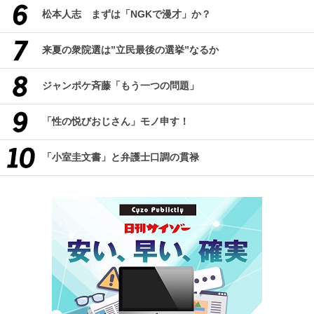
松本人志 まずは「NGKで漫才」か？
来夏の衆院選は”立民最後の選挙”なるか
ジャンポケ斉藤「もう一つの問題」
「性の悦びおじさん」モノ申す！
「小室圭文書」と弁護士口調の貫禄