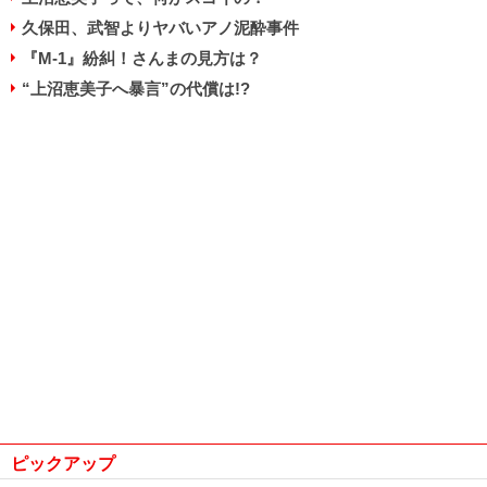
久保田、武智よりヤバいアノ泥酔事件
『M-1』紛糾！さんまの見方は？
“上沼恵美子へ暴言”の代償は!?
ピックアップ