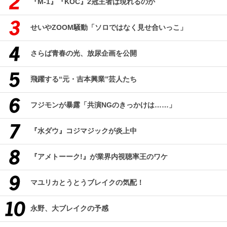
『M-1』『KOC』2冠王者は現れるのか
せいやZOOM騒動「ソロではなく見せ合いっこ」
さらば青春の光、放尿企画を公開
飛躍する“元・吉本興業”芸人たち
フジモンが暴露「共演NGのきっかけは……」
『水ダウ』コジマジックが炎上中
『アメトーーク!』が業界内視聴率王のワケ
マユリカとうとうブレイクの気配！
永野、大ブレイクの予感