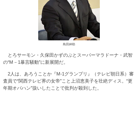
島田紳助
とろサーモン・久保田かずのぶとスーパーマラドーナ・武智
の“M－1暴言騒動”に新展開だ。
2人は、あろうことか『M‐1グランプリ』（テレビ朝日系）審
査員で“関西テレビ界の女帝”こと上沼恵美子を壮絶ディス。“更
年期オバハン”扱いしたことで批判が殺到した。