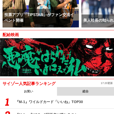
投票アプリ「TIPSTAR」がファン交流イ
ベント開催
美人社長の知られ
配給映画
サイゾー人気記事ランキング
17:20更新
お笑い
総合
『M-1』ワイルドカード「いいね」TOP30