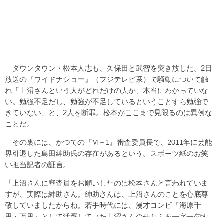
ダウンタウン・松本人志も、久保田と武智を突き放した。2日
放送の『ワイドナショー』（フジテレビ系）で騒動について触
れ「上沼さんという人がどれだけの人か、本当にわかっていな
い。勉強不足だし、勉強が不足しているということすら勉強で
きていない」と、2人を断罪。松本がここまで見限るのは異例な
ことだ。
その裏には、かつての『M－1』審査委員長で、2011年に芸能
界引退した島田紳助氏の存在があるという。スポーツ紙のお笑
い担当記者の証言。
「上沼さんに審査員をお願いしたのは松本さんと言われていま
すが、実際は紳助さん。紳助さんは、上沼さんのことを心底尊
敬していましたからね。若手時代には、漫才コンビ『海原千
里・万里』として活躍していた上沼さんのせりふを一字一句す