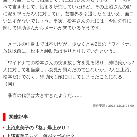
べて書き出して、話術を研究していたほど。その上沼さんの顔
に泥を塗った2人に対しては、芸能界を引退したとはいえ、面白
いはずがないでしょう。事実、松本さんの元には、今回の件に
関して紳助さんからメールが来ているそうです」
メールの中身までは不明だが、少なくとも2日の『ワイドナ』
放送以前に、松本と紳助氏はやりとりしていたという。
「ワイドナでの松本さんの突き放し方を見る限り、紳助氏から2
人に対して相当厳しい意見が飛んだのではないか。2人は上沼、
松本だけでなく、紳助氏も敵に回してしまったことになる」
（同）
暴言の代償は大きすぎたようだ……。
最終更新：
2018/12/18 08:00
関連記事
上沼恵美子の「格」爆上がり！
上沼恵美子って、何がスゴイの？