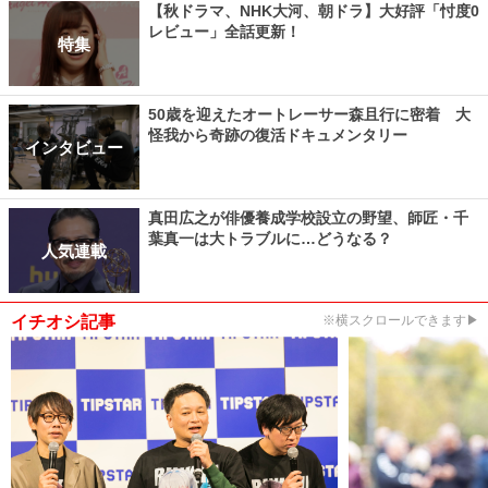
【秋ドラマ、NHK大河、朝ドラ】大好評「忖度0
レビュー」全話更新！
特集
50歳を迎えたオートレーサー森且行に密着 大
怪我から奇跡の復活ドキュメンタリー
インタビュー
真田広之が俳優養成学校設立の野望、師匠・千
葉真一は大トラブルに…どうなる？
人気連載
イチオシ記事
※横スクロールできます▶