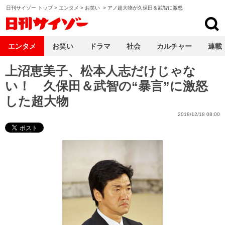
日刊サイゾー トップ
>
エンタメ
>
お笑い
>
アノ超大物が久保田＆武智に激怒
日刊サイゾー
エンタメ
お笑い
ドラマ
社会
カルチャー
連載
上沼恵美子、松本人志だけじゃな
い！ 久保田＆武智の“暴言”に激怒
した超大物
2018/12/18 08:00