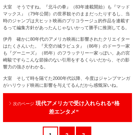
大室 そうですね。『北斗の拳』（83年連載開始）も『マッド
マックス』（79年公開）の世界観そのままだったりするし、当
時のジャンプは大ヒット映画のブリコラージュ的作品を連載す
るって編集方針があったんじゃないかって勝手に推測してる。
伊丹 確かに80年代のアメリカ映画に影響されたクリエイター
はたくさんいた。『天空の城ラピュタ』（86年）のドーラ一家
も『グーニーズ』（85年）のフラッテリー一家っぽい。あの宮
崎駿ですらこんな節操のない引用をするくらいだから、その影
響力の強さがわかる。
大室 そして時を隔てた2000年代以降、今度はジャンプマンガ
がハリウッド映画に影響を与えてるんだから感慨深いね。
現代アメリカで受け入れられる“格
次のページ
差エンタメ”
1
2
3