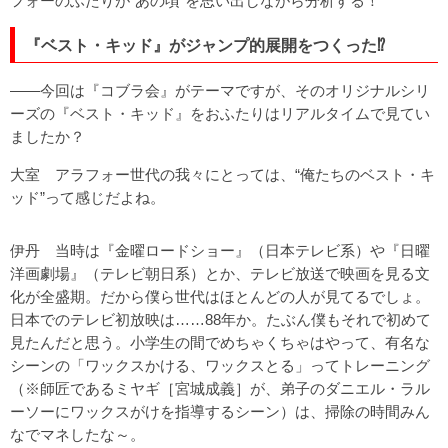
フォーのふたりが“あの頃”を思い出しながら分析する！
『ベスト・キッド』がジャンプ的展開をつくった⁉
――今回は『コブラ会』がテーマですが、そのオリジナルシリ
ーズの『ベスト・キッド』をおふたりはリアルタイムで見てい
ましたか？
大室 アラフォー世代の我々にとっては、“俺たちのベスト・キ
ッド”って感じだよね。
伊丹 当時は『金曜ロードショー』（日本テレビ系）や『日曜
洋画劇場』（テレビ朝日系）とか、テレビ放送で映画を見る文
化が全盛期。だから僕ら世代はほとんどの人が見てるでしょ。
日本でのテレビ初放映は……88年か。たぶん僕もそれで初めて
見たんだと思う。小学生の間でめちゃくちゃはやって、有名な
シーンの「ワックスかける、ワックスとる」ってトレーニング
（※師匠であるミヤギ［宮城成義］が、弟子のダニエル・ラル
ーソーにワックスがけを指導するシーン）は、掃除の時間みん
なでマネしたな～。