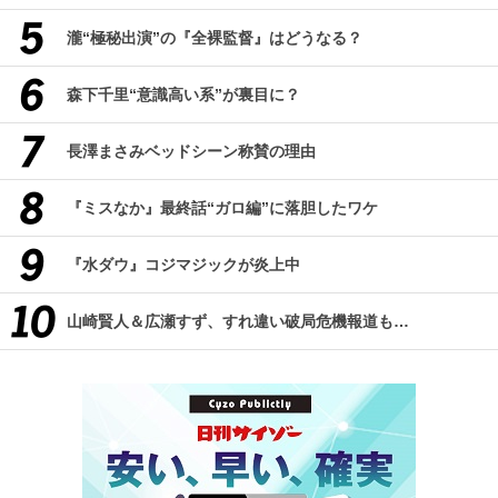
瀧“極秘出演”の『全裸監督』はどうなる？
森下千里“意識高い系”が裏目に？
長澤まさみベッドシーン称賛の理由
『ミスなか』最終話“ガロ編”に落胆したワケ
『水ダウ』コジマジックが炎上中
山崎賢人＆広瀬すず、すれ違い破局危機報道も…