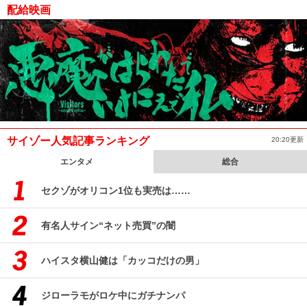
配給映画
サイゾー人気記事ランキング
20:20更新
エンタメ
総合
セクゾがオリコン1位も実売は……
有名人サイン“ネット売買”の闇
ハイスタ横山健は「カッコだけの男」
ジローラモがロケ中にガチナンパ