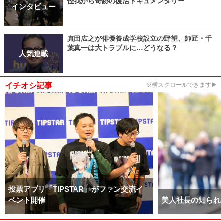
怪我から奇跡の復活ドキュメンタリー
インタビュー
真田広之が俳優養成学校設立の野望、師匠・千
葉真一は大トラブルに…どうなる？
人気連載
イチオシ記事
※横スクロールできます▶
投票アプリ「TIPSTAR」がファン交流イ
ベント開催
美人社長の知られ