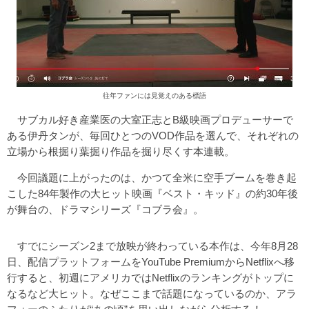
往年ファンには見覚えのある標語
サブカル好き産業医の大室正志とB級映画プロデューサーで
ある伊丹タンが、毎回ひとつのVOD作品を選んで、それぞれの
立場から根掘り葉掘り作品を掘り尽くす本連載。
今回議題に上がったのは、かつて全米に空手ブームを巻き起
こした84年製作の大ヒット映画『ベスト・キッド』の約30年後
が舞台の、ドラマシリーズ『コブラ会』。
すでにシーズン2まで放映が終わっている本作は、今年8月28
日、配信プラットフォームをYouTube PremiumからNetflixへ移
行すると、初週にアメリカではNetflixのランキングがトップに
なるなど大ヒット。なぜここまで話題になっているのか、アラ