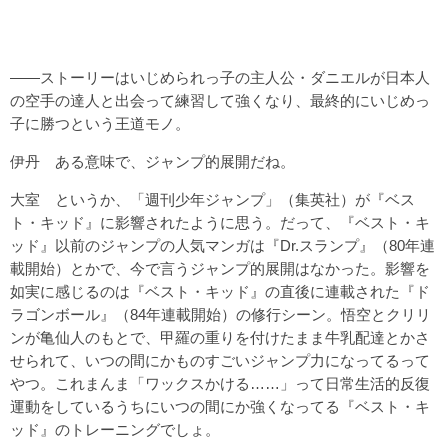
――ストーリーはいじめられっ子の主人公・ダニエルが日本人
の空手の達人と出会って練習して強くなり、最終的にいじめっ
子に勝つという王道モノ。
伊丹 ある意味で、ジャンプ的展開だね。
大室 というか、「週刊少年ジャンプ」（集英社）が『ベス
ト・キッド』に影響されたように思う。だって、『ベスト・キ
ッド』以前のジャンプの人気マンガは『Dr.スランプ』（80年連
載開始）とかで、今で言うジャンプ的展開はなかった。影響を
如実に感じるのは『ベスト・キッド』の直後に連載された『ド
ラゴンボール』（84年連載開始）の修行シーン。悟空とクリリ
ンが亀仙人のもとで、甲羅の重りを付けたまま牛乳配達とかさ
せられて、いつの間にかものすごいジャンプ力になってるって
やつ。これまんま「ワックスかける……」って日常生活的反復
運動をしているうちにいつの間にか強くなってる『ベスト・キ
ッド』のトレーニングでしょ。