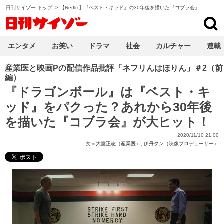
日刊サイゾー トップ
>
【Netflix】『ベスト・キッド』の30年後を描いた『コブラ会』
日刊サイゾー
エンタメ
お笑い
ドラマ
社会
カルチャー
連載
産業医と映画Pの配信作品批評「ネフリんはほりん」＃2（前
編）
『ドラゴンボール』は『ベスト・キ
ッド』をパクった？あれから30年後
を描いた『コブラ会』が大ヒット！
2020/11/10 21:00
文＝
大室正志（産業医）
,
伊丹タン（映像プロデューサー）