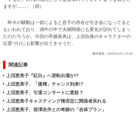
ますが……」（同）
昨今の騒動は一節によると息子の存在が引き金になってると
もいわれており、渦中の中で夫婦関係にも変化が訪れてしまっ
たのだろうか。今回の卒婚発表は、上沼自身のキャラクターの
位置づけにも影響が出てきそうだ。
最終更新：
2020/12/21 13:00
関連記事
上沼恵美子『紅白』へ逆転出場か!?
上沼恵美子、「復権」チャンス到来!?
上沼恵美子、引退コンサートに意欲？
上沼恵美子キャスティング権否定に関係者呆れる
上沼恵美子、前澤友作との奇跡の「合体プラン」