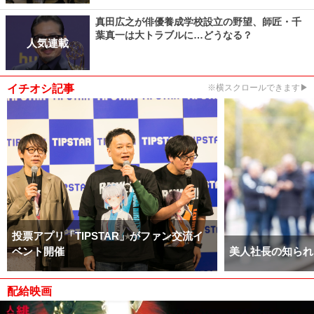
真田広之が俳優養成学校設立の野望、師匠・千
葉真一は大トラブルに…どうなる？
人気連載
イチオシ記事
※横スクロールできます▶
投票アプリ「TIPSTAR」がファン交流イ
ベント開催
美人社長の知られ
配給映画