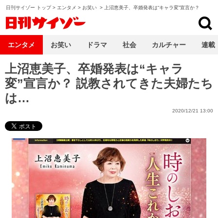
日刊サイゾー トップ
>
エンタメ
>
お笑い
>
上沼恵美子、卒婚発表は“キャラ変”宣言か？
日刊サイゾー
エンタメ
お笑い
ドラマ
社会
カルチャー
連載
上沼恵美子、卒婚発表は“キャラ
変”宣言か？ 説教されてきた夫婦たち
は…
2020/12/21 13:00