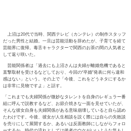
上沼は20代で当時、関西テレビ（カンテレ）の制作スタッフ
だった男性と結婚。一旦は芸能活動を辞めたが、子育てを経て
芸能界に復帰。毒舌キャラクターで関西のお茶の間の人気者と
して返り咲いた。
芸能関係者は「過去にも上沼さんは夫婦が離婚危機であると
直撃取材を受けるなどしており、今回の“卒婚”発表に何ら違和
感はない」という。その上で「今後、これをどうネタにするか
は非常に見物ですよ」と話す。
「これまでも夫婦関係が微妙なタレントを自身のレギュラー番
組に呼んで説教するなど、お節介焼きな一面を見せていたが、
そんな彼女自身も夫婦関係がある意味崩壊していると自ら認め
たわけです。今後、彼女が人生相談を説く際には自らの失敗談
を売りにして展開するか、あるいは反面教師にしながらフォロ
ーするか。時代の流れとしては後者のウケがいいような気もし