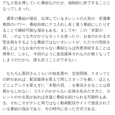
アな人気を博していた番組なのだが、強制的に終了することに
なってしまった。
通常の番組の場合、出演しているタレントの人気や、所属事
務所のパワー、番組自体にテコ入れし全く違う番組にしたりす
ることで継続可能な場合もある。ましてや、この「木梨の
貝。」のような大がかりなセットを使ったり、お金のかかる大
型企画をするような番組ではないタレントが、ただその現状を
楽しむようなお金のかからない番組ならば尚更存続することは
簡単だ。しかし、今回のように放送媒体そのものが無くなって
しまうのだから、誰も抗うことができない。
もちろん憲武さんくらいの知名度や、交友関係、スタッフと
の絆があれば、配信媒体を変えて同じスタッフを雇い、ほとん
どニュアンスを変えずに「木梨の貝。」を復活させることは容
易かもしれない。コストのかからない企画を生みだす力と、タ
レントのやる気があれば永遠に番組を続けられる可能性もあ
る。それこそがテレビ局ではなく動画配信サイトで放送されて
いる番組の強みであり、今の時代に合った方式である。