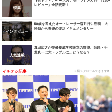
レビュー」全話更新！
特集
50歳を迎えたオートレーサー森且行に密着 大
怪我から奇跡の復活ドキュメンタリー
インタビュー
真田広之が俳優養成学校設立の野望、師匠・千
葉真一は大トラブルに…どうなる？
人気連載
イチオシ記事
※横スクロールできます▶