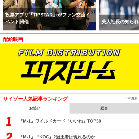
投票アプリ「TIPSTAR」がファン交流イ
ベント開催
美人社長の知られ
配給映画
サイゾー人気記事ランキング
3:20更新
お笑い
総合
『M-1』ワイルドカード「いいね」TOP30
『M-1』『KOC』2冠王者は現れるのか