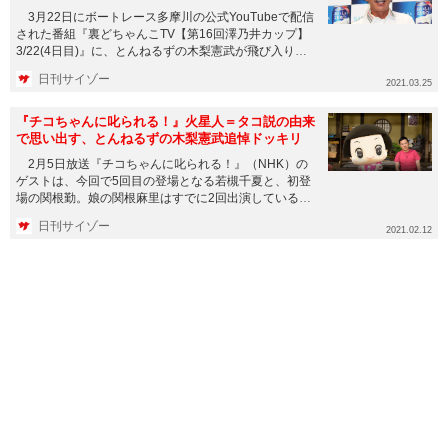
3月22日にボートレース多摩川の公式YouTubeで配信
された番組『裏どちゃんこTV【第16回澤乃井カップ】
3/22(4日目)』に、とんねるずの木梨憲武が飛び入り出
演...
日刊サイゾー
2021.03.25
『チコちゃんに叱られる！』火星人＝タコ説の由来
で思い出す、とんねるずの木梨憲武追悼ドッキリ
2月5日放送『チコちゃんに叱られる！』（NHK）の
ゲストは、今回で5回目の登場となる若槻千夏と、初登
場の関根勤。娘の関根麻里はすでに2回出演しているの
で、関根家として...
日刊サイゾー
2021.02.12