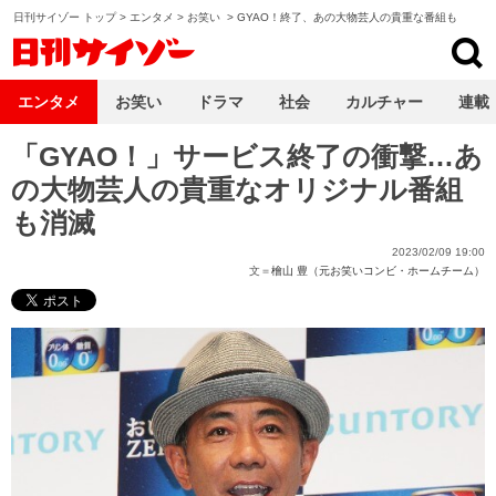
日刊サイゾー トップ
>
エンタメ
>
お笑い
>
GYAO！終了、あの大物芸人の貴重な番組も
日刊サイゾー
エンタメ
お笑い
ドラマ
社会
カルチャー
連載
「GYAO！」サービス終了の衝撃…あ
の大物芸人の貴重なオリジナル番組
も消滅
2023/02/09 19:00
文＝
檜山 豊（元お笑いコンビ・ホームチーム）