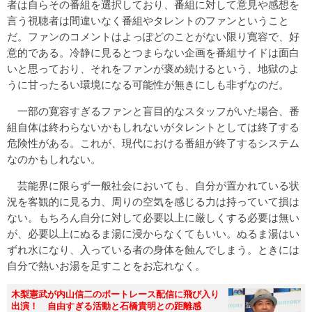
者は自らその番組を選択しており、番組に対して意見や感想を
言う視聴者は間違いなく番組やタレントのファンということ
だ。ファンのコメントはよっぽどのことがない限り寛容で、好
意的である。冷静に見るとつまらない企画を番組サイドは面白
いと思っており、それをファンが褒め続けるという、地獄のよ
うに甘ったるい環境になる可能性が無きにしも非ずなのだ。
一部の寛容すぎるファンと盲目的なスタッフがいた場合、番
組自体は終わらないかもしれないがタレントとしては終了する
危険性がある。これが、現代における番組が終了するシステム
なのかもしれない。
芸能界に限らず一般社会においても、自分が置かれている状
況を客観的に見る力、周りの空気を感じる力は持っていて損は
ない。もちろん自分に対して必要以上に厳しくする必要は無い
が、必要以上にぬるま湯に浸からなくてもいい。ぬるま湯はい
ずれ水になり、入っている者の身体を蝕んでしまう。ときには
自分で熱いお湯を足すことをお忘れなく。
木梨憲武が内山信二のボートレース配信に飛び入り
出演！ 自由すぎる活動と石橋貴明との距離感