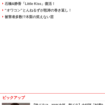
石橋&静香「Little Kiss」復活！
“オワコン”とんねるずが怒涛の巻き返し！
被害者多数!?木梨の笑えない芸
ピックアップ
【秋ドラマ、NHK大河、朝ドラ】大好評「忖度0