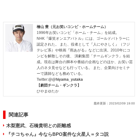
檜山 豊（元お笑いコンビ・ホームチーム）
1996年お笑いコンビ「ホーム・チーム」を結成。
NHK『爆笑オンエアバトル』には、ゴールドバトラーに
認定された。 また、役者として『人にやさしく』（フジ
テレビ系）や映画『雨あがる』などに出演。2010年にコ
ンビを解散しその後、 演劇集団「チームギンクラ」を結
成。現在は舞台の脚本や番組の企画などのほか、お笑い芸
人のネタ見せなども行っている。 また、企業向けセミナ
ーで講師なども務めている。
Twitter:
@@hiyama_yutaka
【劇団チーム・ギンクラ】
ひやまゆたか
最終更新：
2023/02/09 19:00
関連記事
木梨憲武、石橋貴明との距離感
『チコちゃん』今ならBPO案件な火星人＝タコ説