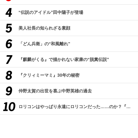
“伝説のアイドル”田中陽子が登場
美人社長の知られざる素顔
「どん兵衛」の“和風離れ”
『麒麟がくる』で描かれない家康の“脱糞伝説”
『クリィミーマミ』30年の秘密
仲野太賀の出世を喜ぶ中野英雄の過去
ロリコンはやっぱり永遠にロリコンだった……のか？『改訂版 ロリコン大全集』