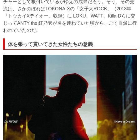
チャーとして根付いているがゆえの成果だろう。そう、その交
流は、さかのぼればTOKONA-Xの「女子大ROCK」（2013年
『トウカイXテイオー』収録）に LOKU、WATT、Killa-Dらに交
じってANTY the 紅乃壱が名を連ねていた頃から、ごく自然に行
われていたのだ。
体を張って貫いてきた女性たちの意義