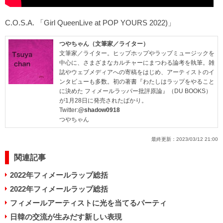
C.O.S.A. 「Girl QueenLive at POP YOURS 2022)」
つやちゃん（文筆家／ライター）
文筆家／ライター。ヒップホップやラップミュージックを
中心に、さまざまなカルチャーにまつわる論考を執筆。雑
誌やウェブメディアへの寄稿をはじめ、アーティストのイ
ンタビューも多数。初の著書『わたしはラップをやること
に決めた フィメールラッパー批評原論』（DU BOOKS）
が1月28日に発売されたばかり。
Twitter:
@shadow0918
つやちゃん
最終更新：
2023/03/12 21:00
関連記事
2022年フィメールラップ総括
2022年フィメールラップ総括
フィメールアーティストに光を当てるパーティ
日韓の交流が生みだす新しい表現