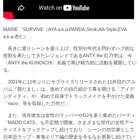
MARIE「SURVIVE（AYA a.k.a.PANDA,Strok,AA-Style,EVA
a.k.a.杏仁）」
長きに渡りシーンを盛り上げ、性別や年代を問わずハブ的な
役割を果たしてきたレジェンドであるANTY the 紅乃壱は、今
〈ANTY the KUNOICHI〉名義で再び精力的に活動を展開してい
る。
2021年に11年ぶりにサプライズリリースされた11作目のアル
バム『猫だまし』は、改めての自己紹介で幕を開ける「アイデ
ンティティ」や、初めて自身でトラックメイクを手がけた楽曲
「nazo」等を収録した力作だ。
また、現在彼女は女性のラッパーやDJを多く集めたパーティ
「MADD CATS」も不定期で開催。さまざまな世代の女性アー
ティストをフックアップし続けており、シーンの功労者として
日本語ラップ・東海エリア編の歴史を今もなお更新し続けてい