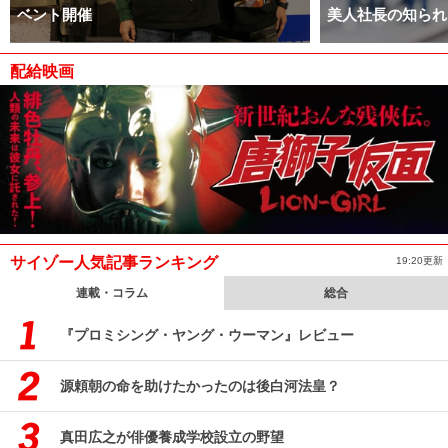
ベント開催
美人社長の知られ
配給映画
サイゾー人気記事ランキング
19:20更新
連載・コラム
総合
『プロミシング・ヤング・ウーマン』レビュー
源頼朝の命を助けたかったのは後白河法皇？
真田広之が俳優養成学校設立の野望