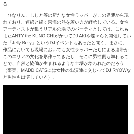
る。
ひなりん、ししど等の新たな女性ラッパーがこの界隈から現
れており、連綿と続く東海の熱を若い力が継承している。女性
アーティストが集うリアルの場でのパーティとしては、これも
またANTY the KUNOICHIがかつてDJ AKIや蝶々らと開催してい
た「Jelly Belly」というDJイベントもあったと聞く。まさに、
作品においても現場においても女性ラッパーたちによる連帯が
このエリアの文化を形作ってきたし、そこに男性側も加わるこ
とで、自然と協働が生まれるような土壌が培われたのだろう
（事実、MADD CATSには女性の出演陣に交じってDJ RYOWな
ど男性も出演している）。