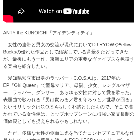
ANTY the KUNOICHI「アイデンティティ」
女性の連帯と男女の交流が現代においてDJ RYOWや¥ellow
Bucksの優れた作品として結実している背景をたどってきた
が、最後にもう一作、東海エリアの重要なヴァイブスを象徴す
る楽曲を紹介したい。
愛知県知立市出身のラッパー・C.O.S.A.は、2017年の
EP『Girl Queen』で聖母マリア、母親、少女、シングルマザ
ー、ラッパー、ダンサー、あらゆる女性に対して愛を歌った。
表題曲で歌われる「男は変わる／君を守ろうと／世界が回る」
というリリックはC.O.S.Aらしく朴訥としたもので、そこで描
かれている女性像は、ヒップホップシーンに根強い家父長制の
価値観としても捉えられるかもしれない。
ただ、多様な女性の側面に光を当てたコンセプチュアルな作