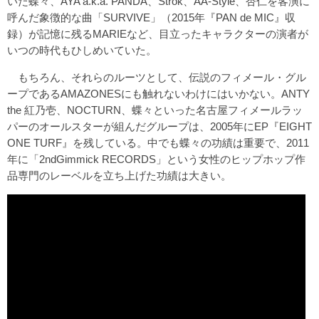
いた蝶々、AYA a.k.a. PANDA、Strok、AA-Style、杏仁を客演に
呼んだ象徴的な曲「SURVIVE」（2015年『PAN de MIC』収
録）が記憶に残るMARIEなど、目立ったキャラクターの演者が
いつの時代もひしめいていた。
もちろん、それらのルーツとして、伝説のフィメール・グル
ープであるAMAZONESにも触れないわけにはいかない。ANTY
the 紅乃壱、NOCTURN、蝶々といった名古屋フィメールラッ
パーのオールスターが組んだグループは、2005年にEP『EIGHT
ONE TURF』を残している。中でも蝶々の功績は重要で、2011
年に「2ndGimmick RECORDS」という女性のヒップホップ作
品専門のレーベルを立ち上げた功績は大きい。