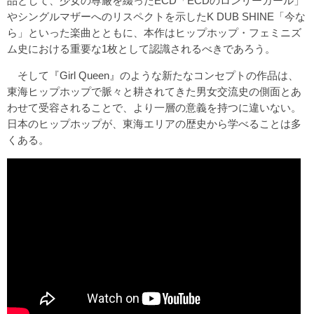
品として、少女の尊厳を綴ったECD「ECDのロンリーガール」
やシングルマザーへのリスペクトを示したK DUB SHINE「今な
ら」といった楽曲とともに、本作はヒップホップ・フェミニズ
ム史における重要な1枚として認識されるべきであろう。
そして『Girl Queen』のような新たなコンセプトの作品は、
東海ヒップホップで脈々と耕されてきた男女交流史の側面とあ
わせて受容されることで、より一層の意義を持つに違いない。
日本のヒップホップが、東海エリアの歴史から学べることは多
くある。