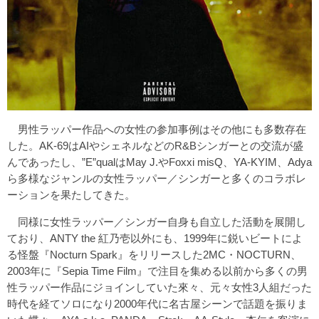
男性ラッパー作品への女性の参加事例はその他にも多数存在
した。AK-69はAIやシェネルなどのR&Bシンガーとの交流が盛
んであったし、”E”qualはMay J.やFoxxi misQ、YA-KYIM、Adya
ら多様なジャンルの女性ラッパー／シンガーと多くのコラボレ
ーションを果たしてきた。
同様に女性ラッパー／シンガー自身も自立した活動を展開し
ており、ANTY the 紅乃壱以外にも、1999年に鋭いビートによ
る怪盤『Nocturn Spark』をリリースした2MC・NOCTURN、
2003年に『Sepia Time Film』で注目を集める以前から多くの男
性ラッパー作品にジョインしていた來々、元々女性3人組だった
時代を経てソロになり2000年代に名古屋シーンで話題を振りま