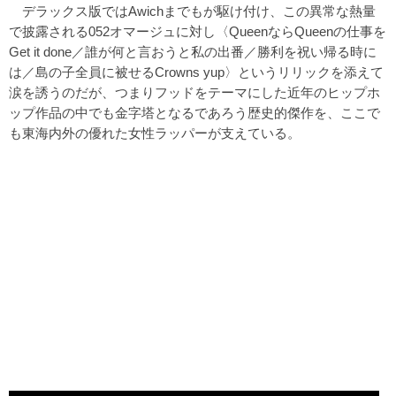
デラックス版ではAwichまでもが駆け付け、この異常な熱量
で披露される052オマージュに対し〈QueenならQueenの仕事を
Get it done／誰が何と言おうと私の出番／勝利を祝い帰る時に
は／島の子全員に被せるCrowns yup〉というリリックを添えて
涙を誘うのだが、つまりフッドをテーマにした近年のヒップホ
ップ作品の中でも金字塔となるであろう歴史的傑作を、ここで
も東海内外の優れた女性ラッパーが支えている。