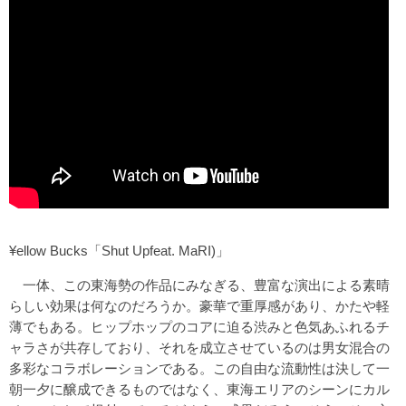
¥ellow Bucks「Shut Upfeat. MaRI)」
一体、この東海勢の作品にみなぎる、豊富な演出による素晴
らしい効果は何なのだろうか。豪華で重厚感があり、かたや軽
薄でもある。ヒップホップのコアに迫る渋みと色気あふれるチ
ャラさが共存しており、それを成立させているのは男女混合の
多彩なコラボレーションである。この自由な流動性は決して一
朝一夕に醸成できるものではなく、東海エリアのシーンにカル