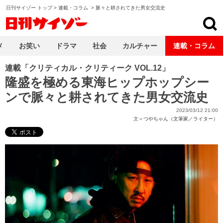
日刊サイゾー トップ
>
連載・コラム
>
脈々と耕されてきた男女交流史
日刊サイゾー
メ
お笑い
ドラマ
社会
カルチャー
連載・コラム
連載「クリティカル・クリティーク VOL.12」
隆盛を極める東海ヒップホップシー
ンで脈々と耕されてきた男女交流史
2023/03/12 21:00
文＝
つやちゃん（文筆家／ライター）