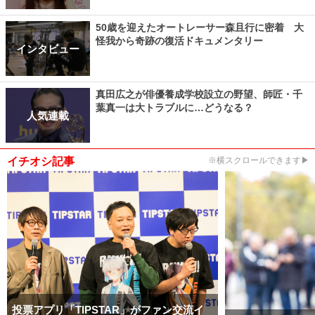
50歳を迎えたオートレーサー森且行に密着 大
怪我から奇跡の復活ドキュメンタリー
インタビュー
真田広之が俳優養成学校設立の野望、師匠・千
葉真一は大トラブルに…どうなる？
人気連載
イチオシ記事
※横スクロールできます▶
投票アプリ「TIPSTAR」がファン交流イ