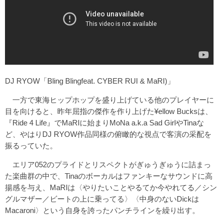
DJ RYOW「Bling Blingfeat. CYBER RUI & MaRI)」
一方で東海ヒップホップを盛り上げている他のプレイヤーに
目を向けると、昨年屈指の傑作を作り上げた¥ellow Bucksは、
『Ride 4 Life』でMaRIに始まりMoNa a.k.a Sad GirlやTinaな
ど、やはりDJ RYOW作品同様の俯瞰的な視点で客演の采配を
振るっていた。
エリア052のプライドとリスペクトがぎゅうぎゅうに詰まっ
た楽曲群の中で、Tinaのボーカルはファンキーなサウンドに高
揚感を与え、MaRIは〈やりたいことやるてか今やれてる／シン
グルマザー／ビートの上に乗ってる〉〈中身のないDickは
Macaroni〉という自身を誇ったパンチラインを繰り出す。