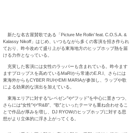
新たな名古屋賛歌である「Picture Me Rollin’ feat. C.O.S.A. &
Kalassy Nikoff」はじめ、いつもながら多くの客演を招き作られ
ており、昨今改めて盛り上がる東海地方のヒップホップ熱を届
ける力作となっている。
充実した客演には女性のラッパーも含まれている。昨今ます
ますプロップスを高めているMaRIから常連のE.R.I、さらには
東海外からもCYBER RUIやEMI MARIAが参加し、ラップや歌
による効果的な演出を加えている。
東海エリアに対する“レペゼン”や“フッド”を中心に置きつつ、
さらには“女性”や“R&B”、“歌”といったテーマも重ね合わせるこ
とで作品が厚みを増し、DJ RYOWのヒップホップに対する思
想がより立体的に浮き上がってくる。