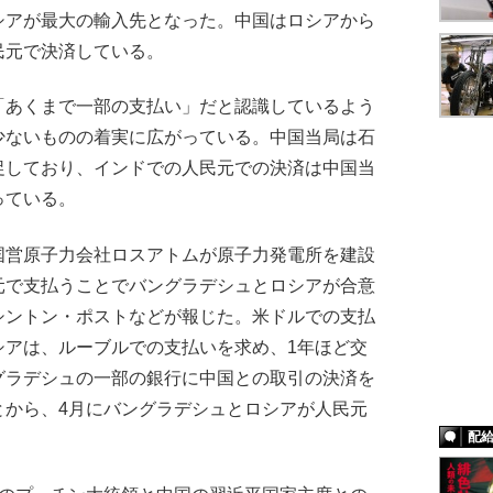
シアが最大の輸入先となった。中国はロシアから
民元で決済している。
あくまで一部の支払い」だと認識しているよう
少ないものの着実に広がっている。中国当局は石
促しており、インドでの人民元での決済は中国当
っている。
営原子力会社ロスアトムが原子力発電所を建設
元で支払うことでバングラデシュとロシアが合意
シントン・ポストなどが報じた。米ドルでの支払
シアは、ルーブルでの支払いを求め、1年ほど交
グラデシュの一部の銀行に中国との取引の決済を
とから、4月にバングラデシュとロシアが人民元
配