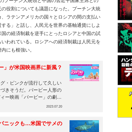
のプーチン大統領と中国の習近平国家主席との
元の役割についても議題になった。プーチン大統
カ、ラテンアメリカの国々とロシアの間の支払い
援する」と話し、人民元を世界の基軸通貨にしよ
米国の経済制裁を逆手にとったロシアと中国の試
もいわれている。ロシアへの経済制裁は人民元を
府内にも根強い。
ー」が米国映画界に新風？
グ・ピンクが流行して久しい
いづきそうだ。バービー人形の
ディー映画「バービー」の劇
2023.07.20
パニックも…米国でサメの