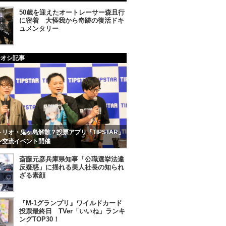
50歳を迎えたオートレーサー森且行
に密着 大怪我から奇跡の復活ドキ
ュメンタリー
チオシ記事
リオ・鬼ヶ島解散？投票アプリ「TIPSTAR」
ン交流イベント開催
斎藤元彦兵庫県知事「公職選挙法違
反疑惑」に揺れる美人社長の知られ
ざる素顔
『M-1グランプリ』ワイルドカード
投票最終日 TVer「いいね」ランキ
ングTOP30！