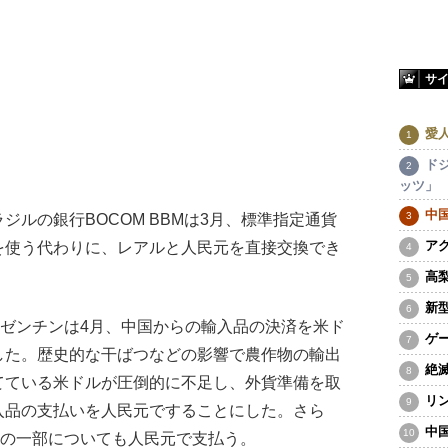
サ
愛
ド
ッツ」
中
ルの銀行BOCOM BBMは3月、標準指定通貨
ア
を使う代わりに、レアルと人民元を直接交換でき
高
新
ゼンチンは4月、中国からの輸入品の決済を米ド
ゲ
した。歴史的な干ばつなどの影響で農作物の輸出
絶
てている米ドルが圧倒的に不足し、外貨準備を取
リ
入品の支払いを人民元ですることにした。さら
中
済の一部についても人民元で支払う。