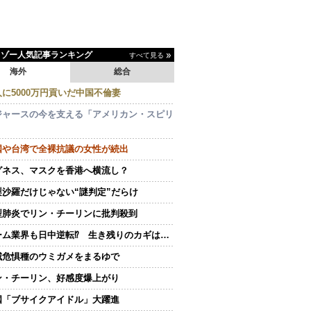
イゾー人気記事ランキング
すべて見る
海外
総合
人に5000万円貢いだ中国不倫妻
ジャースの今を支える「アメリカン・スピリ
国や台湾で全裸抗議の女性が続出
グネス、マスクを香港へ横流し？
梨沙羅だけじゃない“謎判定”だらけ
型肺炎でリン・チーリンに批判殺到
ーム業界も日中逆転⁉ 生き残りのカギは…
滅危惧種のウミガメをまるゆで
ン・チーリン、好感度爆上がり
国「ブサイクアイドル」大躍進