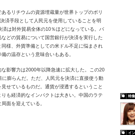
あるリチウムの資源埋蔵量が世界トップのボリ
の決済手段として人民元を使用していることを明
決済は対外貿易全体の10％ほどになっている。バ
品などの貿易について国営銀行が決済を実行した
と同様、外貨準備としての米ドル不足に悩まされ
準備の温存という意味合いもある。
影響力は2000年以降急速に拡大した。この20
倍に膨らんだ。ただ、人民元を決済に直接使う動
を見せているものだ。通貨が浸透するということ
よりも経済的なインパクトは大きい。中国のラテ
特
な局面を迎えている。
イ