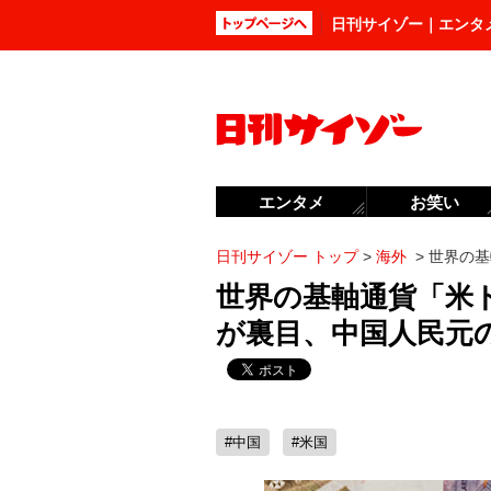
日刊サイゾー｜エンタ
エンタメ
お笑い
日刊サイゾー トップ
>
海外
>
世界の基
世界の基軸通貨「米
が裏目、中国人民元
#中国
#米国