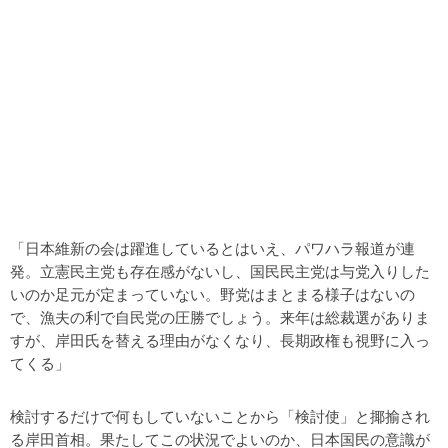
「日本維新の会は躍進しているとはいえ、パワハラ報道が連
発。立憲民主党も存在感がないし、国民民主党は与党入りした
いのか足元が定まっていない。野党はまとまる様子はないの
で、漁夫の利で自民党の圧勝でしょう。来年は総裁選がありま
すが、岸田氏を替える理由がなくなり、長期政権も視野に入っ
てくる」
検討するだけで何もしていないことから「検討使」と揶揄され
る岸田首相。果たしてこの状況でよいのか、日本国民の意識が