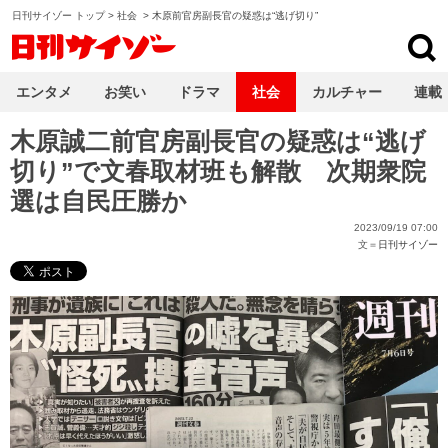
日刊サイゾー トップ
>
社会
>
木原前官房副長官の疑惑は“逃げ切り”
日刊サイゾー
エンタメ
お笑い
ドラマ
社会
カルチャー
連載
木原誠二前官房副長官の疑惑は“逃げ
切り”で文春取材班も解散 次期衆院
選は自民圧勝か
2023/09/19 07:00
文＝
日刊サイゾー