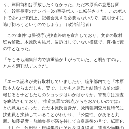
り、岸田首相は手放したくなかった。ただ木原氏の意思は固
く、幹事長室のナンバー3の重要ポストに転任させた。このポス
トであれば慣例上、記者会見する必要もないので、説明せずに
逃げ切ろうというのでしょう」（政治部記者）
この“事件”は警視庁が捜査終結を宣言しており、文春の取材
班も解散。木原氏も結局、告訴はしていない模様で、真相は藪
の中となった。
「そもそも編集部内で慎重論が上がっていた」と明かすのは、
とある週刊誌デスクだ。
「エース記者が先行取材していましたが、編集部内でも『木原
氏本人ならまだしも、妻で、しかも木原氏と結婚する前の話。
報じると子どもたちのショックはいかばかりか。警視庁は捜査
を終結させており、“推定無罪”の観点からもおかしいのでは』
との意見はあった。ただ木原氏自身が、党情報調査局長時代に
捜査員と接触していることがわかり、『公益性』があると判
断。加藤晃彦・前編集長が満を持して自身最後の号で、紙面化
しました。竹田聖・現編集長はそれを引き継ぎ、遺族や当時の