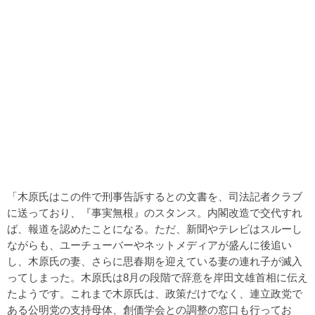
「木原氏はこの件で刑事告訴するとの文書を、司法記者クラブ
に送っており、『事実無根』のスタンス。内閣改造で交代すれ
ば、報道を認めたことになる。ただ、新聞やテレビはスルーし
ながらも、ユーチューバーやネットメディアが盛んに後追い
し、木原氏の妻、さらに思春期を迎えている妻の連れ子が滅入
ってしまった。木原氏は8月の段階で辞意を岸田文雄首相に伝え
たようです。これまで木原氏は、政策だけでなく、連立政党で
ある公明党の支持母体、創価学会との調整の窓口も行ってお