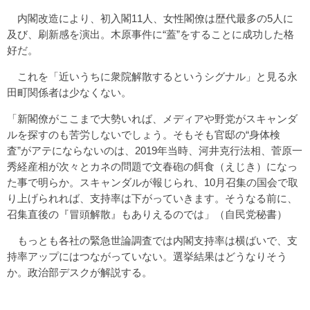
内閣改造により、初入閣11人、女性閣僚は歴代最多の5人に
及び、刷新感を演出。木原事件に“蓋”をすることに成功した格
好だ。
これを「近いうちに衆院解散するというシグナル」と見る永
田町関係者は少なくない。
「新閣僚がここまで大勢いれば、メディアや野党がスキャンダ
ルを探すのも苦労しないでしょう。そもそも官邸の“身体検
査”がアテにならないのは、2019年当時、河井克行法相、菅原一
秀経産相が次々とカネの問題で文春砲の餌食（えじき）になっ
た事で明らか。スキャンダルが報じられ、10月召集の国会で取
り上げられれば、支持率は下がっていきます。そうなる前に、
召集直後の『冒頭解散』もありえるのでは」（自民党秘書）
もっとも各社の緊急世論調査では内閣支持率は横ばいで、支
持率アップにはつながっていない。選挙結果はどうなりそう
か。政治部デスクが解説する。