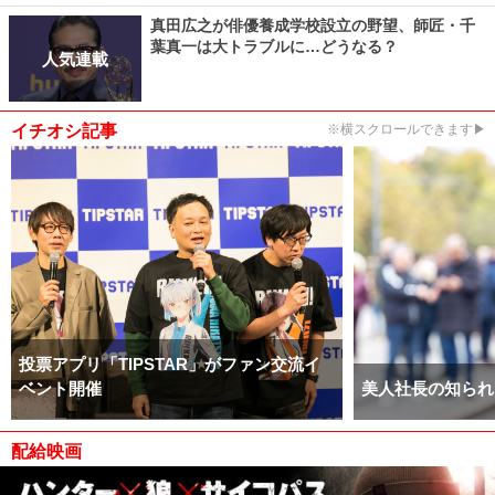
真田広之が俳優養成学校設立の野望、師匠・千
葉真一は大トラブルに…どうなる？
人気連載
イチオシ記事
※横スクロールできます▶
投票アプリ「TIPSTAR」がファン交流イ
ベント開催
美人社長の知られ
配給映画