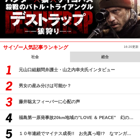
サイゾー人気記事ランキング
16:20更新
社会
総合
元山口組顧問弁護士・山之内幸夫氏インタビュー
男女の産み分けは可能か？
藤井聡太フィーバーに心配の声
福島第一原発事故20km地域の”LOVE ＆ PEACE” 幻のコミューン「獏原人村」の現在
１０年連続でマイナス成長!! お先真っ暗!? なマンガ産業研究