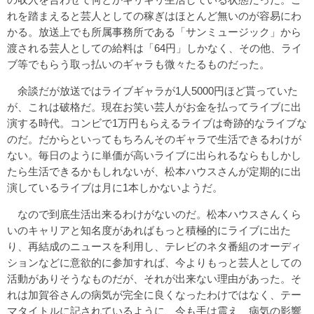
れを踏まえると芸人としての稼ぎはほとんど無いのが容易にわ
かる。放送上でも所属事務所である「サンミュージック」から
渡される芸人としての給料は「64円」しかなく、その他、ライ
ブ等でもらう取っ払いのギャラも微々たるものだった。
余談だが放送ではライブギャラが1人5000円ほど貰っていた
が、これは破格だ。現在お笑い芸人がお金を払ってライブに出
演する時代。コンビで1万円もらえるライブは奇跡的なライブな
のだ。だからといってもちろんそのギャラで生活できるわけが
ない。毎日のように単価が高いライブに出られるならもしかし
たら生活できるかもしれないが、松本ハウスさんが定期的に出
演しているライブは月に1本しかないようだ。
なので到底生活出来るわけがないのだ。松本ハウスさんくら
いのキャリアと知名度があればもっと積極的にライブに出た
り、再結成のニュースを利用し、テレビのネタ番組のオーディ
ションなどに意欲的に参加すれば、今よりもっと芸人としての
活動がありそうなものだが、それが出来ない理由があった。そ
れは加賀谷さんの病気が完全に良くなったわけではなく、テー
マタイトルに記されているように、今も手は震え、病気の影響