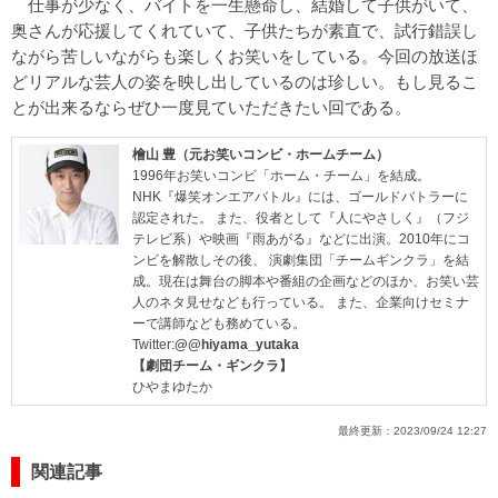
仕事が少なく、バイトを一生懸命し、結婚して子供がいて、
奥さんが応援してくれていて、子供たちが素直で、試行錯誤し
ながら苦しいながらも楽しくお笑いをしている。今回の放送ほ
どリアルな芸人の姿を映し出しているのは珍しい。もし見るこ
とが出来るならぜひ一度見ていただきたい回である。
檜山 豊（元お笑いコンビ・ホームチーム）
1996年お笑いコンビ「ホーム・チーム」を結成。
NHK『爆笑オンエアバトル』には、ゴールドバトラーに
認定された。 また、役者として『人にやさしく』（フジ
テレビ系）や映画『雨あがる』などに出演。2010年にコ
ンビを解散しその後、 演劇集団「チームギンクラ」を結
成。現在は舞台の脚本や番組の企画などのほか、お笑い芸
人のネタ見せなども行っている。 また、企業向けセミナ
ーで講師なども務めている。
Twitter:
@@hiyama_yutaka
【劇団チーム・ギンクラ】
ひやまゆたか
最終更新：
2023/09/24 12:27
関連記事