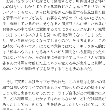
お笑いをやっていた身として痛感するが、即興漫才ほど怖い
ものはない。しかもボケである加賀谷さんは元々アドリブに強
いイメージもなく、さらに加賀谷さんが披露する芸風は見た目
と若干のギャップがあり、お客さんが求めているものとほんの
少し乖離しているのだ。そうなると加賀谷さんが発した言葉が
お客さんの中で笑いに変換するまでにタイムラグがあり、完璧
に決まっているネタよりも笑いの初速が遅くなってしまった
り、笑い自体が少なくなってしまうのだ。そう考えると、この
当時の「松本ハウス」はまだ本意気ではなく、キックさん的に
は「松本ハウス」になる為のリハビリ期間という意識だったの
ではないだろうか。その証拠に番組後半ではキックさんが加賀
谷さんの体調を考慮した上でネタを覚える事が出来ると判断し
松本ハウスの単独ライブを決行することを決めるのだ。
そして実際に単独ライブが行われた。この番組はお笑いの番
組では無いのでライブの詳細もライブ終わりの２人の様子もそ
こまで映し出されなかったので、ライブ自体がどの程度の出来
で、どの程度満足したかまではわからないが、どれだけ課題が
あったとしても、新たな一歩を踏み出したという部分では、大
満足だっただろう。