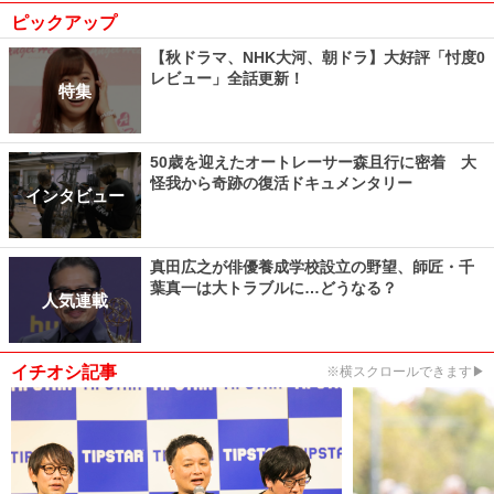
ピックアップ
【秋ドラマ、NHK大河、朝ドラ】大好評「忖度0
レビュー」全話更新！
特集
50歳を迎えたオートレーサー森且行に密着 大
怪我から奇跡の復活ドキュメンタリー
インタビュー
真田広之が俳優養成学校設立の野望、師匠・千
葉真一は大トラブルに…どうなる？
人気連載
イチオシ記事
※横スクロールできます▶