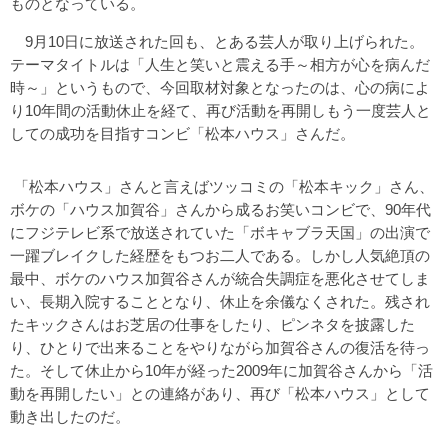
ものとなっている。
9月10日に放送された回も、とある芸人が取り上げられた。
テーマタイトルは「人生と笑いと震える手～相方が心を病んだ
時～」というもので、今回取材対象となったのは、心の病によ
り10年間の活動休止を経て、再び活動を再開しもう一度芸人と
しての成功を目指すコンビ「松本ハウス」さんだ。
「松本ハウス」さんと言えばツッコミの「松本キック」さん、
ボケの「ハウス加賀谷」さんから成るお笑いコンビで、90年代
にフジテレビ系で放送されていた「ボキャブラ天国」の出演で
一躍ブレイクした経歴をもつお二人である。しかし人気絶頂の
最中、ボケのハウス加賀谷さんが統合失調症を悪化させてしま
い、長期入院することとなり、休止を余儀なくされた。残され
たキックさんはお芝居の仕事をしたり、ピンネタを披露した
り、ひとりで出来ることをやりながら加賀谷さんの復活を待っ
た。そして休止から10年が経った2009年に加賀谷さんから「活
動を再開したい」との連絡があり、再び「松本ハウス」として
動き出したのだ。