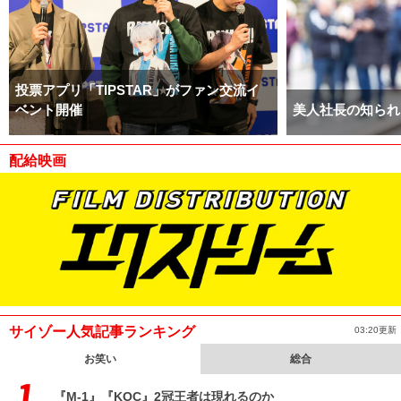
投票アプリ「TIPSTAR」がファン交流イ
ベント開催
美人社長の知られ
配給映画
サイゾー人気記事ランキング
03:20更新
お笑い
総合
『M-1』『KOC』2冠王者は現れるのか