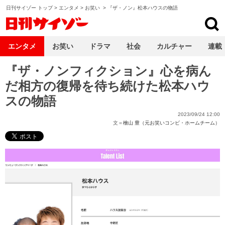
日刊サイゾー トップ
>
エンタメ
>
お笑い
>
『ザ・ノン』松本ハウスの物語
日刊サイゾー
エンタメ
お笑い
ドラマ
社会
カルチャー
連載
『ザ・ノンフィクション』心を病ん
だ相方の復帰を待ち続けた松本ハウ
スの物語
2023/09/24 12:00
文＝
檜山 豊（元お笑いコンビ・ホームチーム）