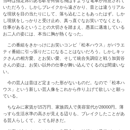
当時は指定席のある駅を何個も飛ばすような電車が用意されて
いただろう。しかしブレイクから遠ざかり、昔とは違うリアル
な現状を目の当たりにして、落ち込むこともあったはず。しか
し現状をしっかりと受け止め、真っ直ぐなお笑いでなくとも、
仕事があるということの大切さを踏まえ、愚直に邁進している
お二人の姿には、本当に胸が熱くなった。
この番組をきかっけにお笑いコンビ「松本ハウス」がバラエ
ティ番組に引っ張りだこになることはないだろう。しかしキッ
クさんの相方愛、とお笑い愛、そして統合失調症と戦う加賀谷
さんの姿は、お笑い以外の仕事が舞い込んでくるのは間違いな
い。
今の芸人は昔ほど定まった形がないものだ。なので「松本ハ
ウス」という新しい芸人像をこれから作り上げて欲しいと願っ
ている。
ちなみに家賃が15万円、家族四人で美容室代が28000円。薄
っすら生活水準の高さが見える辺りも、ブレイクしたことがあ
る芸人らしくて、とても好きだ。