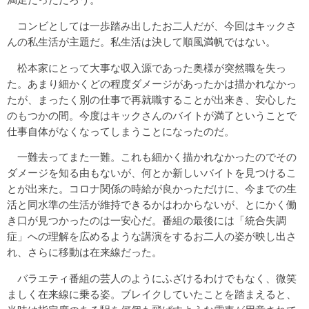
コンビとしては一歩踏み出したお二人だが、今回はキックさ
んの私生活が主題だ。私生活は決して順風満帆ではない。
松本家にとって大事な収入源であった奥様が突然職を失っ
た。あまり細かくどの程度ダメージがあったかは描かれなかっ
たが、まったく別の仕事で再就職することが出来き、安心した
のもつかの間。今度はキックさんのバイトが満了ということで
仕事自体がなくなってしまうことになったのだ。
一難去ってまた一難。これも細かく描かれなかったのでその
ダメージを知る由もないが、何とか新しいバイトを見つけるこ
とが出来た。コロナ関係の時給が良かっただけに、今までの生
活と同水準の生活が維持できるかはわからないが、とにかく働
き口が見つかったのは一安心だ。番組の最後には「統合失調
症」への理解を広めるような講演をするお二人の姿が映し出さ
れ、さらに移動は在来線だった。
バラエティ番組の芸人のようにふざけるわけでもなく、微笑
ましく在来線に乗る姿。ブレイクしていたことを踏まえると、