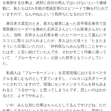
を救助する仕事は、絶対に自分が死んではいけないという価値
観に、私たちは2カ月前の雪崩災害のエピソードで胸を打たれて
いますので、なんやねんという気持ちになるわけです。
東日本大震災のとき、甚大な被害にあった岩手県石巻市で災
害医療のリーダーを務めた石井正さんというお医者さんがいま
した。当時、石井さんは石巻を救ったヒーローとして盛んにマ
スコミに取り上げられましたが、本人はただ淡々と「たまたま
そういう立場にいただけ」「外科医ならみんな同じことをやっ
たはず」と言い続けていたんです。それがすごく印象に残って
いて、『ブルーモーメント』が語った哲学ともリンクしてい
た。
私個人は『ブルーモーメント』を災害現場におけるスペクタ
クルを楽しむものとして見ていますし、ハルカンは天才リーダ
ーとされていますので、現場にセンチメンタリズムを持ち込ま
れると「うるせーな」と思ってしまうんです。悲しいのはわか
るけど、よそでやれよと。
いや、みんな別に仕事はちゃんとしてるんですけどね。ただ
仕事してるだけじゃドラマにならないのもわかるし、普段は