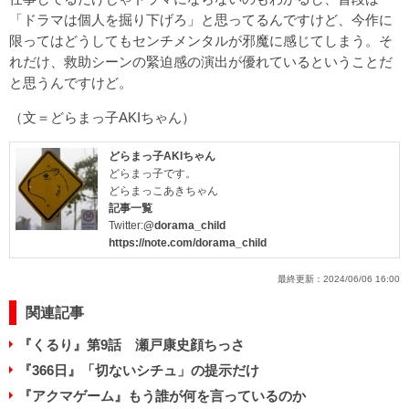
「ドラマは個人を掘り下げろ」と思ってるんですけど、今作に
限ってはどうしてもセンチメンタルが邪魔に感じてしまう。そ
れだけ、救助シーンの緊迫感の演出が優れているということだ
と思うんですけど。
（文＝どらまっ子AKIちゃん）
どらまっ子AKIちゃん
どらまっ子です。
どらまっこあきちゃん
記事一覧
Twitter:
@dorama_child
https://note.com/dorama_child
最終更新：
2024/06/06 16:00
関連記事
『くるり』第9話 瀬戸康史顔ちっさ
『366日』「切ないシチュ」の提示だけ
『アクマゲーム』もう誰が何を言っているのか