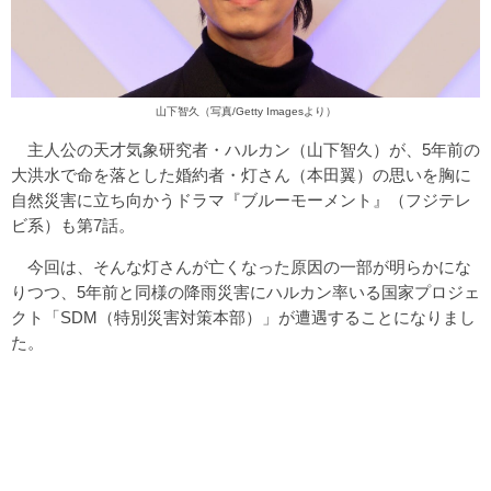
山下智久（写真/Getty Imagesより）
主人公の天才気象研究者・ハルカン（山下智久）が、5年前の
大洪水で命を落とした婚約者・灯さん（本田翼）の思いを胸に
自然災害に立ち向かうドラマ『ブルーモーメント』（フジテレ
ビ系）も第7話。
今回は、そんな灯さんが亡くなった原因の一部が明らかにな
りつつ、5年前と同様の降雨災害にハルカン率いる国家プロジェ
クト「SDM（特別災害対策本部）」が遭遇することになりまし
た。