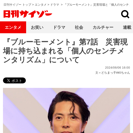
日刊サイゾー トップ
>
エンタメ
>
ドラマ
>
『ブルーモーメント』災害現場と「個人のセンチ」
日刊サイゾー
エンタメ
お笑い
ドラマ
社会
カルチャー
連載
『ブルーモーメント』第7話 災害現
場に持ち込まれる「個人のセンチメ
ンタリズム」について
2024/06/06 16:00
文＝
どらまっ子AKIちゃん