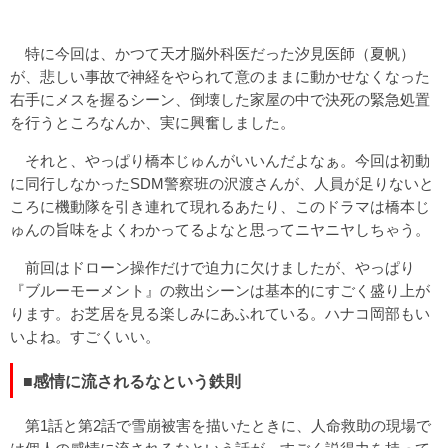
特に今回は、かつて天才脳外科医だった汐見医師（夏帆）
が、悲しい事故で神経をやられて意のままに動かせなくなった
右手にメスを握るシーン、倒壊した家屋の中で決死の緊急処置
を行うところなんか、実に興奮しました。
それと、やっぱり橋本じゅんがいいんだよなぁ。今回は初動
に同行しなかったSDM警察班の沢渡さんが、人員が足りないと
ころに機動隊を引き連れて現れるあたり、このドラマは橋本じ
ゅんの旨味をよくわかってるよなと思ってニヤニヤしちゃう。
前回はドローン操作だけで迫力に欠けましたが、やっぱり
『ブルーモーメント』の救出シーンは基本的にすごく盛り上が
ります。お芝居を見る楽しみにあふれている。ハナコ岡部もい
いよね。すごくいい。
■感情に流されるなという鉄則
第1話と第2話で雪崩被害を描いたときに、人命救助の現場で