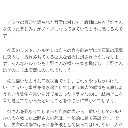
ドラマの冒頭で語られた哲学に対して、縦軸にある「灯さん
を失った悲しみ」がノイズになってきているように感じるんで
す。
今回のラスト、ハルカンは自らの命を顧みずに土石流の現場
に突入し、流れ落ちてくる巨大な岩石に潰されそうになりま
す。そんなハルカンを上野さんが横から突き飛ばし、上野さん
はそのまま土石流にのまれてしまう。
絵に描いたような二次災害ですし、これをやっちゃいけな
い、こういう事態を引き起こしてしまう個人の感情を克服しよ
うという哲学を謳いあげて始まったドラマなのに、結局そこを
乗り越えてなかったということを今さらに描かれてしまう。
灯さんを死なせてしまった自責の念から、償いとしてハルカ
ンの命を救った上野さんの死は、一般的に見て美談です。で
も、災害の現場ではそれを美談として扱ってはいけない、人命