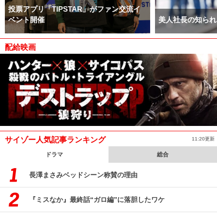
投票アプリ「TIPSTAR」がファン交流イ
ベント開催
美人社長の知られ
配給映画
サイゾー人気記事ランキング
11:20更新
ドラマ
総合
長澤まさみベッドシーン称賛の理由
『ミスなか』最終話“ガロ編”に落胆したワケ