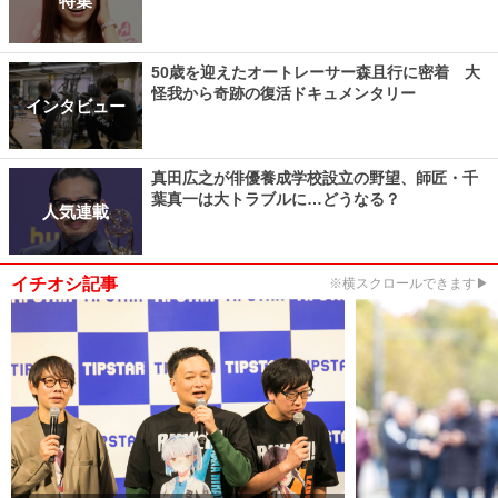
特集
50歳を迎えたオートレーサー森且行に密着 大
怪我から奇跡の復活ドキュメンタリー
インタビュー
真田広之が俳優養成学校設立の野望、師匠・千
葉真一は大トラブルに…どうなる？
人気連載
イチオシ記事
※横スクロールできます▶