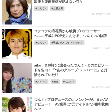
出後も楽曲提供が絶えないワケ
つんく♂
土屋太鳳
2019/02/07 12:00
コテコテの浪花男から敏腕プロデューサー
へ……平成J-POP史における、つんく♂の軌跡
つんく♂
平成J-POPプレイバック！
2019/01/11 18:00
aiko、DJ時代に出会ったつんく♂とのエピソー
ドを告白！「“あのグループ”メンバーに」と打
診されていた!?
アイドル
aiko
つんく♂
2018/05/05 16:00
つんく♂プロデュースの元メンバーが、またAV
デビュー！ AV業界は“元アイドル”が飽和状態
へ!?