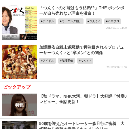
「つんく♂の才能はもう枯渇!?」THE ポッシボ
ーが自ら売れない理由を激白！
アイドル
モーニング娘。
つんく♂
ハロプロ
2012/01/12 14:00
加護亜依自殺未遂騒動で再注目されるプロデュ
ーサーつんく♂と”卒メン”との関係
アイドル
加護亜依
つんく♂
2011/09/19 11:00
ピックアップ
【秋ドラマ、NHK大河、朝ドラ】大好評「忖度0
レビュー」全話更新！
特集
50歳を迎えたオートレーサー森且行に密着 大