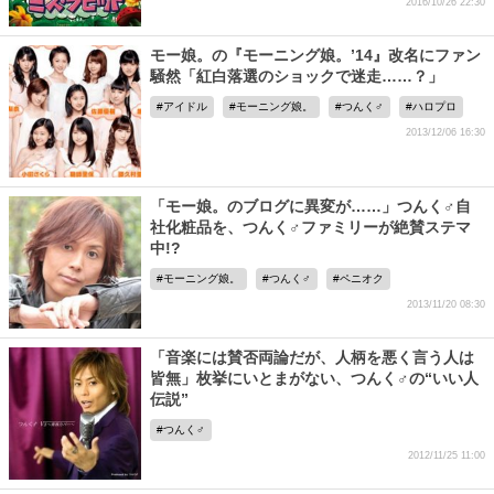
2016/10/26 22:30
モー娘。の『モーニング娘。’14』改名にファン
騒然「紅白落選のショックで迷走……？」
アイドル
モーニング娘。
つんく♂
ハロプロ
2013/12/06 16:30
「モー娘。のブログに異変が……」つんく♂自
社化粧品を、つんく♂ファミリーが絶賛ステマ
中!?
モーニング娘。
つんく♂
ペニオク
2013/11/20 08:30
「音楽には賛否両論だが、人柄を悪く言う人は
皆無」枚挙にいとまがない、つんく♂の“いい人
伝説”
つんく♂
2012/11/25 11:00