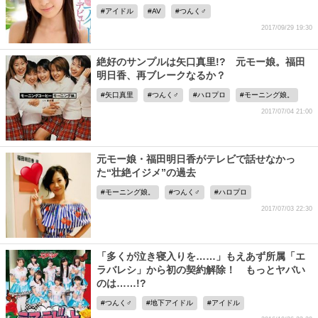
アイドル
AV
つんく♂
2017/09/29 19:30
絶好のサンプルは矢口真里!? 元モー娘。福田
明日香、再ブレークなるか？
矢口真里
つんく♂
ハロプロ
モーニング娘。
2017/07/04 21:00
元モー娘・福田明日香がテレビで話せなかっ
た“壮絶イジメ”の過去
モーニング娘。
つんく♂
ハロプロ
2017/07/03 22:30
「多くが泣き寝入りを……」もえあず所属「エ
ラバレシ」から初の契約解除！ もっとヤバい
のは……!?
つんく♂
地下アイドル
アイドル