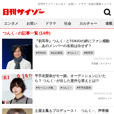
日刊サイゾー｜エンタメ・お笑い・ドラマ・社会の最新ニュース
日刊サイゾー
エンタメ
お笑い
ドラマ
社会
カルチャー
連載
つんく♂の記事一覧 (14件)
『初耳学』つんく♂とTOKIOの絆にファン感動
も…あのメンバーの名前は出せず？
TOKIO
山口達也
つんく♂
初耳学
2021/08/17 08:00
宇原翼（ライター）
平手友梨奈がモー娘。オーディションにいた
ら？ つんく♂が出した意外な答えとは!?
モーニング娘。
つんく♂
平手友梨奈
2020/03/16 22:00
日刊サイゾー
土屋太鳳もプロデュース！ つんく♂、声帯摘