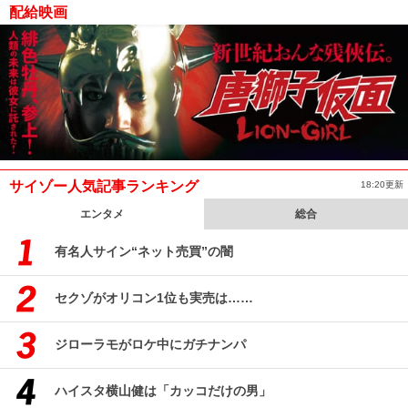
配給映画
サイゾー人気記事ランキング
18:20更新
エンタメ
総合
有名人サイン“ネット売買”の闇
セクゾがオリコン1位も実売は……
ジローラモがロケ中にガチナンパ
ハイスタ横山健は「カッコだけの男」