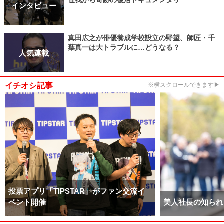
怪我から奇跡の復活ドキュメンタリー
インタビュー
真田広之が俳優養成学校設立の野望、師匠・千
葉真一は大トラブルに…どうなる？
人気連載
イチオシ記事
※横スクロールできます▶
投票アプリ「TIPSTAR」がファン交流イ
ベント開催
美人社長の知られ