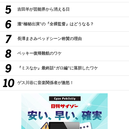
吉田羊が芸能界から消える日
瀧“極秘出演”の『全裸監督』はどうなる？
長澤まさみベッドシーン称賛の理由
ベッキー復帰難航のワケ
『ミスなか』最終話“ガロ編”に落胆したワケ
ゲス川谷に音楽関係者が激怒！