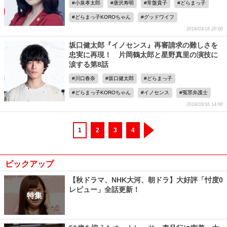
小泉孝太郎
唐沢寿明
常盤貴子
どらまっ子
どらまっ子KOROちゃん
グッドワイフ
2019/03/18 20:00
坂口健太郎『イノセンス』再審請求の難しさを
忠実に再現！ 片岡鶴太郎と星野真里の演技に
涙する第8話
川口春奈
坂口健太郎
どらまっ子
どらまっ子KOROちゃん
イノセンス
冤罪弁護士
2019/03/16 14:00
1
2
3
4
ピックアップ
【秋ドラマ、NHK大河、朝ドラ】大好評「忖度0
レビュー」全話更新！
特集