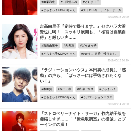
亀梨和也
二階堂ふみ
どらまっ子
どらまっ子KOROちゃん
ストロベリーナイト・サーガ
2019/05/16 20:30
吉高由里子『定時で帰ります。』セクハラ大澄
賢也に喝！ スッキリ展開も、「桜宮は自業自
得」と厳しい声……
吉高由里子
向井理
どらまっ子
どらまっ子KOROちゃん
わたし、定時で帰ります。
2019/05/15 20:30
『ラジエーションハウス』本田翼の成長に「感
動」の声も、「ばっさーには手術されたくな
い！」
本田翼
窪田正孝
広瀬アリス
どらまっ子
どらまっ子KOROちゃん
ラジエーションハウス
2019/05/14 20:30
『ストロベリーナイト・サーガ』竹内結子版を
凝縮しすぎ……「『緊急取調室』の模倣」とブ
ーイングの嵐！