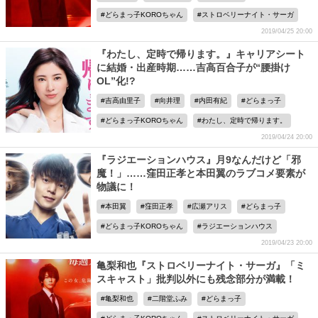
どらまっ子KOROちゃん
ストロベリーナイト・サーガ
2019/04/25 20:00
『わたし、定時で帰ります。』キャリアシート
に結婚・出産時期……吉高百合子が“腰掛け
OL”化!?
吉高由里子
向井理
内田有紀
どらまっ子
どらまっ子KOROちゃん
わたし、定時で帰ります。
2019/04/24 20:00
『ラジエーションハウス』月9なんだけど「邪
魔！」……窪田正孝と本田翼のラブコメ要素が
物議に！
本田翼
窪田正孝
広瀬アリス
どらまっ子
どらまっ子KOROちゃん
ラジエーションハウス
2019/04/23 20:00
亀梨和也『ストロベリーナイト・サーガ』「ミ
スキャスト」批判以外にも残念部分が満載！
亀梨和也
二階堂ふみ
どらまっ子