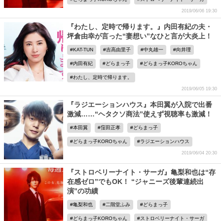
2019/06/06 19:30
『わたし、定時で帰ります。』内田有紀の夫・
坪倉由幸が言った“妻想い”なひと言が大炎上！
KAT-TUN
吉高由里子
中丸雄一
向井理
内田有紀
どらまっ子
どらまっ子KOROちゃん
わたし、定時で帰ります。
2019/06/05 19:30
『ラジエーションハウス』本田翼が入院で出番
激減……“ヘタクソ商法”使えず視聴率も激減！
本田翼
窪田正孝
どらまっ子
どらまっ子KOROちゃん
ラジエーションハウス
2019/06/04 20:30
『ストロベリーナイト・サーガ』亀梨和也は“存
在感ゼロ”でもOK！ “ジャニーズ後輩連続出
演”の功績
亀梨和也
二階堂ふみ
どらまっ子
どらまっ子KOROちゃん
ストロベリーナイト・サーガ