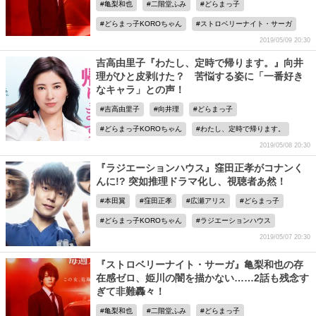
亀梨和也
二階堂ふみ
どらまっ子
どらまっ子KOROちゃん
ストロベリーナイト・サーガ
2019/05/09 20:30
吉高由里子『わたし、定時で帰ります。』向井
理がひと皮剥けた？ 苦悩する姿に「一番好き
なキャラ」との声！
吉高由里子
向井理
どらまっ子
どらまっ子KOROちゃん
わたし、定時で帰ります。
2019/05/08 20:30
『ラジエーションハウス』窪田正孝がコナンく
んに!? 突如推理ドラマ化し、視聴者あ然！
本田翼
窪田正孝
広瀬アリス
どらまっ子
どらまっ子KOROちゃん
ラジエーションハウス
2019/05/07 20:30
『ストロベリーナイト・サーガ』亀梨和也の存
在感ゼロ、姫川の闇を描かない……2話も残念す
ぎて非難轟々！
亀梨和也
二階堂ふみ
どらまっ子