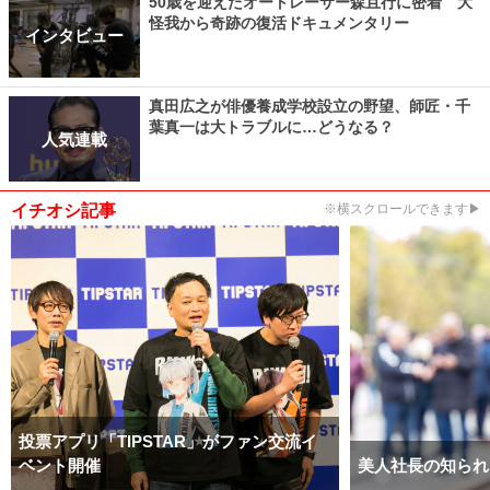
50歳を迎えたオートレーサー森且行に密着 大
怪我から奇跡の復活ドキュメンタリー
インタビュー
真田広之が俳優養成学校設立の野望、師匠・千
葉真一は大トラブルに…どうなる？
人気連載
イチオシ記事
※横スクロールできます▶
投票アプリ「TIPSTAR」がファン交流イ
ベント開催
美人社長の知られ