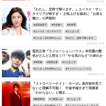
2019/06/13 20:30
『わたし、定時で帰ります。』ユースケ・サン
タマリアが怖すぎ！ 士気上げる福永に「お前も
働け」の声殺到
吉高由里子
中丸雄一
向井理
ユースケ・サンタマリア
どらまっ子
どらまっ子KOROちゃん
わたし、定時で帰ります。
2019/06/12 19:30
窪田正孝『ラジエーションハウス』本田翼の髪
色がどんどん明るく!? “やる気のなさ”の表れか
本田翼
窪田正孝
どらまっ子
どらまっ子KOROちゃん
ラジエーションハウス
2019/06/11 19:30
『ストロベリーナイト・サーガ』原作前作見て
ないと理解不可能！ 中途半端すぎて視聴者
「わからない」と嘆き……
亀梨和也
二階堂ふみ
どらまっ子
どらまっ子KOROちゃん
ストロベリーナイト・サーガ