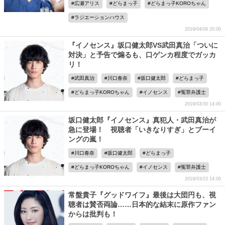
広瀬アリス
どらまっ子
どらまっ子KOROちゃん
ラジエーションハウス
2019/04/09 20:00
『イノセンス』坂口健太郎VS武田真治「ついに
対決」と予告で煽るも、口ゲンカ程度でガッカ
リ！
武田真治
川口春奈
坂口健太郎
どらまっ子
どらまっ子KOROちゃん
イノセンス
冤罪弁護士
2019/03/30 14:00
坂口健太郎『イノセンス』真犯人・武田真治が
急に登場！ 視聴者「いきなりすぎ」とブーイ
ングの嵐！
川口春奈
坂口健太郎
どらまっ子
どらまっ子KOROちゃん
イノセンス
冤罪弁護士
2019/03/23 14:00
常盤貴子『グッドワイフ』最後は大団円も、視
聴者は賛否両論……日本的な結末に原作ファン
からは批判も！