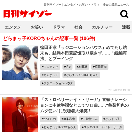
日刊サイゾー｜エンタメ・お笑い・ドラマ・社会の最新ニュース
日刊サイゾー
エンタメ
お笑い
ドラマ
社会
カルチャー
連載
どらまっ子KOROちゃんの記事一覧 (106件)
窪田正孝『ラジエーションハウス』めでたし結
末も、結局本田翼記憶取り戻さず……「続編商
法」とブーイング
フジテレビ
月9
本田翼
窪田正孝
どらまっ子
どらまっ子KOROちゃん
ラジエーションハウス
2019/06/18 19:30
『ストロベリーナイト・サーガ』冒頭ナレーシ
ョンに中途半端なとこでソロ曲……“亀梨和也の
ムダ使い”に視聴者大爆笑！
KAT-TUN
亀梨和也
二階堂ふみ
どらまっ子
どらまっ子KOROちゃん
ストロベリーナイト・サーガ