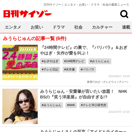
日刊サイゾー｜エンタメ・お笑い・ドラマ・社会の最新ニュース
日刊サイゾー
エンタメ
お笑い
ドラマ
社会
カルチャー
連載
みうらじゅんの記事一覧 (6件)
『24時間テレビ』の裏で、『バリバラ』＆おぎ
やはぎ・矢作が愛を叫ぶ！
おぎやはぎ
24時間テレビ
みうらじゅん
テレビ日記
矢作兼
バリバラ
2019/08/27 18:00
飲用てれび（テレビウォッチャー）
みうらじゅん・安齋肇が言いたい放題！ NHK
BSの『笑う洋楽展』が自由すぎる!?
みうらじゅん
NHK
テレビ辛口研究所
2014/07/07 10:00
みうらじゅんさんの至言「アイドルライターっ