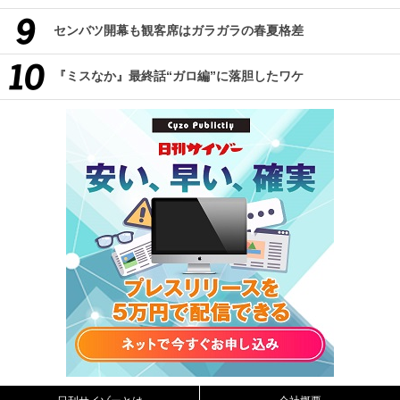
センバツ開幕も観客席はガラガラの春夏格差
『ミスなか』最終話“ガロ編”に落胆したワケ