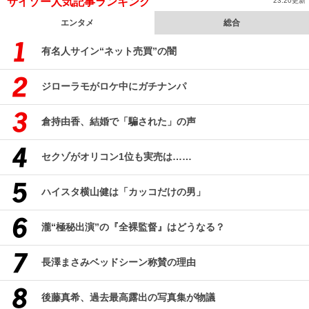
サイゾー人気記事ランキング
23:20更新
エンタメ
総合
有名人サイン“ネット売買”の闇
ジローラモがロケ中にガチナンパ
倉持由香、結婚で「騙された」の声
セクゾがオリコン1位も実売は……
ハイスタ横山健は「カッコだけの男」
瀧“極秘出演”の『全裸監督』はどうなる？
長澤まさみベッドシーン称賛の理由
後藤真希、過去最高露出の写真集が物議