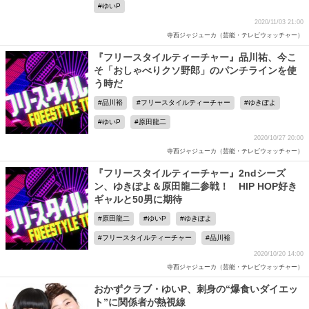
ゆいP
2020/11/03 21:00
寺西ジャジューカ（芸能・テレビウォッチャー）
『フリースタイルティーチャー』品川祐、今こ
そ「おしゃべりクソ野郎」のパンチラインを使
う時だ
品川裕
フリースタイルティーチャー
ゆきぽよ
ゆいP
原田龍二
2020/10/27 20:00
寺西ジャジューカ（芸能・テレビウォッチャー）
『フリースタイルティーチャー』2ndシーズ
ン、ゆきぽよ＆原田龍二参戦！ HIP HOP好き
ギャルと50男に期待
原田龍二
ゆいP
ゆきぽよ
フリースタイルティーチャー
品川裕
2020/10/20 14:00
寺西ジャジューカ（芸能・テレビウォッチャー）
おかずクラブ・ゆいP、刺身の“爆食いダイエッ
ト”に関係者が熱視線