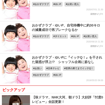
おかずクラブ
ゆいP
お笑い芸人
2020/07/01 21:30
日刊サイゾー
おかずクラブ・ゆいP、自宅待機中に約30キロ
の減量成功で再ブレークなるか
おかずクラブ
ダイエット
ゆいP
お笑い芸人
2020/06/19 21:30
日刊サイゾー
おかずクラブ・ゆいPに『イッテQ！』を干され
た疑惑が浮上!? シャッフル企画に姿なし
お笑い
日本テレビ
世界の果てまでイッテQ！
おかずクラブ
ゆいP
2019/05/20 09:00
ピックアップ
【秋ドラマ、NHK大河、朝ドラ】大好評「忖度0
レビュー」全話更新！
特集