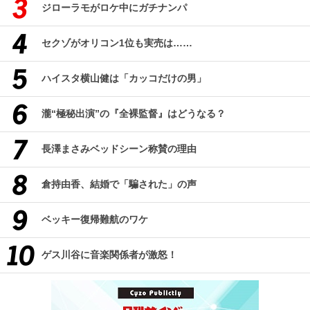
ジローラモがロケ中にガチナンパ
セクゾがオリコン1位も実売は……
ハイスタ横山健は「カッコだけの男」
瀧“極秘出演”の『全裸監督』はどうなる？
長澤まさみベッドシーン称賛の理由
倉持由香、結婚で「騙された」の声
ベッキー復帰難航のワケ
ゲス川谷に音楽関係者が激怒！