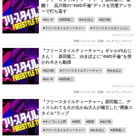
醒！ 品川裕の“4WD不倫”ディスを完璧アンサ
ーで打ち返す
ゆいP
原田龍二
ゆきぽよ
品川裕
フリースタイルティーチャー
フリースタイルダンジョン
2020/11/17 22:00
寺西ジャジューカ（芸能・テレビウォッチャー）
『フリースタイルティーチャー』ギャルVSおじ
さん！ 原田龍二、ゆきぽよに“4WD不倫”を突
かれ今さら動揺
品川裕
フリースタイルティーチャー
ゆきぽよ
ゆいP
原田龍二
2020/11/10 16:00
寺西ジャジューカ（芸能・テレビウォッチャー）
『フリースタイルティーチャー』原田龍二、デ
ィスられても火が点かぬ大人が確立した“裸族ス
タイル”ラップ
サイプレス上野
崇勲
裂固
品川裕
フリースタイルティーチャー
ゆきぽよ
原田龍二