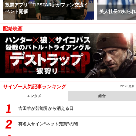
投票アプリ「TIPSTAR」がファン交流イ
ベント開催
美人社長の知られ
配給映画
サイゾー人気記事ランキング
22:20更新
エンタメ
総合
吉田羊が芸能界から消える日
有名人サイン“ネット売買”の闇