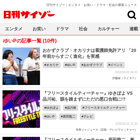
日刊サイゾー｜エンタメ・お笑い・ドラマ・社会の最新ニュース
日刊サイゾー
エンタメ
お笑い
ドラマ
社会
カルチャー
連載
ゆいPの記事一覧 (10件)
おかずクラブ・オカリナは看護師免許アリ 「20
年前からすごく進化」を実感
オカリナ
ゆいP
おかずクラブ
イベント
2022/02/20 06:00
伊藤綾（ライター）
『フリースタイルティーチャー』ゆきぽよ VS
品川祐、韻を踏まずにただの悪口合戦に!?
ゆきぽよ
品川裕
フリースタイルティーチャー
ゆいP
原田龍二
テレビ
2020/11/24 22:30
寺西ジャジューカ（芸能・テレビウォッチャー）
『フリースタイルティーチャー』原田龍二、覚