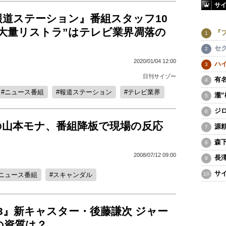
サ
報道ステーション』番組スタッフ10
“大量リストラ”はテレビ業界凋落の
『
セ
2020/01/04 12:00
ハ
日刊サイゾー
有
ニュース番組
報道ステーション
テレビ業界
瀧
ジ
の山本モナ、番組降板で現場の反応
源
森
2008/07/12 09:00
長
サ
ニュース番組
スキャンダル
23』新キャスター・後藤謙次 ジャー
の資質は？