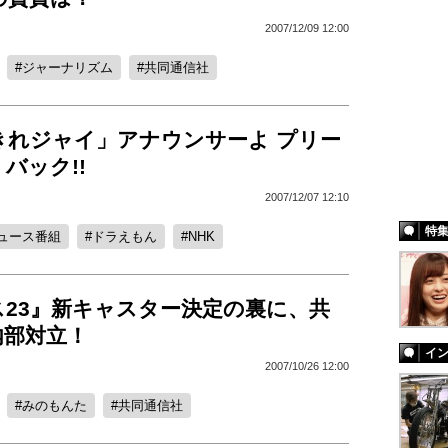
2007/12/09 12:00
ジャーナリズム
共同通信社
きれジャイ」アナウンサーよ プリー
バック!!
2007/12/07 12:10
特
ュース番組
ドラえもん
NHK
ス23』新キャスター決定の裏に、共
内部対立！
イ
2007/10/26 12:00
みのもんた
共同通信社