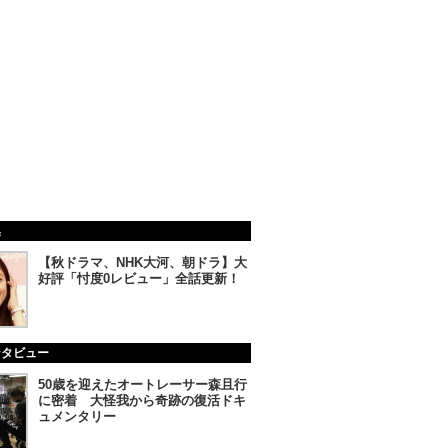
集
【秋ドラマ、NHK大河、朝ドラ】大
好評「忖度0レビュー」全話更新！
ンタビュー
50歳を迎えたオートレーサー森且行
に密着 大怪我から奇跡の復活ドキ
ュメンタリー