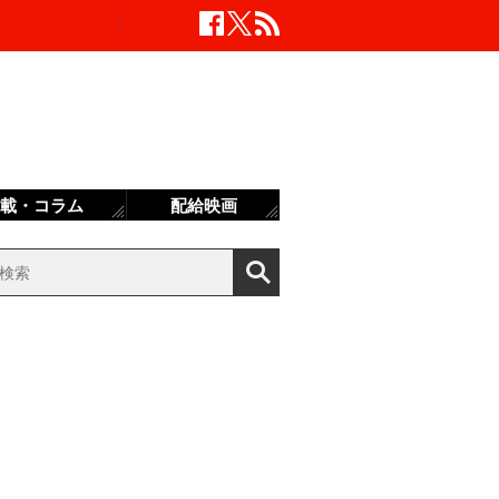
載・コラム
配給映画