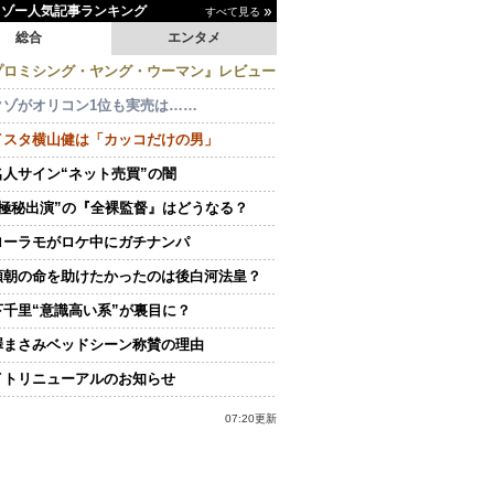
イゾー人気記事ランキング
すべて見る
総合
エンタメ
プロミシング・ヤング・ウーマン』レビュー
クゾがオリコン1位も実売は……
イスタ横山健は「カッコだけの男」
名人サイン“ネット売買”の闇
“極秘出演”の『全裸監督』はどうなる？
ローラモがロケ中にガチナンパ
頼朝の命を助けたかったのは後白河法皇？
下千里“意識高い系”が裏目に？
澤まさみベッドシーン称賛の理由
イトリニューアルのお知らせ
07:20更新