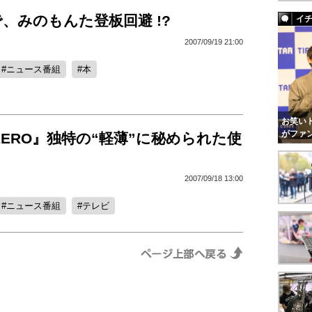
、みのもんた登板回避 !?
イ
2007/09/19 21:00
ニュース番組
本
お笑いト
がファ
 ZERO』独特の“軽薄”に秘められた使
2007/09/18 13:00
ニュース番組
テレビ