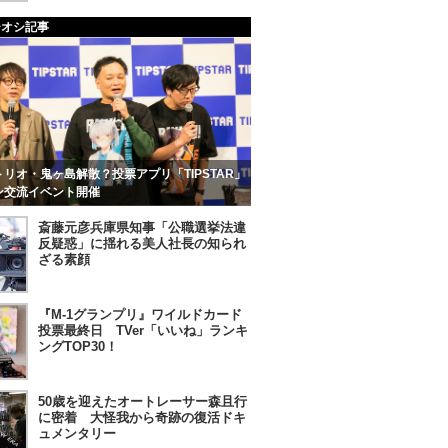
チオシ記事
リオ・鬼ヶ島解散？投票アプリ「TIPSTAR」
ン交流イベント開催
斎藤元彦兵庫県知事「公職選挙法違
反疑惑」に揺れる美人社長の知られ
ざる素顔
『M-1グランプリ』ワイルドカード
投票最終日 TVer「いいね」ランキ
ングTOP30！
50歳を迎えたオートレーサー森且行
に密着 大怪我から奇跡の復活ドキ
ュメンタリー