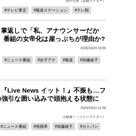
田中七男（芸能ライター）
テレビ東京
報道ステーション
テレ朝
、掌返しで「私、アナウンサーだか
 番組の女帝化は崖っぷちが理由か?
2020/10/24 19:00
ニュース番組
女子アナ
報道
加藤綾子
『Live News イット！』不振も…フ
の強引な囲い込みで頭抱える状態に
2020/10/22 12:00
小林真一（フリーライター）
ニュース番組
視聴率
加藤綾子
カトパン