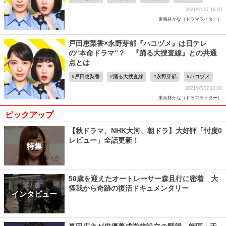
2021/07/07 18:00
東海林かな（ドラマライター）
戸田恵梨香×永野芽郁『ハコヅメ』は日テレ
の“本命ドラマ”？ 『踊る大捜査線』との共通
点とは
戸田恵梨香
踊る大捜査線
永野芽郁
ハコヅメ
2021/07/07 13:00
東海林かな（ドラマライター）
ピックアップ
【秋ドラマ、NHK大河、朝ドラ】大好評「忖度0
レビュー」全話更新！
特集
50歳を迎えたオートレーサー森且行に密着 大
怪我から奇跡の復活ドキュメンタリー
インタビュー