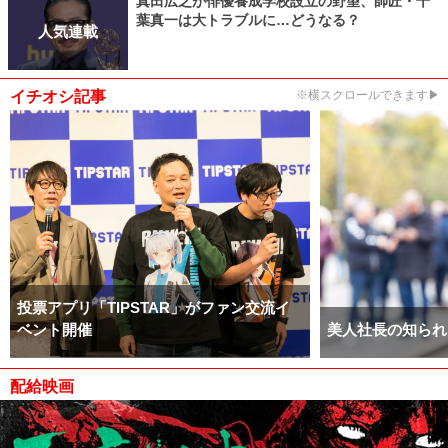
真田広之が俳優養成学校設立の野望、師匠・千
葉真一は大トラブルに…どうなる？
人気連載
イチオシ記事
※横スクロールできます▶
投票アプリ「TIPSTAR」がファン交流イ
ベント開催
美人社長の知られ
配給映画