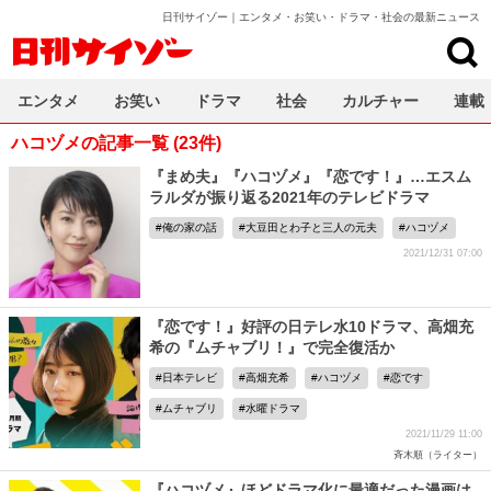
日刊サイゾー｜エンタメ・お笑い・ドラマ・社会の最新ニュース
日刊サイゾー
エンタメ
お笑い
ドラマ
社会
カルチャー
連載
ハコヅメの記事一覧 (23件)
『まめ夫』『ハコヅメ』『恋です！』…エスム
ラルダが振り返る2021年のテレビドラマ
俺の家の話
大豆田とわ子と三人の元夫
ハコヅメ
2021/12/31 07:00
『恋です！』好評の日テレ水10ドラマ、高畑充
希の『ムチャブリ！』で完全復活か
日本テレビ
高畑充希
ハコヅメ
恋です
ムチャブリ
水曜ドラマ
2021/11/29 11:00
斉木順（ライター）
『ハコヅメ』ほどドラマ化に最適だった漫画は