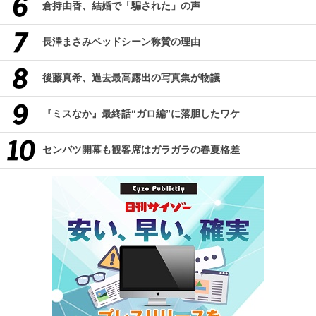
倉持由香、結婚で「騙された」の声
長澤まさみベッドシーン称賛の理由
後藤真希、過去最高露出の写真集が物議
『ミスなか』最終話“ガロ編”に落胆したワケ
センバツ開幕も観客席はガラガラの春夏格差