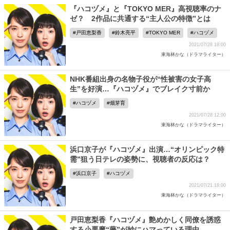
『ハコヅメ』と『TOKYO MER』高視聴率のナ
ゼ？ 2作品に共通する“主人公の特徴”とは
戸田恵梨香
鈴木亮平
TOKYO MER
ハコヅメ
2021/07/28 18:00
東海林かな（ドラマライター）
NHK番組出身の名物子役が“性被害の女子高
生”を好演…『ハコヅメ』でブレイク寸前か
ハコヅメ
畑芽育
2021/07/28 12:00
東海林かな（ドラマライター）
浜口京子が『ハコヅメ』出演…“オリンピック特
需”狙う日テレの姿勢に、視聴者の反応は？
浜口京子
ハコヅメ
2021/07/21 18:00
東海林かな（ドラマライター）
戸田恵梨香『ハコヅメ』艶めかしく同僚を誘惑
する小悪魔“藤”が妙にハマっている理由