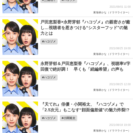
2021/09/01 11:00
東海林かな（ドラマライター）
戸田恵梨香×永野芽郁『ハコヅメ』の親密さが癒
し…視聴者を惹きつける“シスターフッド”の魅
力とは
ハコヅメ
2021/08/25 19:00
東海林かな（ドラマライター）
永野芽郁＆戸田恵梨香『ハコヅメ』、視聴率V字
回復で絶好調！ 早くも「続編希望」の声も
ハコヅメ
2021/08/25 12:00
東海林かな（ドラマライター）
『天てれ』俳優・小関裕太、『ハコヅメ』で
「2.5次元」もこなす“顔面偏差値”の魅力炸裂!?
ハコヅメ
小関裕太
2021/08/18 19:00
東海林かな（ドラマライター）