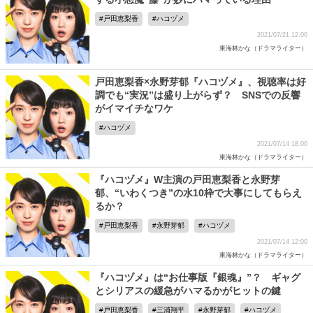
戸田恵梨香
ハコヅメ
2021/07/21 12:00
東海林かな（ドラマライター）
戸田恵梨香×永野芽郁『ハコヅメ』、視聴率は好
調でも“実況”は盛り上がらず？ SNSでの反響
がイマイチなワケ
ハコヅメ
2021/07/14 18:00
東海林かな（ドラマライター）
『ハコヅメ』W主演の戸田恵梨香と永野芽
郁、“いわくつき”の水10枠で大事にしてもらえ
るか？
戸田恵梨香
永野芽郁
ハコヅメ
2021/07/14 12:00
東海林かな（ドラマライター）
『ハコヅメ』は“お仕事版『銀魂』”？ ギャグ
とシリアスの緩急がハマるかがヒットの鍵
戸田恵梨香
三浦翔平
永野芽郁
ハコヅメ