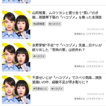
山田裕貴、ムロツヨシと渡り合う“笑い”の才
能…視聴率下落の『ハコヅメ』を救った名演技
山田裕貴
ハコヅメ
2021/08/18 12:00
東海林かな（ドラマライター）
永野芽郁“不在”で『ハコヅメ』失速…日テレが
絞り出した「苦肉の策」は的外れ？
ハコヅメ
2021/08/11 12:00
東海林かな（ドラマライター）
千原せいじが『ハコヅメ』でスベり気味…演技
派揃いの中、経験不足が浮き彫りに？
千原せいじ
ハコヅメ
2021/08/04 12:00
東海林かな（ドラマライター）