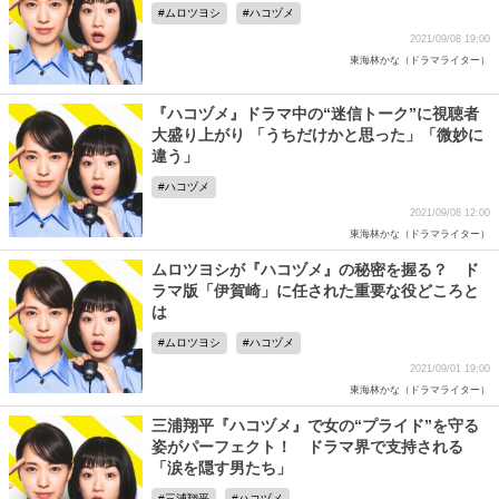
ムロツヨシ
ハコヅメ
2021/09/08 19:00
東海林かな（ドラマライター）
『ハコヅメ』ドラマ中の“迷信トーク”に視聴者
大盛り上がり 「うちだけかと思った」「微妙に
違う」
ハコヅメ
2021/09/08 12:00
東海林かな（ドラマライター）
ムロツヨシが『ハコヅメ』の秘密を握る？ ド
ラマ版「伊賀崎」に任された重要な役どころと
は
ムロツヨシ
ハコヅメ
2021/09/01 19:00
東海林かな（ドラマライター）
三浦翔平『ハコヅメ』で女の“プライド”を守る
姿がパーフェクト！ ドラマ界で支持される
「涙を隠す男たち」
三浦翔平
ハコヅメ