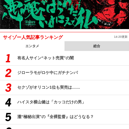
サイゾー人気記事ランキング
14:20更新
エンタメ
総合
有名人サイン“ネット売買”の闇
ジローラモがロケ中にガチナンパ
セクゾがオリコン1位も実売は……
ハイスタ横山健は「カッコだけの男」
瀧“極秘出演”の『全裸監督』はどうなる？