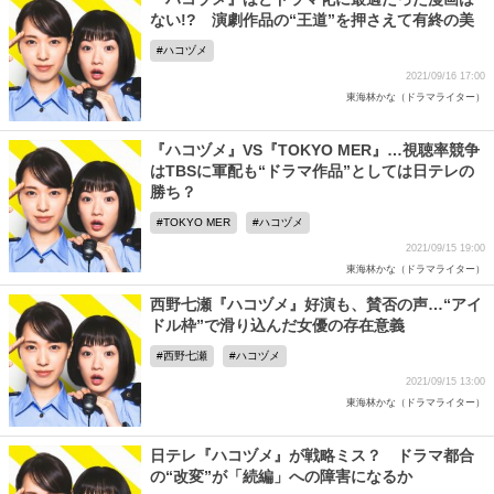
ない!? 演劇作品の“王道”を押さえて有終の美
ハコヅメ
2021/09/16 17:00
東海林かな（ドラマライター）
『ハコヅメ』VS『TOKYO MER』…視聴率競争
はTBSに軍配も“ドラマ作品”としては日テレの
勝ち？
TOKYO MER
ハコヅメ
2021/09/15 19:00
東海林かな（ドラマライター）
西野七瀬『ハコヅメ』好演も、賛否の声…“アイ
ドル枠”で滑り込んだ女優の存在意義
西野七瀬
ハコヅメ
2021/09/15 13:00
東海林かな（ドラマライター）
日テレ『ハコヅメ』が戦略ミス？ ドラマ都合
の“改変”が「続編」への障害になるか