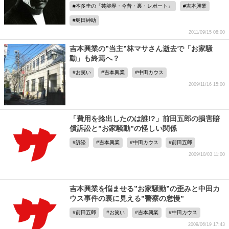
本多圭の「芸能界・今昔・裏・レポート」
吉本興業
島田紳助
2011/09/15 08:00
吉本興業の”当主”林マサさん逝去で「お家騒
動」も終焉へ？
お笑い
吉本興業
中田カウス
2009/11/16 15:00
「費用を捻出したのは誰!?」前田五郎の損害賠
償訴訟と”お家騒動”の怪しい関係
訴訟
吉本興業
中田カウス
前田五郎
2009/10/03 11:00
吉本興業を悩ませる”お家騒動”の歪みと中田カ
ウス事件の裏に見える”警察の怠慢”
前田五郎
お笑い
吉本興業
中田カウス
2009/06/19 17:43