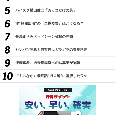
ハイスタ横山健は「カッコだけの男」
瀧“極秘出演”の『全裸監督』はどうなる？
長澤まさみベッドシーン称賛の理由
センバツ開幕も観客席はガラガラの春夏格差
後藤真希、過去最高露出の写真集が物議
『ミスなか』最終話“ガロ編”に落胆したワケ