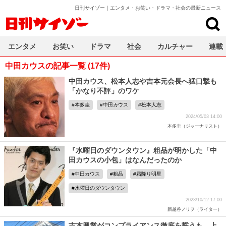
日刊サイゾー｜エンタメ・お笑い・ドラマ・社会の最新ニュース
日刊サイゾー
エンタメ
お笑い
ドラマ
社会
カルチャー
連載
中田カウスの記事一覧 (17件)
中田カウス、松本人志や吉本元会長へ猛口撃も
「かなり不評」のワケ
本多圭
中田カウス
松本人志
2024/05/03 14:00
本多圭（ジャーナリスト）
『水曜日のダウンタウン』粗品が明かした「中
田カウスの小包」はなんだったのか
中田カウス
粗品
霜降り明星
水曜日のダウンタウン
2023/10/12 17:00
新越谷ノリヲ（ライター）
吉本興業がコンプライアンス徹底を誓うも、上