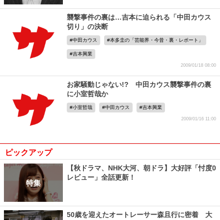
襲撃事件の裏は…吉本に迫られる「中田カウス
切り」の決断
中田カウス
本多圭の「芸能界・今昔・裏・レポート」
吉本興業
2009/01/18 08:00
お家騒動じゃない!? 中田カウス襲撃事件の裏
に小室哲哉か
小室哲哉
中田カウス
吉本興業
2009/01/16 11:00
ピックアップ
【秋ドラマ、NHK大河、朝ドラ】大好評「忖度0
レビュー」全話更新！
特集
50歳を迎えたオートレーサー森且行に密着 大