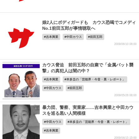
娘2人にボディガードも カウス恐喝でコメディ
No.1前田五郎が事情聴取へ
吉本興業
中田カウス
前田五郎
2009/06/10 08:00
カウス脅迫 前田五郎の自粛で「金属バット襲
撃」の真犯人は闇の中？
吉本興業
本多圭の「芸能界・今昔・裏・レポート」
中田カウス
前田五郎
2009/05/28 08:00
暴力団、警察、実業家……吉本興業と中田カウ
スを巡る黒い人間模様
中田カウス
本多圭の「芸能界・今昔・裏・レポート」
吉本興業
2009/04/15 15:00