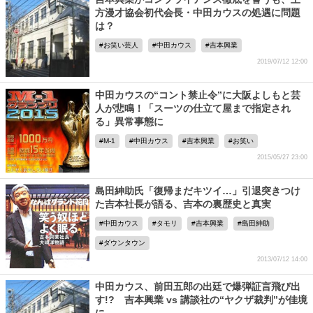
方漫才協会初代会長・中田カウスの処遇に問題
は？
お笑い芸人
中田カウス
吉本興業
2019/07/12 12:00
中田カウスの“コント禁止令”に大阪よしもと芸
人が悲鳴！「スーツの仕立て屋まで指定され
る」異常事態に
M-1
中田カウス
吉本興業
お笑い
2015/05/27 23:00
島田紳助氏「復帰まだキツイ…」引退突きつけ
た吉本社長が語る、吉本の裏歴史と真実
中田カウス
タモリ
吉本興業
島田紳助
ダウンタウン
2013/07/12 14:00
中田カウス、前田五郎の出廷で爆弾証言飛び出
す!? 吉本興業 vs 講談社の“ヤクザ裁判”が佳境