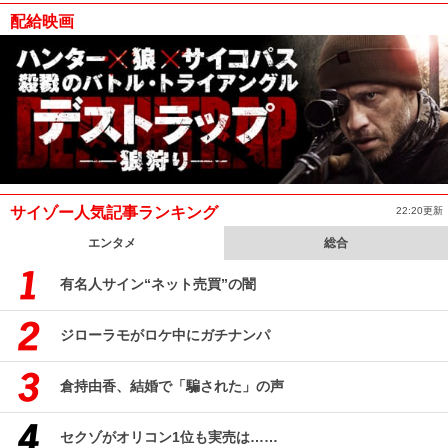
配給映画
サイゾー人気記事ランキング
22:20更新
エンタメ
総合
有名人サイン“ネット売買”の闇
ジローラモがロケ中にガチナンパ
倉持由香、結婚で「騙された」の声
セクゾがオリコン1位も実売は……