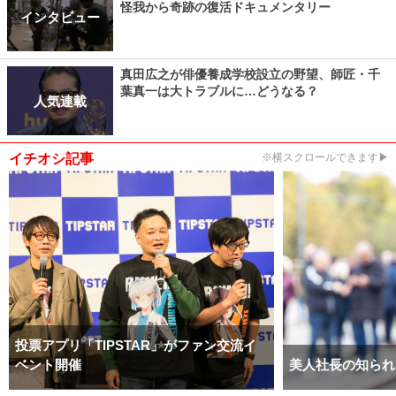
怪我から奇跡の復活ドキュメンタリー
インタビュー
真田広之が俳優養成学校設立の野望、師匠・千
葉真一は大トラブルに…どうなる？
人気連載
イチオシ記事
※横スクロールできます▶
投票アプリ「TIPSTAR」がファン交流イ
ベント開催
美人社長の知られ