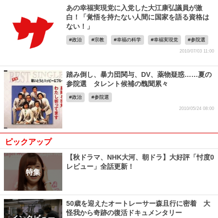
あの幸福実現党に入党した大江康弘議員が激
白！「覚悟を持たない人間に国家を語る資格は
ない！」
政治
宗教
幸福の科学
幸福実現党
参院選
2010/07/03 11:00
踏み倒し、暴力団関与、DV、薬物疑惑……夏の
参院選 タレント候補の醜聞累々
政治
参院選
2010/05/24 08:00
ピックアップ
【秋ドラマ、NHK大河、朝ドラ】大好評「忖度0
レビュー」全話更新！
特集
50歳を迎えたオートレーサー森且行に密着 大
怪我から奇跡の復活ドキュメンタリー