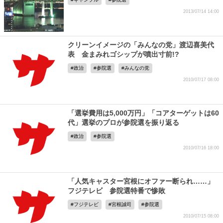
2013/07/14 14:00
クリーンイメージの「みんなの党」渡辺喜美代
表 金まみれゴシップが噴出寸前!?
政治
参院選
みんなの党
2010/07/17 08:00
「選挙費用は5,000万円」「コアターゲットは60
代」選挙のプロが参院選を振り返る
政治
参院選
2010/07/16 18:00
「人気キャスター宮根にオファー断られ……」
フジテレビ 参院選特番で惨敗
フジテレビ
宮根誠司
参院選
2010/07/15 08:00