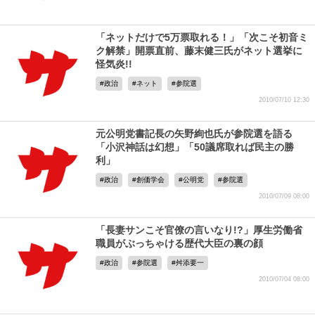
「ネットだけで5万票取れる！」「次こそ初音ミ
ク解禁」開票直前、藤末健三氏がネット選挙に
怪気炎!!
政治
ネット
参院選
2010/07/10 12:30
元公明党書記長の矢野絢也氏が参院選を語る
「小沢神話は幻想」「50議席取れば民主の勝
利」
政治
創価学会
公明党
参院選
2010/07/09 08:00
「長妻サンこそ官僚の言いなり!?」厚生労働省
職員がぶっちゃける歴代大臣の裏の顔
政治
参院選
舛添要一
2010/07/04 08:00