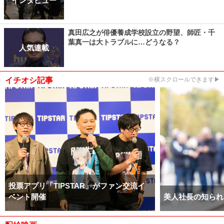
インタビュー
真田広之が俳優養成学校設立の野望、師匠・千
葉真一は大トラブルに…どうなる？
人気連載
イチオシ記事
※横スクロールできます▶
投票アプリ「TIPSTAR」がファン交流イ
ベント開催
美人社長の知られ