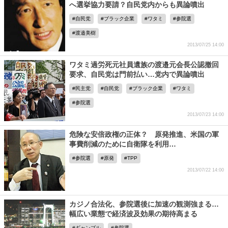
へ選挙協力要請？自民党内からも異論噴出
自民党
ブラック企業
ワタミ
参院選
渡邉美樹
2013/07/25 14:00
ワタミ過労死元社員遺族の渡邉元会長公認撤回
要求、自民党は門前払い…党内で異論噴出
民主党
自民党
ブラック企業
ワタミ
参院選
2013/07/23 14:00
危険な安倍政権の正体？ 原発推進、米国の軍
事費削減のために自衛隊を利用…
参院選
原発
TPP
2013/07/22 14:00
カジノ合法化、参院選後に加速の観測強まる…
幅広い業態で経済波及効果の期待高まる
ギャンブル
参院選