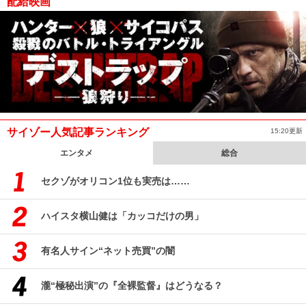
配給映画
サイゾー人気記事ランキング
15:20更新
エンタメ
総合
セクゾがオリコン1位も実売は……
ハイスタ横山健は「カッコだけの男」
有名人サイン“ネット売買”の闇
瀧“極秘出演”の『全裸監督』はどうなる？