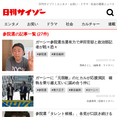
日刊サイゾー｜エンタメ・お笑い・ドラマ・社会の最新ニュース
日刊サイゾー
エンタメ
お笑い
ドラマ
社会
カルチャー
連載
参院選の記事一覧 (27件)
ガーシー参院選当選有力で岸田官邸と政治部記
者が戦々恐々
参院選
東谷義和
2022/07/07 07:00
黒崎さとし（編集者・ライター）
ガーシーに「元宿敵」のヒカルが応援演説 確
執を乗り越え互いに認め合う仲に
参院選
青汁王子
東谷義和
ガーシー
2022/07/04 21:00
佐藤勇馬（芸能ライター）
参院選「タレント候補」、各党が口説き続ける