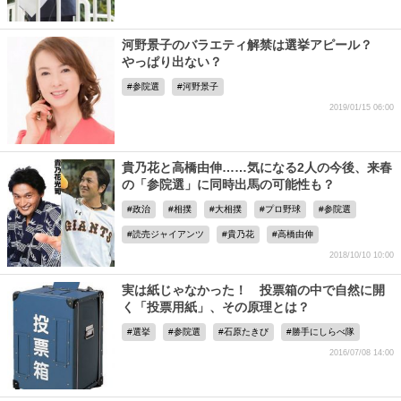
河野景子のバラエティ解禁は選挙アピール？
やっぱり出ない？
参院選
河野景子
2019/01/15 06:00
貴乃花と高橋由伸……気になる2人の今後、来春
の「参院選」に同時出馬の可能性も？
政治
相撲
大相撲
プロ野球
参院選
読売ジャイアンツ
貴乃花
高橋由伸
2018/10/10 10:00
実は紙じゃなかった！ 投票箱の中で自然に開
く「投票用紙」、その原理とは？
選挙
参院選
石原たきび
勝手にしらべ隊
2016/07/08 14:00