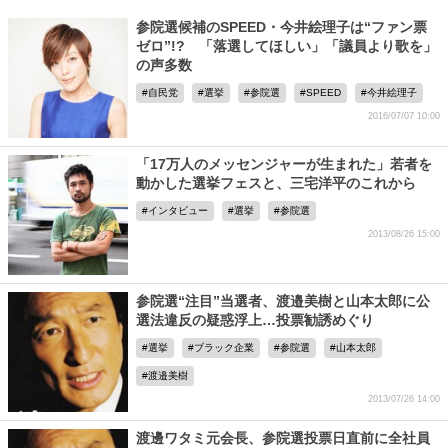
参院選候補のSPEED・今井絵理子は“ファン票
ゼロ”!? 「落選してほしい」「議員より歌を」
の声多数
自民党
選挙
参院選
SPEED
今井絵理子
2016/07/07 10:00
「17万人のメッセンジャーが生まれた」若者を
動かした選挙フェスと、三宅洋平のこれから
インタビュー
選挙
参院選
2013/08/26 15:00
参院選“注目”当選者、渡邉美樹と山本太郎に公
選法違反の疑惑浮上…投票勧誘めぐり
選挙
ブラック企業
参院選
山本太郎
渡邉美樹
2013/07/26 14:00
渡邊ワタミ元会長、参院選投票日直前に全社員