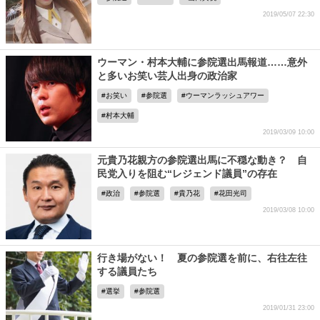
2019/05/07 22:30
ウーマン・村本大輔に参院選出馬報道……意外
と多いお笑い芸人出身の政治家
お笑い
参院選
ウーマンラッシュアワー
村本大輔
2019/03/09 10:00
元貴乃花親方の参院選出馬に不穏な動き？ 自
民党入りを阻む“レジェンド議員”の存在
政治
参院選
貴乃花
花田光司
2019/03/08 10:00
行き場がない！ 夏の参院選を前に、右往左往
する議員たち
選挙
参院選
2019/01/31 23:00