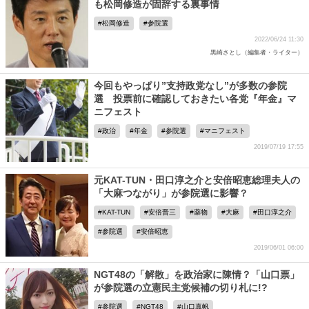
も松岡修造が固辞する裏事情
松岡修造
参院選
2022/06/24 11:30
黒崎さとし（編集者・ライター）
今回もやっぱり”支持政党なし”が多数の参院
選 投票前に確認しておきたい各党『年金』マ
ニフェスト
政治
年金
参院選
マニフェスト
2019/07/19 17:55
元KAT-TUN・田口淳之介と安倍昭恵総理夫人の
「大麻つながり」が参院選に影響？
KAT-TUN
安倍晋三
薬物
大麻
田口淳之介
参院選
安倍昭恵
2019/06/01 06:00
NGT48の「解散」を政治家に陳情？「山口票」
が参院選の立憲民主党候補の切り札に!?
参院選
NGT48
山口真帆