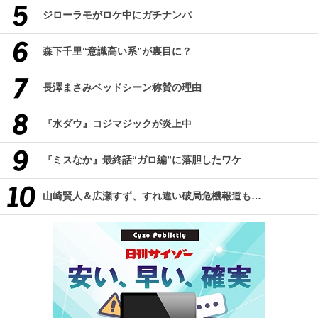
ジローラモがロケ中にガチナンパ
森下千里“意識高い系”が裏目に？
長澤まさみベッドシーン称賛の理由
『水ダウ』コジマジックが炎上中
『ミスなか』最終話“ガロ編”に落胆したワケ
山崎賢人＆広瀬すず、すれ違い破局危機報道も…