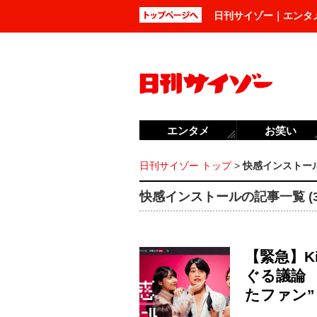
日刊サイゾー｜エンタ
エンタメ
お笑い
日刊サイゾー トップ
>
快感インストー
快感インストールの記事一覧 (3
【緊急】K
ぐる議論
たファン