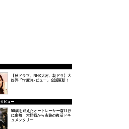
集
【秋ドラマ、NHK大河、朝ドラ】大
好評「忖度0レビュー」全話更新！
ンタビュー
50歳を迎えたオートレーサー森且行
に密着 大怪我から奇跡の復活ドキ
ュメンタリー