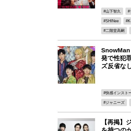
山下智久
SHINee
K
二階堂高嗣
SnowM
発で性犯
ズ反省な
快感インスト
ジャニーズ
【再掲】
を持つの