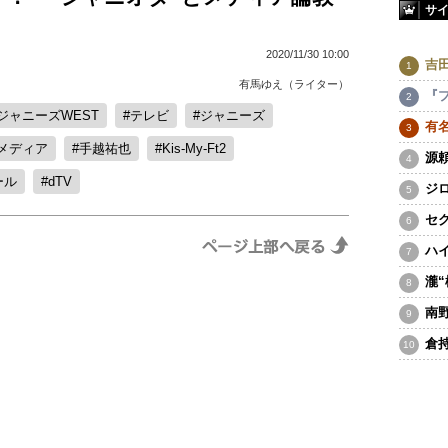
サ
2020/11/30 10:00
吉
有馬ゆえ（ライター）
『
ジャニーズWEST
テレビ
ジャニーズ
有
メディア
手越祐也
Kis-My-Ft2
源
ール
dTV
ジ
セ
ハ
瀧
南
倉