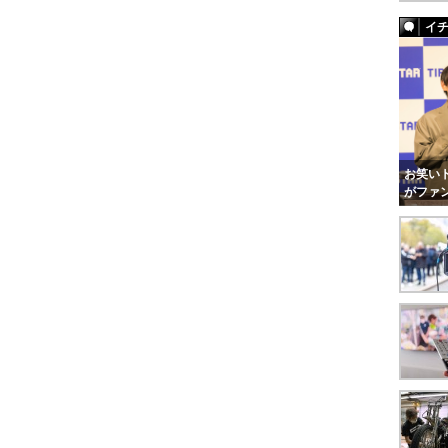
イ
お笑いト
がファ