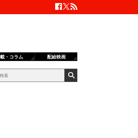
載・コラム
配給映画