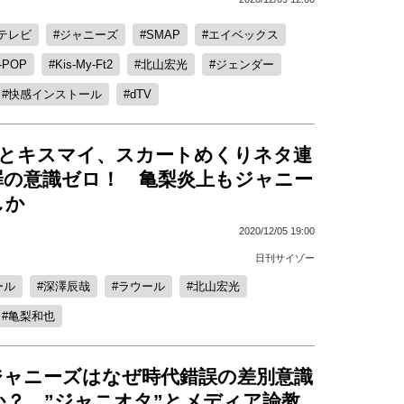
テレビ
ジャニーズ
SMAP
エイベックス
-POP
Kis-My-Ft2
北山宏光
ジェンダー
快感インストール
dTV
anとキスマイ、スカートめくりネタ連
罪の意識ゼロ！ 亀梨炎上もジャニー
しか
2020/12/05 19:00
日刊サイゾー
ール
深澤辰哉
ラウール
北山宏光
亀梨和也
ジャニーズはなぜ時代錯誤の差別意識
か？ ”ジャニオタ”とメディア論教