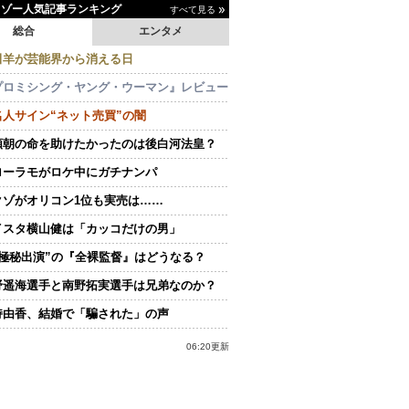
イゾー人気記事ランキング
すべて見る
総合
エンタメ
田羊が芸能界から消える日
プロミシング・ヤング・ウーマン』レビュー
名人サイン“ネット売買”の闇
頼朝の命を助けたかったのは後白河法皇？
ローラモがロケ中にガチナンパ
クゾがオリコン1位も実売は……
イスタ横山健は「カッコだけの男」
“極秘出演”の『全裸監督』はどうなる？
野遥海選手と南野拓実選手は兄弟なのか？
持由香、結婚で「騙された」の声
06:20更新