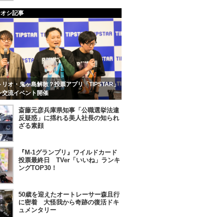
チオシ記事
リオ・鬼ヶ島解散？投票アプリ「TIPSTAR」
ン交流イベント開催
斎藤元彦兵庫県知事「公職選挙法違
反疑惑」に揺れる美人社長の知られ
ざる素顔
『M-1グランプリ』ワイルドカード
投票最終日 TVer「いいね」ランキ
ングTOP30！
50歳を迎えたオートレーサー森且行
に密着 大怪我から奇跡の復活ドキ
ュメンタリー