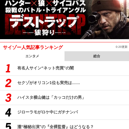
サイゾー人気記事ランキング
0:20更新
エンタメ
総合
有名人サイン“ネット売買”の闇
セクゾがオリコン1位も実売は……
ハイスタ横山健は「カッコだけの男」
ジローラモがロケ中にガチナンパ
瀧“極秘出演”の『全裸監督』はどうなる？