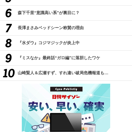
森下千里“意識高い系”が裏目に？
長澤まさみベッドシーン称賛の理由
『水ダウ』コジマジックが炎上中
『ミスなか』最終話“ガロ編”に落胆したワケ
山崎賢人＆広瀬すず、すれ違い破局危機報道も…