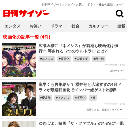
日刊サイゾー｜エンタメ・お笑い・ドラマ・社会の最新ニュース
日刊サイゾー
エンタメ
お笑い
ドラマ
社会
カルチャー
連載
映画化の記事一覧 (4件)
広瀬＆櫻井『ネメシス』が窮地も映画化は強
行!? 噂される“2つのウルトラC”とは?
ネメシス
映画化
広瀬すず
櫻井翔
2021/05/09 17:00
日刊サイゾー
嵐早くも再集結か？ 櫻井翔と広瀬すずの4月ド
ラマが最速映画化でメンバー総ゲスト出演⁉
櫻井翔
ネメシス
映画化
嵐
2021/03/04 19:00
黒崎さとし（編集者・ライター）
ゆきぽよ、映画『ザ・ファブル』のために“一肌