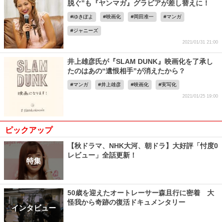
脱ぐ”も『ヤンマガ』グラビアが差し替えに！
ゆきぽよ
映画化
岡田准一
マンガ
ジャニーズ
2021/01/31 21:00
井上雄彦氏が『SLAM DUNK』映画化を了承し
たのはあの“遺恨相手”が消えたから？
マンガ
井上雄彦
映画化
実写化
2021/01/25 19:00
ピックアップ
【秋ドラマ、NHK大河、朝ドラ】大好評「忖度0
レビュー」全話更新！
特集
50歳を迎えたオートレーサー森且行に密着 大
怪我から奇跡の復活ドキュメンタリー
インタビュー