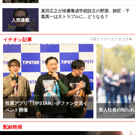
真田広之が俳優養成学校設立の野望、師匠・千
葉真一は大トラブルに…どうなる？
人気連載
イチオシ記事
※横スクロールできます▶
投票アプリ「TIPSTAR」がファン交流イ
ベント開催
美人社長の知られ
配給映画