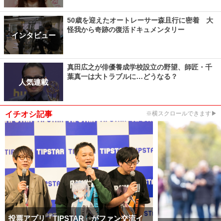
50歳を迎えたオートレーサー森且行に密着 大
怪我から奇跡の復活ドキュメンタリー
インタビュー
真田広之が俳優養成学校設立の野望、師匠・千
葉真一は大トラブルに…どうなる？
人気連載
イチオシ記事
※横スクロールできます▶
投票アプリ「TIPSTAR」がファン交流イ