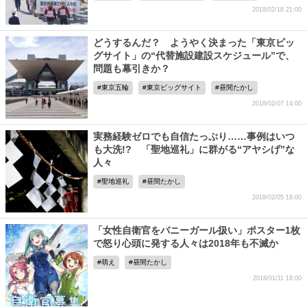
2018/02/18 21:00
どうするんだ？ ようやく決まった「東京ビッ
グサイト」の“代替施設建設スケジュール”で、
問題も幕引きか？
東京五輪
東京ビッグサイト
昼間たかし
2018/02/07 14:00
実務経験ゼロでも自信たっぷり……事例はいつ
も大洗!? 「聖地巡礼」に群がる“アヤシげ”な
人々
聖地巡礼
昼間たかし
2018/02/05 18:00
「女性自衛官をバニーガール扱い」ポスター1枚
で怒り心頭に発する人々は2018年も不滅か
萌え
昼間たかし
2018/01/11 18:00