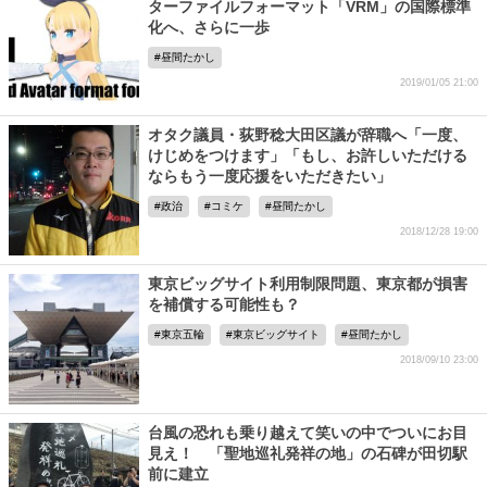
ターファイルフォーマット「VRM」の国際標準
化へ、さらに一歩
昼間たかし
2019/01/05 21:00
オタク議員・荻野稔大田区議が辞職へ「一度、
けじめをつけます」「もし、お許しいただける
ならもう一度応援をいただきたい」
政治
コミケ
昼間たかし
2018/12/28 19:00
東京ビッグサイト利用制限問題、東京都が損害
を補償する可能性も？
東京五輪
東京ビッグサイト
昼間たかし
2018/09/10 23:00
台風の恐れも乗り越えて笑いの中でついにお目
見え！ 「聖地巡礼発祥の地」の石碑が田切駅
前に建立