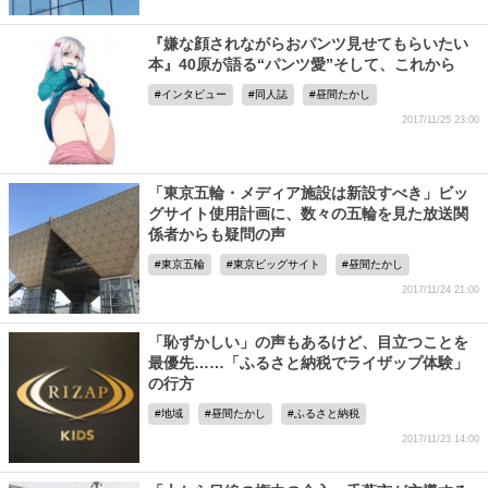
『嫌な顔されながらおパンツ見せてもらいたい
本』40原が語る“パンツ愛”そして、これから
インタビュー
同人誌
昼間たかし
2017/11/25 23:00
「東京五輪・メディア施設は新設すべき」ビッ
グサイト使用計画に、数々の五輪を見た放送関
係者からも疑問の声
東京五輪
東京ビッグサイト
昼間たかし
2017/11/24 21:00
「恥ずかしい」の声もあるけど、目立つことを
最優先……「ふるさと納税でライザップ体験」
の行方
地域
昼間たかし
ふるさと納税
2017/11/23 14:00