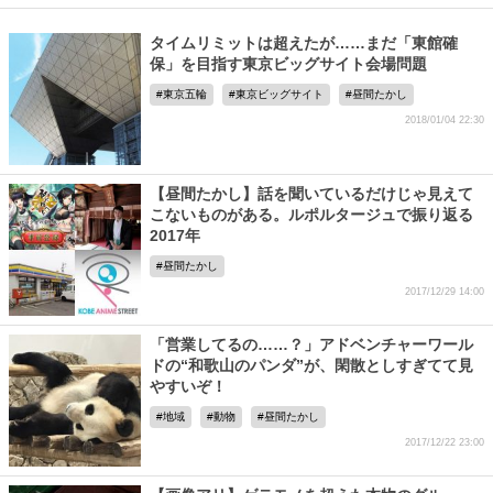
タイムリミットは超えたが……まだ「東館確
保」を目指す東京ビッグサイト会場問題
東京五輪
東京ビッグサイト
昼間たかし
2018/01/04 22:30
【昼間たかし】話を聞いているだけじゃ見えて
こないものがある。ルポルタージュで振り返る
2017年
昼間たかし
2017/12/29 14:00
「営業してるの……？」アドベンチャーワール
ドの“和歌山のパンダ”が、閑散としすぎてて見
やすいぞ！
地域
動物
昼間たかし
2017/12/22 23:00