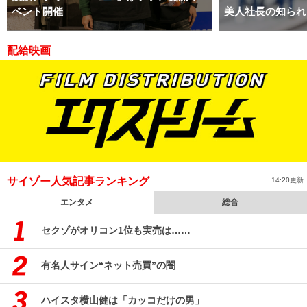
ベント開催
美人社長の知られ
配給映画
サイゾー人気記事ランキング
14:20更新
エンタメ
総合
セクゾがオリコン1位も実売は……
有名人サイン“ネット売買”の闇
ハイスタ横山健は「カッコだけの男」