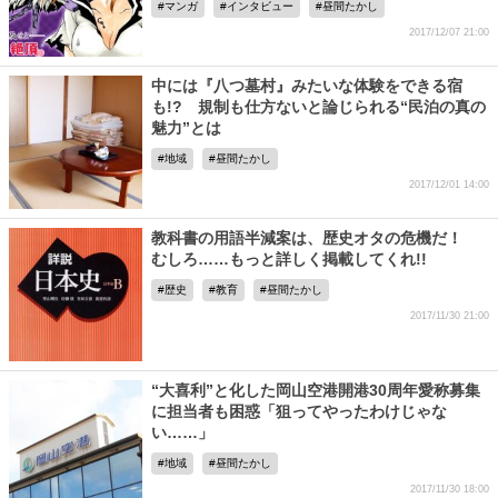
マンガ
インタビュー
昼間たかし
2017/12/07 21:00
中には『八つ墓村』みたいな体験をできる宿
も!? 規制も仕方ないと論じられる“民泊の真の
魅力”とは
地域
昼間たかし
2017/12/01 14:00
教科書の用語半減案は、歴史オタの危機だ！
むしろ……もっと詳しく掲載してくれ!!
歴史
教育
昼間たかし
2017/11/30 21:00
“大喜利”と化した岡山空港開港30周年愛称募集
に担当者も困惑「狙ってやったわけじゃな
い……」
地域
昼間たかし
2017/11/30 18:00