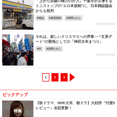
「上から目線の権力の介入」千葉市が主導する
ミニストップの“エロ本規制”に、日本雑誌協会
からも批判
雑誌
表現規制
昼間たかし
2017/11/22 20:00
それは、寂しいクリスマスへの序章──“文系デ
ート”の聖地としての「神田古本まつり」
本
昼間たかし
2017/11/18 21:00
1
2
3
ピックアップ
【秋ドラマ、NHK大河、朝ドラ】大好評「忖度0
レビュー」全話更新！
特集