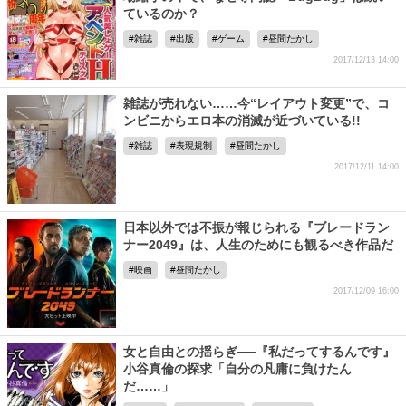
ているのか？
雑誌
出版
ゲーム
昼間たかし
2017/12/13 14:00
雑誌が売れない……今“レイアウト変更”で、コ
ンビニからエロ本の消滅が近づいている!!
雑誌
表現規制
昼間たかし
2017/12/11 14:00
日本以外では不振が報じられる『ブレードラン
ナー2049』は、人生のためにも観るべき作品だ
映画
昼間たかし
2017/12/09 16:00
女と自由との揺らぎ──『私だってするんです』
小谷真倫の探求「自分の凡庸に負けたん
だ……」