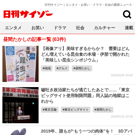
日刊サイゾー｜エンタメ・お笑い・ドラマ・社会の最新ニュース
日刊サイゾー
エンタメ
お笑い
ドラマ
社会
カルチャー
連載
昼間たかしの記事一覧 (63件)
【画像アリ】美味すぎるからか？ 需要はどん
どん増えている昆虫食の本場・伊那で開かれた
「美味しい昆虫シンポジウム」
地域
グルメ
昼間たかし
2019/02/25 23:00
嘘吐き政治家たちが逃亡したあとで……「東京
ビッグサイト使用制限問題」同人誌の地獄はこ
れから
東京五輪
東京ビッグサイト
昼間たかし
2019/01/21 22:30
2019年、誰もが“もう一つの肉体”を！ 3Dアバ