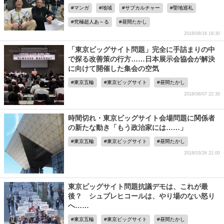
マンガ
地域
サブカルチャー
聖地巡礼
究極超人あ～る
昼間たかし
2018/08/16 19:30
「東京ビッグサイト問題」完全に手詰まりの中
で探る改善策の行方……日本展示会協会が解決
に向けて開催した集会の空気
東京五輪
東京ビッグサイト
昼間たかし
2018/06/07 22:30
時間切れ・東京ビッグサイト会場問題に関係者
の新たな動き「もう政治家には……」
東京五輪
東京ビッグサイト
昼間たかし
2018/03/26 21:00
東京ビッグサイト問題抗議デモは、これが最
後？ シュプレヒコールは、やり場のない怒り
へ……
東京五輪
東京ビッグサイト
昼間たかし