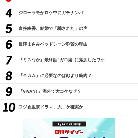
ジローラモがロケ中にガチナンパ
倉持由香、結婚で「騙された」の声
長澤まさみベッドシーン称賛の理由
『ミスなか』最終話“ガロ編”に落胆したワケ
『金カム』に必要なのは顔より筋肉？
『VIVANT』海外で大コケなぜ？
フジ香里奈ドラマ、大コケ確実か