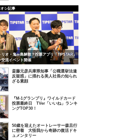
チオシ記事
リオ・鬼ヶ島解散？投票アプリ「TIPSTAR」
ン交流イベント開催
斎藤元彦兵庫県知事「公職選挙法違
反疑惑」に揺れる美人社長の知られ
ざる素顔
『M-1グランプリ』ワイルドカード
投票最終日 TVer「いいね」ランキ
ングTOP30！
50歳を迎えたオートレーサー森且行
に密着 大怪我から奇跡の復活ドキ
ュメンタリー