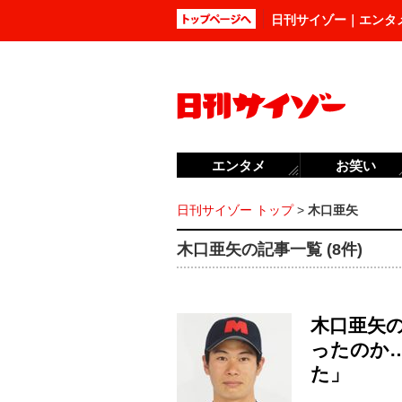
日刊サイゾー｜エンタ
エンタメ
お笑い
日刊サイゾー トップ
>
木口亜矢
木口亜矢の記事一覧 (8件)
木口亜矢
ったのか
た」