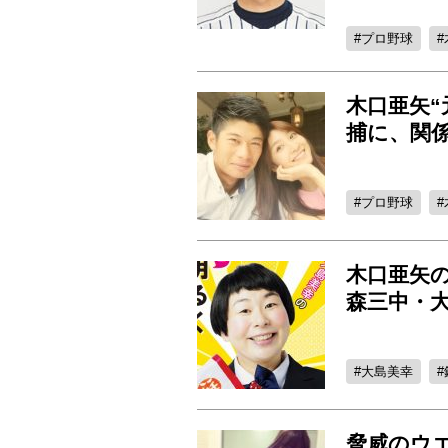
プロ野球
木口亜矢
捕に、関
プロ野球
木口亜矢
森三中・
大島美幸
脅威のウエ