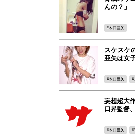
んの？」
木口亜矢
スケスケ
亜矢は女子
木口亜矢
妄想超大
口昇監督、
木口亜矢