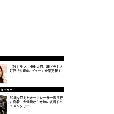
集
【秋ドラマ、NHK大河、朝ドラ】大
好評「忖度0レビュー」全話更新！
ンタビュー
50歳を迎えたオートレーサー森且行
に密着 大怪我から奇跡の復活ドキ
ュメンタリー