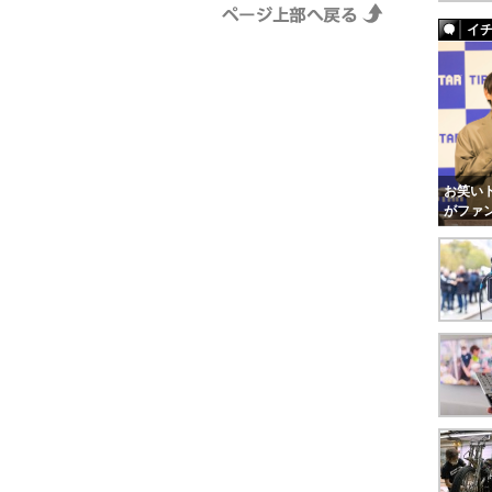
イ
お笑いト
がファ