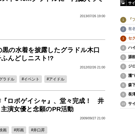
サ
2013/07/26 19:00
『
有
セ
ハ
の黒の水着を披露したグラドル木口
ふんどしニスト!?
源
ジ
2012/02/26 21:00
瀧
グラドル
イベント
アイドル
森
長
作『ロボゲイシャ』、堂々完成！ 井
サ
主演女優と念願のPR活動
2009/09/27 21:00
映画
邦画
井口昇