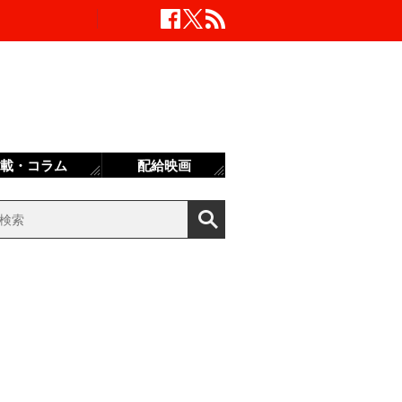
載・コラム
配給映画