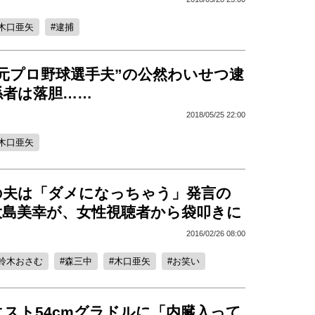
木口亜矢
逮捕
“元プロ野球選手夫”の公然わいせつ逮
係者は落胆……
2018/05/25 22:00
木口亜矢
の夫は「ダメになっちゃう」発言の
大島美幸が、女性視聴者から袋叩きに
2016/02/26 08:00
鈴木おさむ
森三中
木口亜矢
お笑い
スト54cmグラドルに「内臓入って