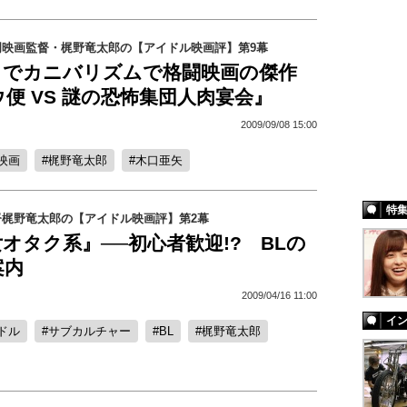
門映画監督・梶野竜太郎の【アイドル映画評】第9幕
」でカニバリズムで格闘映画の傑作
便 VS 謎の恐怖集団人肉宴会』
2009/09/08 15:00
映画
梶野竜太郎
木口亜矢
特
督梶野竜太郎の【アイドル映画評】第2幕
オタク系』──初心者歓迎!? BLの
案内
2009/04/16 11:00
イ
ドル
サブカルチャー
BL
梶野竜太郎