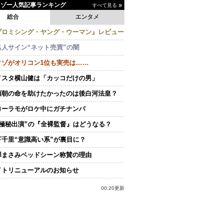
イゾー人気記事ランキング
すべて見る
総合
エンタメ
プロミシング・ヤング・ウーマン』レビュー
名人サイン“ネット売買”の闇
クゾがオリコン1位も実売は……
イスタ横山健は「カッコだけの男」
頼朝の命を助けたかったのは後白河法皇？
ローラモがロケ中にガチナンパ
“極秘出演”の『全裸監督』はどうなる？
下千里“意識高い系”が裏目に？
澤まさみベッドシーン称賛の理由
イトリニューアルのお知らせ
00:20更新