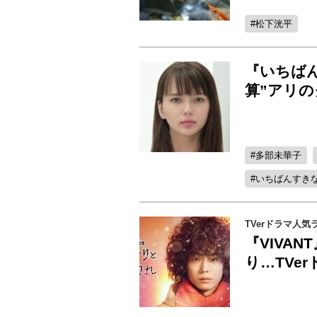
松下洸平
『いちば
算”アリ
多部未華子
いちばんすき
TVerドラマ人気
『VIVA
り…TVe