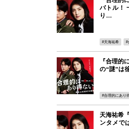
バトル！ 
り…
天海祐希
『合理的
の“謎”は
合理的にあり
天海祐希
ンタメで