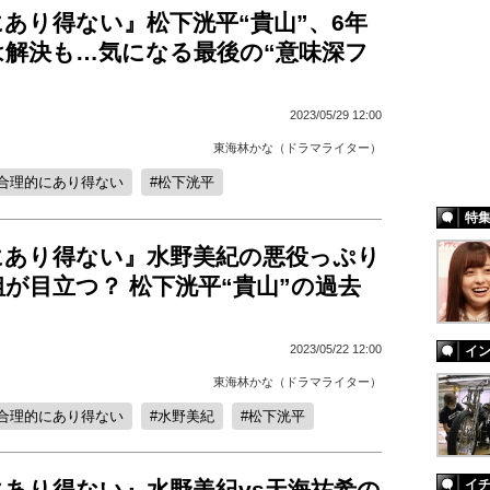
あり得ない』松下洸平“貴山”、6年
は解決も…気になる最後の“意味深フ
2023/05/29 12:00
東海林かな（ドラマライター）
合理的にあり得ない
松下洸平
特
にあり得ない』水野美紀の悪役っぷり
が目立つ？ 松下洸平“貴山”の過去
2023/05/22 12:00
イ
東海林かな（ドラマライター）
合理的にあり得ない
水野美紀
松下洸平
にあり得ない』水野美紀vs天海祐希の
イ