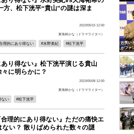
一方、松下洸平“貴山”の謎は深ま
2023/05/15 12:00
東海林かな（ドラマライター）
お笑いト
合理的にあり得ない
水野美紀
松下洸平
がファ
にあり得ない』松下洸平演じる貴山
徐々に明らかに？
2023/05/08 12:00
東海林かな（ドラマライター）
得ない
松下洸平
『合理的にあり得ない』ただの痛快エ
はない？ 散りばめられた数々の謎