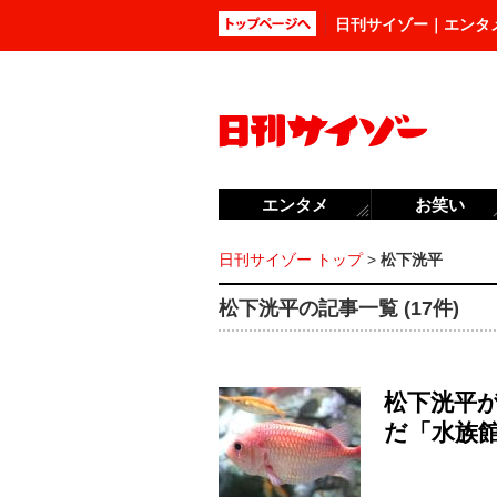
日刊サイゾー｜エンタ
エンタメ
お笑い
日刊サイゾー トップ
>
松下洸平
松下洸平の記事一覧 (17件)
松下洸平が
だ「水族