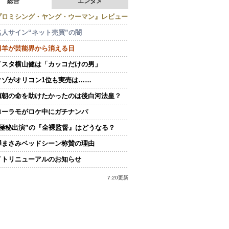
総合
エンタメ
プロミシング・ヤング・ウーマン』レビュー
名人サイン“ネット売買”の闇
田羊が芸能界から消える日
イスタ横山健は「カッコだけの男」
クゾがオリコン1位も実売は……
頼朝の命を助けたかったのは後白河法皇？
ローラモがロケ中にガチナンパ
“極秘出演”の『全裸監督』はどうなる？
澤まさみベッドシーン称賛の理由
イトリニューアルのお知らせ
7:20更新