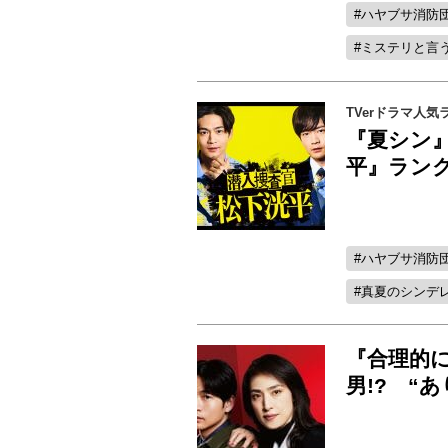
ハヤブサ消防
ミステリと言
TVerドラマ人気
『夏シン』
平』ランク
ハヤブサ消防
真夏のシンデ
『合理的
男!? “