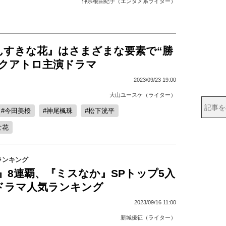
仲宗根由紀子（エンタメ系ライター）
んすきな花』はさまざまな要素で“勝
のクアトロ主演ドラマ
2023/09/23 19:00
大山ユースケ（ライター）
今田美桜
神尾楓珠
松下洸平
な花
ランキング
NT』8連覇、『ミスなか』SPトップ5入
rドラマ人気ランキング
2023/09/16 11:00
新城優征（ライター）