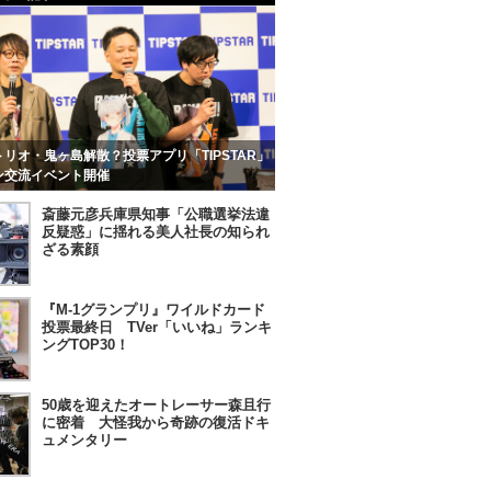
リオ・鬼ヶ島解散？投票アプリ「TIPSTAR」
ン交流イベント開催
斎藤元彦兵庫県知事「公職選挙法違
反疑惑」に揺れる美人社長の知られ
ざる素顔
『M-1グランプリ』ワイルドカード
投票最終日 TVer「いいね」ランキ
ングTOP30！
50歳を迎えたオートレーサー森且行
に密着 大怪我から奇跡の復活ドキ
ュメンタリー