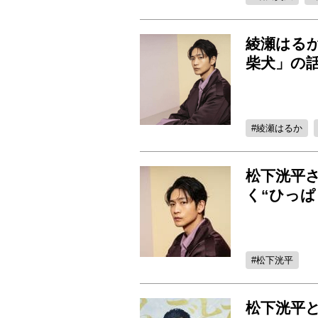
綾瀬はるか
柴犬」の
綾瀬はるか
松下洸平
く“ひっぱ
松下洸平
松下洸平