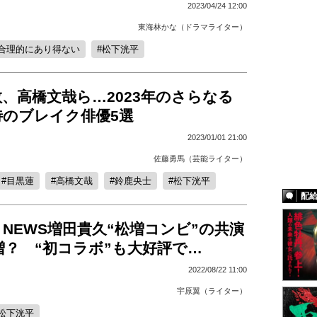
2023/04/24 12:00
東海林かな（ドラマライター）
合理的にあり得ない
松下洸平
、高橋文哉ら…2023年のさらなる
待のブレイク俳優5選
2023/01/01 21:00
佐藤勇馬（芸能ライター）
目黒蓮
高橋文哉
鈴鹿央士
松下洸平
配
NEWS増田貴久“松増コンビ”の共演
増？ “初コラボ”も大好評で…
2022/08/22 11:00
宇原翼（ライター）
松下洸平