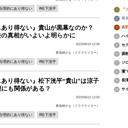
合理的にあり得ない
松下洸平
『
有
にあり得ない』貴山が黒幕なのか？
吉
去の真相がいよいよ明らかに
ハ
2023/06/19 12:00
セ
東海林かな（ドラマライター）
源
合理的にあり得ない
松下洸平
ジ
瀧
あり得ない』松下洸平“貴山”は涼子
長
謎にも関係がある？
サ
2023/06/12 12:00
東海林かな（ドラマライター）
合理的にあり得ない
松下洸平