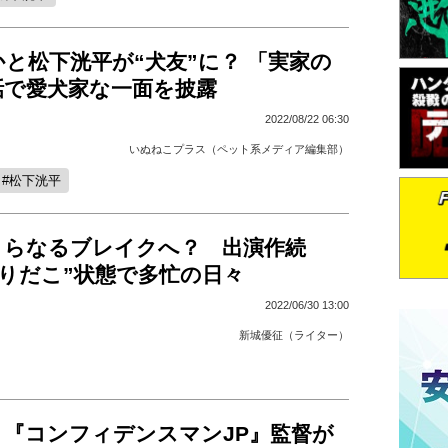
と松下洸平が“犬友”に？ 「実家の
話で愛犬家な一面を披露
2022/08/22 06:30
いぬねこプラス（ペット系メディア編集部）
松下洸平
さらなるブレイクへ？ 出演作続
りだこ”状態で多忙の日々
2022/06/30 13:00
新城優征（ライター）
と『コンフィデンスマンJP』監督が