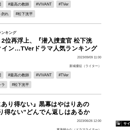
団
最高の教師
VIVANT
TVer
う勿れ
松下洸平
ランキング
2位再浮上、『潜入捜査官 松下洸
イン…TVerドラマ人気ランキング
2023/09/09 11:00
新城優征（ライター）
団
最高の教師
VIVANT
TVer
レラ
松下洸平
にあり得ない』黒幕はやはりあの
あり得ない”どんでん返しはあるか
2023/06/26 12:00
サ
東海林かな（ドラマライター）