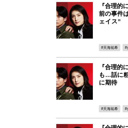
『合理的に
前の事件
ェイス”
天海祐希
『合理的
も…話に粗
に期待
天海祐希
『合理的