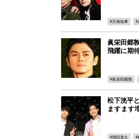
天海祐希
眞栄田郷敦
飛躍に期
眞栄田郷敦
松下洸平と
ますます
増田貴久