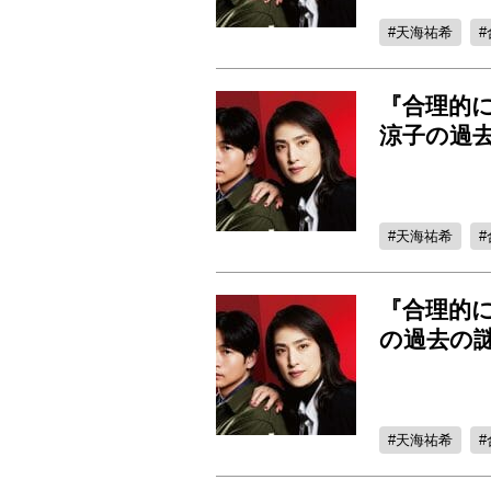
天海祐希
『合理的
涼子の過
天海祐希
『合理的に
の過去の
天海祐希