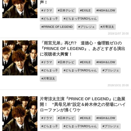
声！
ドラマ
日本テレビ
EXILE
HiGH＆LOW
どらまっ子
どらまっ子TAROちゃん
PRINCE OF LEGEND
プリレジェ
片寄涼太
2018/11/07 20:00
「雨宮兄弟」再び!? 道徳心・倫理観ゼロの
『PRINCE OF LEGEND』、あざとすぎる演出
に視聴者大興奮！
ドラマ
日本テレビ
EXILE
HiGH＆LOW
どらまっ子
どらまっ子TAROちゃん
プリレジェ
片寄涼太
2018/10/31 20:00
片寄涼太主演『PRINCE OF LEGEND』に急展
開！ “異母兄弟”設定＆鈴木伸之の登場にハイ
ローファンが沸くワケ
ドラマ
日本テレビ
EXILE
HiGH＆LOW
どらまっ子
どらまっ子TAROちゃん
プリレジェ