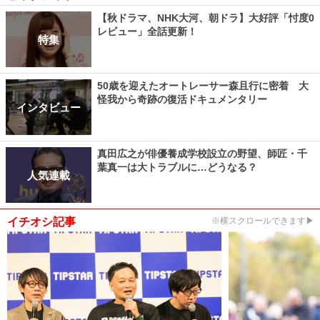
【秋ドラマ、NHK大河、朝ドラ】大好評「忖度0
レビュー」全話更新！
特集
50歳を迎えたオートレーサー森且行に密着 大
怪我から奇跡の復活ドキュメンタリー
インタビュー
真田広之が俳優養成学校設立の野望、師匠・千
葉真一は大トラブルに…どうなる？
人気連載
イチオシ記事
※横スクロールできます▶