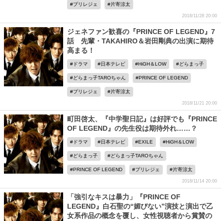
プリレジェ
片寄涼太
2018/11/28 20:00
ジェネファン歓喜の『PRINCE OF LEGEND』7
話 先輩・TAKAHIRO＆岩田剛典の出演に期待
高まる！
ドラマ
日本テレビ
HiGH＆LOW
どらまっ子
どらまっ子TAROちゃん
PRINCE OF LEGEND
プリレジェ
片寄涼太
2018/11/21 20:00
町田啓太、『中学聖日記』は好評でも『PRINCE
OF LEGEND』の先生役は期待外れ……？
ドラマ
日本テレビ
EXILE
HiGH＆LOW
どらまっ子
どらまっ子TAROちゃん
PRINCE OF LEGEND
プリレジェ
片寄涼太
2018/11/14 20:00
「強引なキスは暴力」『PRINCE OF
LEGEND』白石聖の“媚びない”演技と演出で乙
女系作品の概念を覆し、女性視聴者から賞賛の