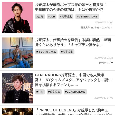
片寄涼太が華流ポップス界の帝王と初共演！
中華圏での今後の成功は、もはや確実か!?
台湾
LDH
片寄涼太
GENERATIONS
2020/06/06 14:00
廣瀬大介（ひろせ・だいすけ）
片寄涼太、仕事始めを報告する姿に騒然「15頭
身くらいありそう」「キャプテン翼かよ」
インスタグラム
片寄涼太
2020/01/08 22:22
日刊サイゾー
GENERATIONS片寄涼太、中国でも人気爆
発！ NYタイムズスクエアをジャックし、誕生
日を祝福するファンも……
中国
片寄涼太
GENERATIONS
2019/09/30 14:00
『PRINCE OF LEGEND』が提示した“胸キュ