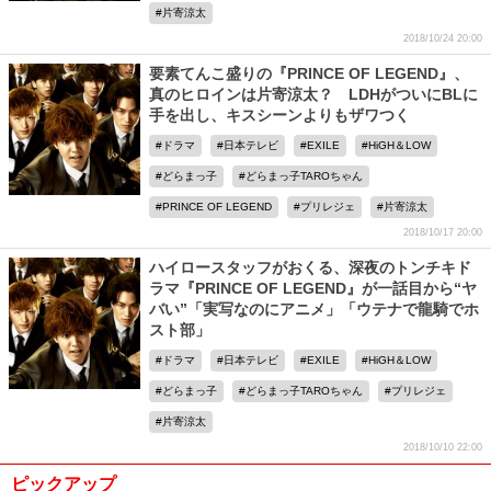
片寄涼太
2018/10/24 20:00
要素てんこ盛りの『PRINCE OF LEGEND』、
真のヒロインは片寄涼太？ LDHがついにBLに
手を出し、キスシーンよりもザワつく
ドラマ
日本テレビ
EXILE
HiGH＆LOW
どらまっ子
どらまっ子TAROちゃん
PRINCE OF LEGEND
プリレジェ
片寄涼太
2018/10/17 20:00
ハイロースタッフがおくる、深夜のトンチキド
ラマ『PRINCE OF LEGEND』が一話目から“ヤ
バい”「実写なのにアニメ」「ウテナで龍騎でホ
スト部」
ドラマ
日本テレビ
EXILE
HiGH＆LOW
どらまっ子
どらまっ子TAROちゃん
プリレジェ
片寄涼太
2018/10/10 22:00
ピックアップ