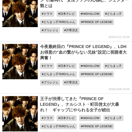
ン”の新時代 女性ファンの心掴む、ジェンダー
観とは
ドラマ
日本テレビ
HiGH＆LOW
どらまっ子
どらまっ子TAROちゃん
PRINCE OF LEGEND
プリレジェ
片寄涼太
2018/12/12 20:00
今夜最終回の『PRINCE OF LEGEND』、LDH
お得意の“血の繋がらない兄妹”設定に視聴者大
興奮！
ドラマ
日本テレビ
HiGH＆LOW
どらまっ子
どらまっ子TAROちゃん
PRINCE OF LEGEND
プリレジェ
片寄涼太
2018/12/05 20:00
王子が渋滞してきた『PRINCE OF
LEGEND』、ナルシスト・町田啓太が大暴
れ！ ギャップにやられる女子が続出
ドラマ
日本テレビ
HiGH＆LOW
どらまっ子
どらまっ子TAROちゃん
PRINCE OF LEGEND