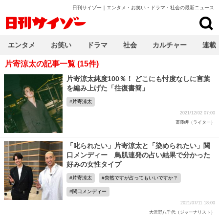
日刊サイゾー｜エンタメ・お笑い・ドラマ・社会の最新ニュース
日刊サイゾー
エンタメ
お笑い
ドラマ
社会
カルチャー
連載
片寄涼太の記事一覧 (15件)
片寄涼太純度100％！ どこにも忖度なしに言葉
を編み上げた「往復書簡」
片寄涼太
2021/12/02 07:00
斎藤岬（ライター）
「叱られたい」片寄涼太と「染められたい」関
口メンディー 鳥肌連発の占い結果で分かった
好みの女性タイプ
片寄涼太
突然ですが占ってもいいですか？
関口メンディー
2021/07/11 18:00
大沢野八千代（ジャーナリスト）