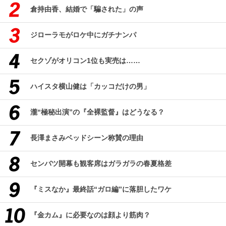
倉持由香、結婚で「騙された」の声
ジローラモがロケ中にガチナンパ
セクゾがオリコン1位も実売は……
ハイスタ横山健は「カッコだけの男」
瀧“極秘出演”の『全裸監督』はどうなる？
長澤まさみベッドシーン称賛の理由
センバツ開幕も観客席はガラガラの春夏格差
『ミスなか』最終話“ガロ編”に落胆したワケ
『金カム』に必要なのは顔より筋肉？