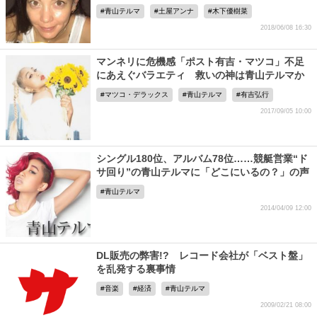
青山テルマ
土屋アンナ
木下優樹菜
2018/06/08 16:30
マンネリに危機感「ポスト有吉・マツコ」不足
にあえぐバラエティ 救いの神は青山テルマか
マツコ・デラックス
青山テルマ
有吉弘行
2017/09/05 10:00
シングル180位、アルバム78位……競艇営業“ド
サ回り”の青山テルマに「どこにいるの？」の声
青山テルマ
2014/04/09 12:00
DL販売の弊害!? レコード会社が「ベスト盤」
を乱発する裏事情
音楽
経済
青山テルマ
2009/02/21 08:00