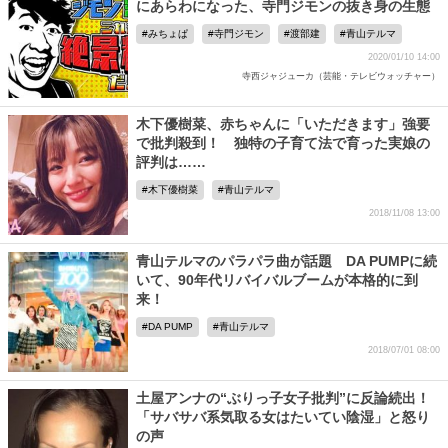
にあらわになった、寺門ジモンの抜き身の生態
みちょぱ
寺門ジモン
渡部建
青山テルマ
2020/01/10 14:00
寺西ジャジューカ（芸能・テレビウォッチャー）
木下優樹菜、赤ちゃんに「いただきます」強要
で批判殺到！ 独特の子育て法で育った実娘の
評判は……
木下優樹菜
青山テルマ
2018/11/08 13:00
青山テルマのパラパラ曲が話題 DA PUMPに続
いて、90年代リバイバルブームが本格的に到
来！
DA PUMP
青山テルマ
2018/07/01 08:00
土屋アンナの“ぶりっ子女子批判”に反論続出！
「サバサバ系気取る女はたいてい陰湿」と怒り
の声