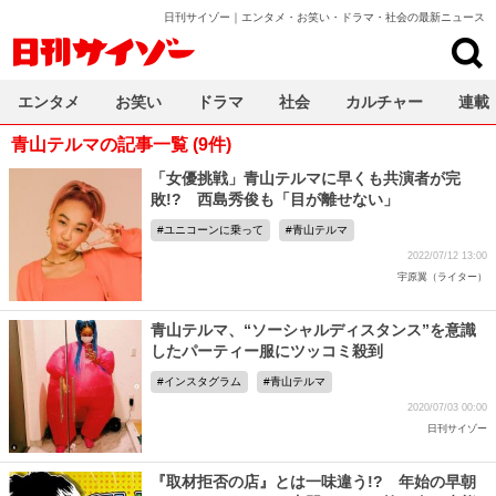
日刊サイゾー｜エンタメ・お笑い・ドラマ・社会の最新ニュース
日刊サイゾー
エンタメ
お笑い
ドラマ
社会
カルチャー
連載
青山テルマの記事一覧 (9件)
「女優挑戦」青山テルマに早くも共演者が完
敗!? 西島秀俊も「目が離せない」
ユニコーンに乗って
青山テルマ
2022/07/12 13:00
宇原翼（ライター）
青山テルマ、“ソーシャルディスタンス”を意識
したパーティー服にツッコミ殺到
インスタグラム
青山テルマ
2020/07/03 00:00
日刊サイゾー
『取材拒否の店』とは一味違う!? 年始の早朝