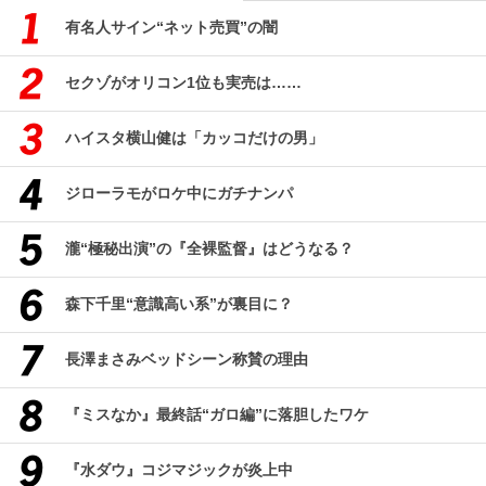
有名人サイン“ネット売買”の闇
セクゾがオリコン1位も実売は……
ハイスタ横山健は「カッコだけの男」
ジローラモがロケ中にガチナンパ
瀧“極秘出演”の『全裸監督』はどうなる？
森下千里“意識高い系”が裏目に？
長澤まさみベッドシーン称賛の理由
『ミスなか』最終話“ガロ編”に落胆したワケ
『水ダウ』コジマジックが炎上中