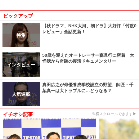
ピックアップ
【秋ドラマ、NHK大河、朝ドラ】大好評「忖度0
レビュー」全話更新！
特集
50歳を迎えたオートレーサー森且行に密着 大
怪我から奇跡の復活ドキュメンタリー
インタビュー
真田広之が俳優養成学校設立の野望、師匠・千
葉真一は大トラブルに…どうなる？
人気連載
イチオシ記事
※横スクロールできます▶