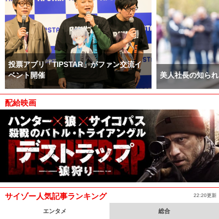
投票アプリ「TIPSTAR」がファン交流イ
ベント開催
美人社長の知られ
配給映画
サイゾー人気記事ランキング
22:20更新
エンタメ
総合