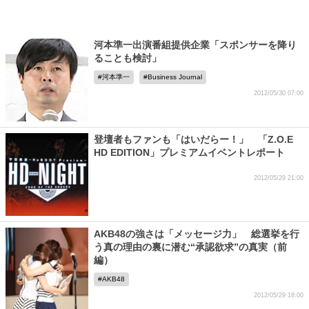
河本準一出演番組提供企業「スポンサーを降り
ることも検討」
河本準一
Business Journal
2012/05/30 07:00
登壇者もファンも「はいだらー！」 「Z.O.E
HD EDITION」プレミアムイベントレポート
2012/05/29 21:00
AKB48の強さは「メッセージ力」 総選挙を行
う真の理由の裏に潜む“承認欲求”の真実（前
編）
AKB48
2012/05/29 18:00