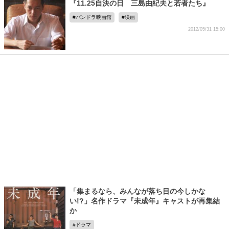
『11.25自決の日 三島由紀夫と若者たち』
パンドラ映画館
映画
2012/05/31 15:00
「集まるなら、みんなが落ち目の今しかな
い!?」名作ドラマ『未成年』キャストが再集結
か
ドラマ