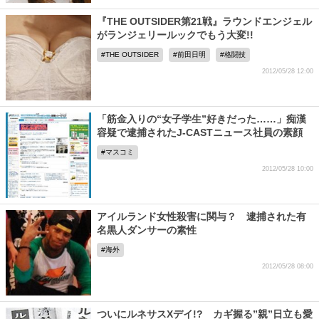
『THE OUTSIDER第21戦』ラウンドエンジェル
がランジェリールックでもう大変!!
THE OUTSIDER
前田日明
格闘技
2012/05/28 12:00
「筋金入りの“女子学生”好きだった……」痴漢
容疑で逮捕されたJ-CASTニュース社員の素顔
マスコミ
2012/05/28 10:00
アイルランド女性殺害に関与？ 逮捕された有
名黒人ダンサーの素性
海外
2012/05/28 08:00
ついにルネサスXデイ!? カギ握る”親”日立も愛