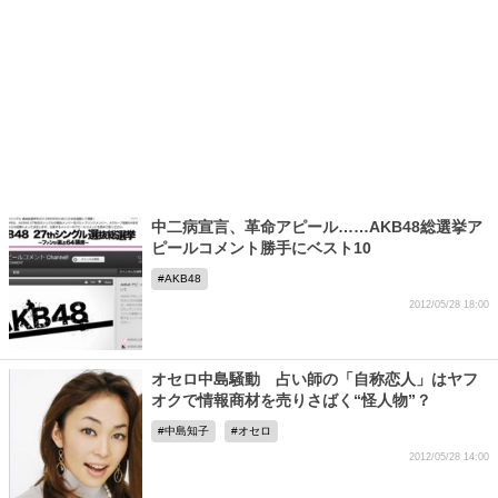
中二病宣言、革命アピール……AKB48総選挙ア
ピールコメント勝手にベスト10
AKB48
2012/05/28 18:00
オセロ中島騒動 占い師の「自称恋人」はヤフ
オクで情報商材を売りさばく“怪人物”？
中島知子
オセロ
2012/05/28 14:00