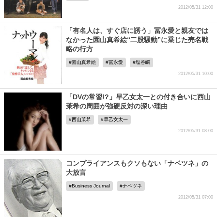
2012/05/31 12:00
「有名人は、すぐ店に誘う」冨永愛と親友では
なかった園山真希絵“二股騒動”に乗じた売名戦
略の行方
園山真希絵
冨永愛
塩谷瞬
2012/05/31 10:00
「DVの常習!?」早乙女太一との付き合いに西山
茉希の周囲が強硬反対の深い理由
西山茉希
早乙女太一
2012/05/31 08:00
コンプライアンスもクソもない「ナベツネ」の
大放言
Business Journal
ナベツネ
2012/05/31 07:00