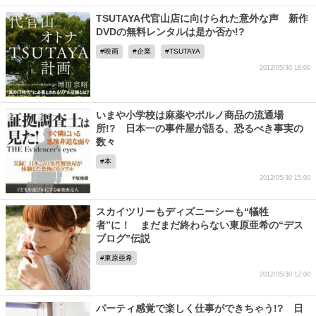
TSUTAYA代官山店に向けられた意外な声 新作
DVDの無料レンタルは是か否か!?
映画
企業
TSUTAYA
2012/05/30 18:00
いまや小学校は麻薬やポルノ商品の流通場
所!? 日本一の事件屋が語る、恐るべき事実の
数々
本
2012/05/30 15:00
スカイツリーもディズニーシーも“犠牲
者”に！ まだまだ終わらない東原亜希の“デス
ブログ”伝説
東原亜希
2012/05/30 12:00
パーティ感覚で楽しく仕事ができちゃう!? 日