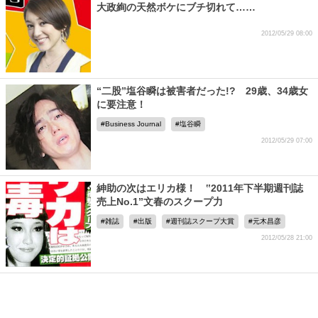
大政絢の天然ボケにブチ切れて……
2012/05/29 08:00
“二股”塩谷瞬は被害者だった!? 29歳、34歳女
に要注意！
Business Journal
塩谷瞬
2012/05/29 07:00
紳助の次はエリカ様！ ‟2011年下半期週刊誌
売上No.1”文春のスクープ力
雑誌
出版
週刊誌スクープ大賞
元木昌彦
2012/05/28 21:00