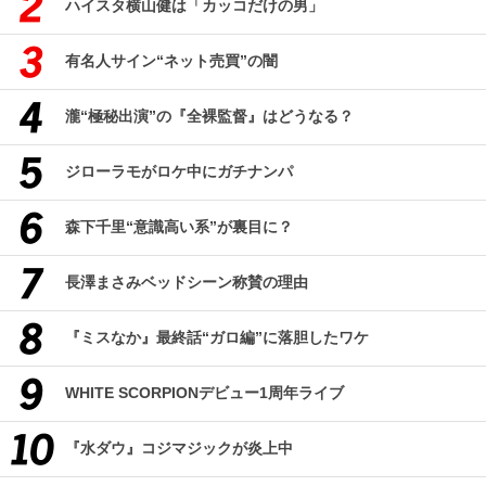
ハイスタ横山健は「カッコだけの男」
有名人サイン“ネット売買”の闇
瀧“極秘出演”の『全裸監督』はどうなる？
ジローラモがロケ中にガチナンパ
森下千里“意識高い系”が裏目に？
長澤まさみベッドシーン称賛の理由
『ミスなか』最終話“ガロ編”に落胆したワケ
WHITE SCORPIONデビュー1周年ライブ
『水ダウ』コジマジックが炎上中