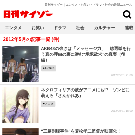
日刊サイゾー｜エンタメ・お笑い・ドラマ・社会の最新ニュース
日刊サイゾー
エンタメ
お笑い
ドラマ
社会
カルチャー
連載
2012年5月の記事一覧 (件)
AKB48の強さは「メッセージ力」 総選挙を行
う真の理由の裏に潜む“承認欲求”の真実（後
編）
AKB48
2012/05/31 21:00
ネクロフィリアの波がアニメにも!? ゾンビに
萌えろ『さんかれあ』
アニメ
2012/05/31 18:00
“三島割腹事件”を若松孝二監督が映画化！