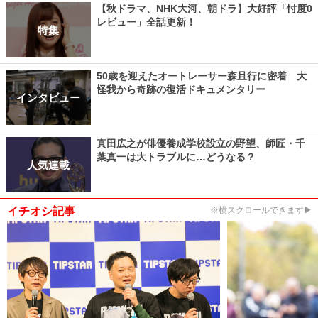
【秋ドラマ、NHK大河、朝ドラ】大好評「忖度0
レビュー」全話更新！
特集
50歳を迎えたオートレーサー森且行に密着 大
怪我から奇跡の復活ドキュメンタリー
インタビュー
真田広之が俳優養成学校設立の野望、師匠・千
葉真一は大トラブルに…どうなる？
人気連載
イチオシ記事
※横スクロールできます▶