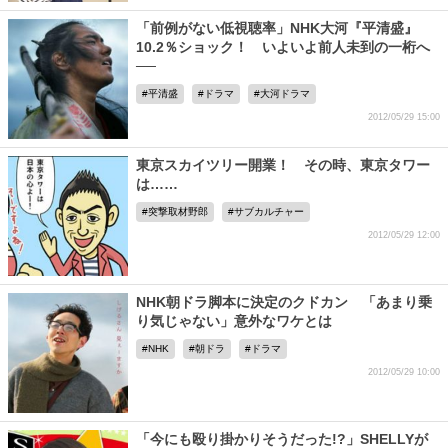
「前例がない低視聴率」NHK大河『平清盛』
10.2％ショック！ いよいよ前人未到の一桁へ
──
平清盛
ドラマ
大河ドラマ
2012/05/29 15:00
東京スカイツリー開業！ その時、東京タワー
は……
突撃取材野郎
サブカルチャー
2012/05/29 12:00
NHK朝ドラ脚本に決定のクドカン 「あまり乗
り気じゃない」意外なワケとは
NHK
朝ドラ
ドラマ
2012/05/29 10:00
「今にも殴り掛かりそうだった!?」SHELLYが