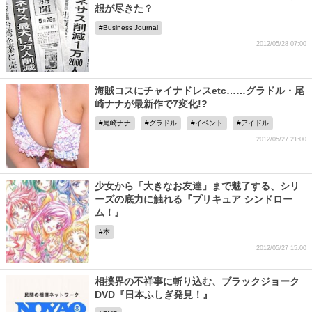
想が尽きた？
Business Journal
2012/05/28 07:00
海賊コスにチャイナドレスetc……グラドル・尾
崎ナナが最新作で7変化!?
尾崎ナナ
グラドル
イベント
アイドル
2012/05/27 21:00
少女から「大きなお友達」まで魅了する、シリ
ーズの底力に触れる『プリキュア シンドロー
ム！』
本
2012/05/27 15:00
相撲界の不祥事に斬り込む、ブラックジョーク
DVD『日本ふしぎ発見！』