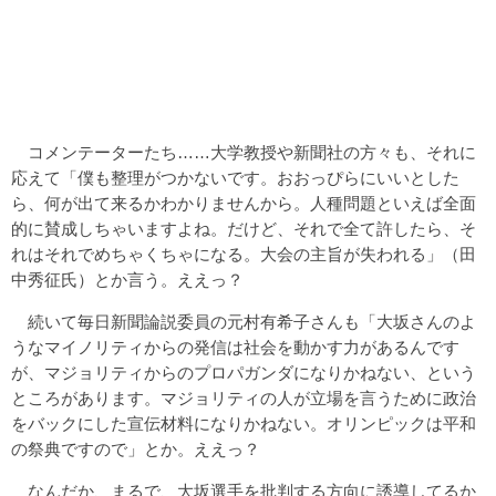
コメンテーターたち……大学教授や新聞社の方々も、それに
応えて「僕も整理がつかないです。おおっぴらにいいとした
ら、何が出て来るかわかりませんから。人種問題といえば全面
的に賛成しちゃいますよね。だけど、それで全て許したら、そ
れはそれでめちゃくちゃになる。大会の主旨が失われる」（田
中秀征氏）とか言う。ええっ？
続いて毎日新聞論説委員の元村有希子さんも「大坂さんのよ
うなマイノリティからの発信は社会を動かす力があるんです
が、マジョリティからのプロパガンダになりかねない、という
ところがあります。マジョリティの人が立場を言うために政治
をバックにした宣伝材料になりかねない。オリンピックは平和
の祭典ですので」とか。ええっ？
なんだか、まるで、大坂選手を批判する方向に誘導してるか