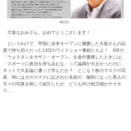
関口宏。
大坂なおみさん、おめでとうございます！
というわけで、早朝に全米オープンに優勝した大坂さんの話
題で持ち切りだった13日のワイドショー番組たちよ！ 8月の
「ウェスタン＆サザン・オープン」を途中棄権したときには、
「スポーツに政治を持ち込むな」って論調が大きかったのに、
ネットで大反論に遭って学んだか？ どこも７枚のマスクの写
真、時にはそのマスクに記された名前の、犠牲になった黒人の
方々の写真を映して紹介したが、どうも付け焼刃感がチラホ
ラ。