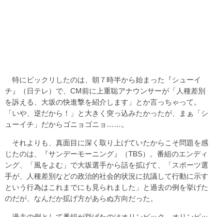
特にビックリしたのは、朝７時半から始まった『シューイ
チ』（日テレ）で、CM前に上重聡アナウンサーが「人種差別
を訴える、大坂の快進撃を紹介します」とか言っちゃって。
「いや、逆だから！」と大きく突っ込みたかったが、まぁ「シ
ューイチ」だからゴニョゴニョ……。
それよりも、真面目に深く取り上げていたからこそ問題を感
じたのは、『サンデーモーニング』（TBS）。番組のエンディ
ング、「風をよむ」で大坂選手から話を拡げて、「スポーツ選
手が、人種差別などの政治的社会的状況に抗議して行動に示す
という行為はこれまでにも見られました」と過去の例を挙げた
のだが、なんだか拡げ方があらぬ方向だった。
過去の例として番組が挙げたのはオリンピック。オリンピッ