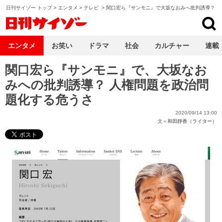
日刊サイゾー トップ
>
エンタメ
>
テレビ
>
関口宏ら『サンモニ』で大坂なおみへ批判誘導？
日刊サイゾー
エンタメ
お笑い
ドラマ
社会
カルチャー
連載
関口宏ら『サンモニ』で、大坂なお
みへの批判誘導？ 人権問題を政治問
題化する危うさ
2020/09/14 13:00
文＝
和田靜香（ライター）