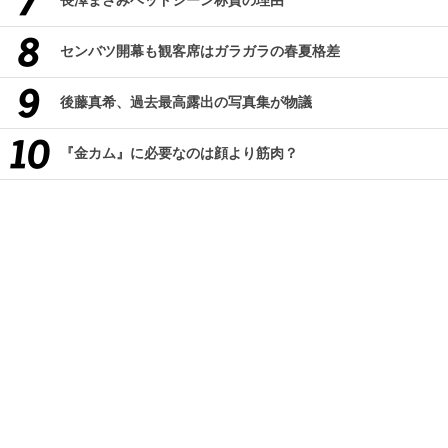
長澤まさみベッドシーン称賛の理由
センバツ開幕も観客席はガラガラの春夏格差
後藤真希、過去最高露出の写真集が物議
『金カム』に必要なのは顔より筋肉？