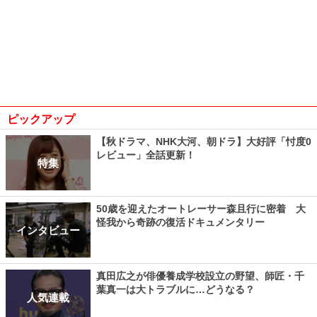
ピックアップ
【秋ドラマ、NHK大河、朝ドラ】大好評「忖度0
レビュー」全話更新！
特集
50歳を迎えたオートレーサー森且行に密着 大
怪我から奇跡の復活ドキュメンタリー
インタビュー
真田広之が俳優養成学校設立の野望、師匠・千
葉真一は大トラブルに…どうなる？
人気連載