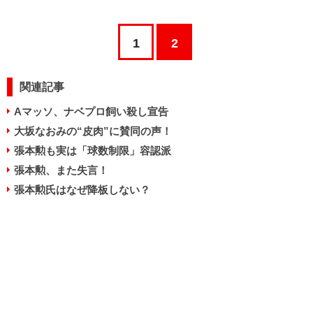
1
2
関連記事
Aマッソ、ナベプロ飼い殺し宣告
大坂なおみの“皮肉”に賛同の声！
張本勲も実は「球数制限」容認派
張本勲、また失言！
張本勲氏はなぜ降板しない？