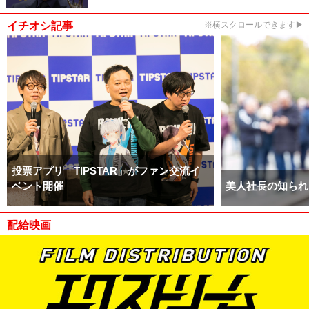
イチオシ記事
※横スクロールできます▶
投票アプリ「TIPSTAR」がファン交流イ
ベント開催
美人社長の知られ
配給映画