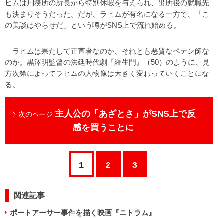
ヒムは刑務所の所長から特別休暇を与えられ、出所後の就職先
も決まりそうだった。だが、ラヒムが有名になる一方で、「こ
の美談はやらせだ」という噂がSNS上で流れ始める。
ラヒムは果たして正直者なのか、それとも悪質なペテン師な
のか。黒澤明監督の法廷時代劇『羅生門』（50）のように、見
方次第によってラヒムの人物像は大きく変わっていくことにな
る。
主人公の「あざとさ」がSNS上で反
次のページ
感を買うことに
1
2
3
関連記事
ポートアーサー事件を描く映画『ニトラム』