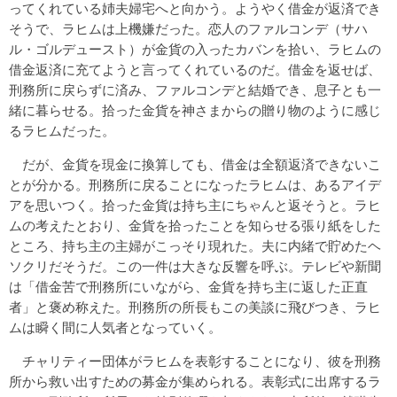
ってくれている姉夫婦宅へと向かう。ようやく借金が返済でき
そうで、ラヒムは上機嫌だった。恋人のファルコンデ（サハ
ル・ゴルデュースト）が金貨の入ったカバンを拾い、ラヒムの
借金返済に充てようと言ってくれているのだ。借金を返せば、
刑務所に戻らずに済み、ファルコンデと結婚でき、息子とも一
緒に暮らせる。拾った金貨を神さまからの贈り物のように感じ
るラヒムだった。
だが、金貨を現金に換算しても、借金は全額返済できないこ
とが分かる。刑務所に戻ることになったラヒムは、あるアイデ
アを思いつく。拾った金貨は持ち主にちゃんと返そうと。ラヒ
ムの考えたとおり、金貨を拾ったことを知らせる張り紙をした
ところ、持ち主の主婦がこっそり現れた。夫に内緒で貯めたヘ
ソクリだそうだ。この一件は大きな反響を呼ぶ。テレビや新聞
は「借金苦で刑務所にいながら、金貨を持ち主に返した正直
者」と褒め称えた。刑務所の所長もこの美談に飛びつき、ラヒ
ムは瞬く間に人気者となっていく。
チャリティー団体がラヒムを表彰することになり、彼を刑務
所から救い出すための募金が集められる。表彰式に出席するラ