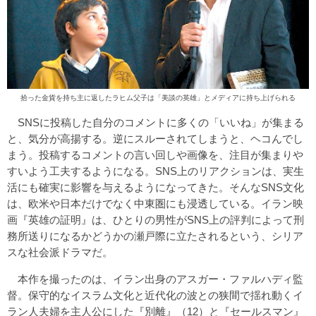
拾った金貨を持ち主に返したラヒム父子は「美談の英雄」とメディアに持ち上げられる
SNSに投稿した自分のコメントに多くの「いいね」が集まる
と、気分が高揚する。逆にスルーされてしまうと、ヘコんでし
まう。投稿するコメントの言い回しや画像を、注目が集まりや
すいよう工夫するようになる。SNS上のリアクションは、実生
活にも確実に影響を与えるようになってきた。そんなSNS文化
は、欧米や日本だけでなく中東圏にも浸透している。イラン映
画『英雄の証明』は、ひとりの男性がSNS上の評判によって刑
務所送りになるかどうかの瀬戸際に立たされるという、シリア
スな社会派ドラマだ。
本作を撮ったのは、イラン出身のアスガー・ファルハディ監
督。保守的なイスラム文化と近代化の波との狭間で揺れ動くイ
ラン人夫婦を主人公にした『別離』（12）と『セールスマン』