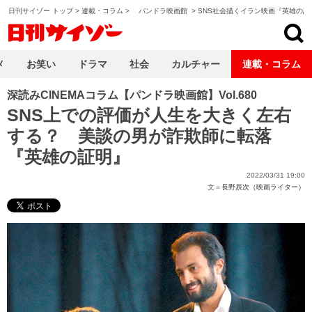
日刊サイゾー トップ
>
連載・コラム
>
パンドラ映画館
>
SNS社会描くイラン映画『英雄の証
日刊サイゾー
メ
お笑い
ドラマ
社会
カルチャー
連載・コラム
深読みCINEMAコラム【パンドラ映画館】Vol.680
SNS上での評価が人生を大きく左右
する？ 美談の男が詐欺師に転落
『英雄の証明』
2022/03/31 19:00
文＝
長野辰次（映画ライター）