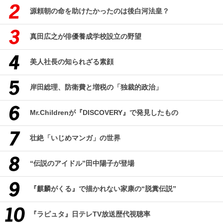
源頼朝の命を助けたかったのは後白河法皇？
真田広之が俳優養成学校設立の野望
美人社長の知られざる素顔
岸田総理、防衛費と増税の「独裁的政治」
Mr.Childrenが『DISCOVERY』で発見したもの
壮絶「いじめマンガ」の世界
“伝説のアイドル”田中陽子が登場
『麒麟がくる』で描かれない家康の“脱糞伝説”
『ラピュタ』日テレTV放送歴代視聴率