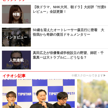
【秋ドラマ、NHK大河、朝ドラ】大好評「忖度0
レビュー」全話更新！
特集
50歳を迎えたオートレーサー森且行に密着 大
怪我から奇跡の復活ドキュメンタリー
インタビュー
真田広之が俳優養成学校設立の野望、師匠・千
葉真一は大トラブルに…どうなる？
人気連載
イチオシ記事
※横スクロールできます▶