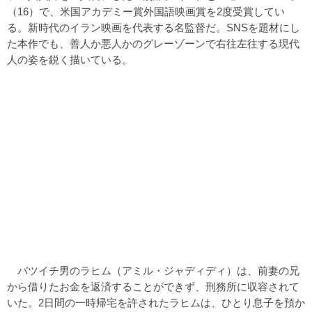
（16）で、米国アカデミー賞外国語映画賞を2度受賞してい
る。新時代のイラン映画を代表する名監督だ。SNSを題材にし
た本作でも、善人か悪人かのグレーゾーンで右往左往する現代
人の姿を鋭く描いている。
バツイチ男のラヒム（アミル・ジャディディ）は、前妻の兄
から借りたお金を返済することができず、刑務所に収容されて
いた。2日間の一時帰宅を許されたラヒムは、ひとり息子を預か