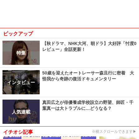
ピックアップ
【秋ドラマ、NHK大河、朝ドラ】大好評「忖度0
レビュー」全話更新！
特集
50歳を迎えたオートレーサー森且行に密着 大
怪我から奇跡の復活ドキュメンタリー
インタビュー
真田広之が俳優養成学校設立の野望、師匠・千
葉真一は大トラブルに…どうなる？
人気連載
イチオシ記事
※横スクロールできます▶