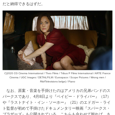
だと納得できるはずだ。
C)2020 CG Cinema International / Theo Films / Tribus P Films International / ARTE France
Cinema / UGC Images / DETAiLFILM / Eurospace / Scope Pictures / Wrong men /
RtbfTelevisions belge) / Piano
なお、原案・音楽を手掛けたのはアメリカの兄弟バンドのス
パークスであり、4月8日より『ベイビー・ドライバー』（17）
や『
ラストナイト・イン・ソーホー
』（21）のエドガー・ライ
ト監督が初めて手掛けたドキュメンタリー映画『
スパークス・
ブラザーズ
』も公開されている。こちらも合わせて観れば、さ