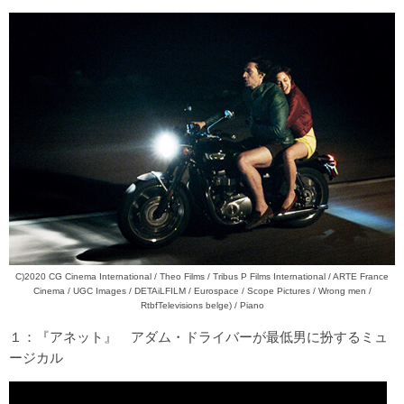
C)2020 CG Cinema International / Theo Films / Tribus P Films International / ARTE France
Cinema / UGC Images / DETAiLFILM / Eurospace / Scope Pictures / Wrong men /
RtbfTelevisions belge) / Piano
１：『
アネット
』 アダム・ドライバーが最低男に扮するミュ
ージカル