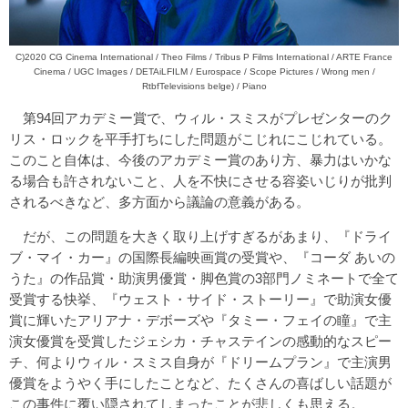
C)2020 CG Cinema International / Theo Films / Tribus P Films International / ARTE France
Cinema / UGC Images / DETAiLFILM / Eurospace / Scope Pictures / Wrong men /
RtbfTelevisions belge) / Piano
第94回アカデミー賞で、ウィル・スミスがプレゼンターのク
リス・ロックを平手打ちにした問題がこじれにこじれている。
このこと自体は、今後のアカデミー賞のあり方、暴力はいかな
る場合も許されないこと、人を不快にさせる容姿いじりが批判
されるべきなど、多方面から議論の意義がある。
だが、この問題を大きく取り上げすぎるがあまり、『
ドライ
ブ・マイ・カー
』の国際長編映画賞の受賞や、『コーダ あいの
うた』の作品賞・助演男優賞・脚色賞の3部門ノミネートで全て
受賞する快挙、『
ウェスト・サイド・ストーリー
』で助演女優
賞に輝いたアリアナ・デボーズや『タミー・フェイの瞳』で主
演女優賞を受賞したジェシカ・チャステインの感動的なスピー
チ、何よりウィル・スミス自身が『ドリームプラン』で主演男
優賞をようやく手にしたことなど、たくさんの喜ばしい話題が
この事件に覆い隠されてしまったことが悲しくも思える。