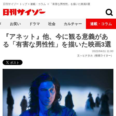
日刊サイゾー トップ
>
連載・コラム
>
「有害な男性性」を描いた映画3選
日刊サイゾー
メ
お笑い
ドラマ
社会
カルチャー
連載・コラム
『アネット』他、今に観る意義があ
る「有害な男性性」を描いた映画3選
2022/04/11 11:00
文＝
ヒナタカ（映画ライター）