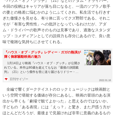
『ハウス・オブ・グッチ』（21）などのアダム・ドライバー。
今回の役柄はキャリアが落ち目になると、一流のソプラノ歌手
の妻との格差に悩むかのようにふてくされ、私生活でも行きす
ぎた傲慢さを見せる、有り体に言ってクズ野郎である。それこ
そが「有害な男性性」への批評となっているわけだが、アダ
ム・ドライバーの歌声そのものは見事であり、過激なスタンダ
ップ・コメディアンとしての説得力も存分にあるので、良い意
味で複雑な気持ちにさせてくれる。
『ハウス・オブ・グッチ』レディー・ガガの熱演が
輝く御家騒動映画の魅力
1月14日より映画『ハウス・オブ・グッチ』が公開さ
れている。本作は80歳を超えてもなお『最後の決闘裁
判』（21）という傑作を世に送り届けるリドリー・ス
コット監督の最新...
日刊サイゾー
2022.01.16
全編で響くダークテイストのロックミュージックは映画館と
いう空間で堪能する価値が存分にあるし、映画の冒頭のある演
出から早くも「劇場で観てよかった」と思えるのではないか。
子どもの「ある表現」には「えっ？」と驚き、また戸惑う方が
ほとんどだろうが、最後まで見届ければ非常に意義のあるもの