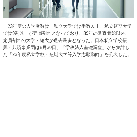
23年度の入学者数は、私立大学では半数以上、私立短期大学
では9割以上が定員割れとなっており、89年の調査開始以来、
定員割れの大学・短大が過去最多となった。日本私立学校振
興・共済事業団は8月30日、「学校法人基礎調査」から集計し
た「23年度私立学校・短期大学等入学志願動向」を公表した。