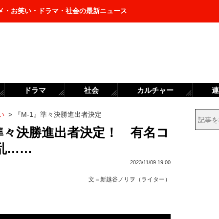
メ・お笑い・ドラマ・社会の最新ニュース
ドラマ
社会
カルチャー
連
い
>
『M-1』準々決勝進出者決定
準々決勝進出者決定！ 有名コ
乱……
2023/11/09 19:00
文＝
新越谷ノリヲ（ライター）