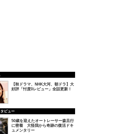
集
【秋ドラマ、NHK大河、朝ドラ】大
好評「忖度0レビュー」全話更新！
ンタビュー
50歳を迎えたオートレーサー森且行
に密着 大怪我から奇跡の復活ドキ
ュメンタリー