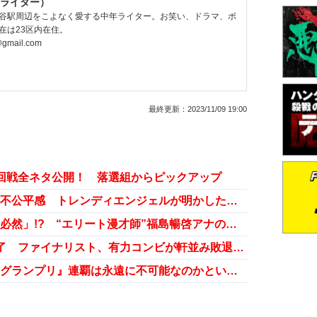
ライター）
谷駅周辺をこよなく愛する中年ライター。お笑い、ドラマ、ボ
在は23区内在住。
@gmail.com
最終更新：
2023/11/09 19:00
3回戦全ネタ公開！ 落選組からピックアップ
『M-1』敗者復活戦“ネット投票”の不公平感 トレンディエンジェルが明かした裏側
局アナの『M-1』準々決勝進出は「必然」!? “エリート漫才師”福島暢啓アナの経歴
『M-1グランプリ』関西3回戦が終了 ファイナリスト、有力コンビが軒並み敗退の衝撃
ウエストランドも不出場……『M-1グランプリ』連覇は永遠に不可能なのかという問い