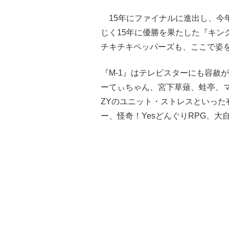
15年にファイナルに進出し、今
じく15年に優勝を果たした『キン
チキチキペッパーズも、ここで姿
『M-1』はテレビスターにも容赦
ーてぃちゃん、宮下草薙、蛙亭、
ZYのユニット・ストレスといっ
ー、怪奇！YesどんぐりRPG、