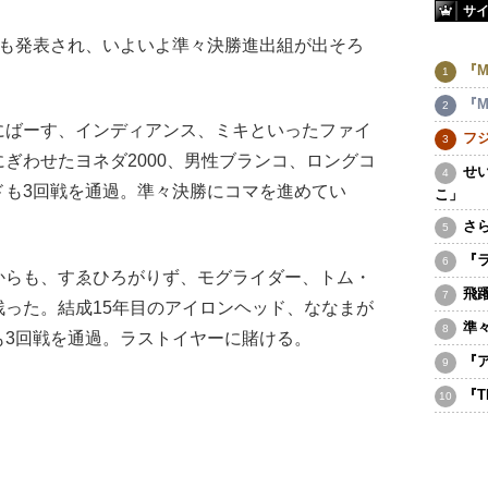
サ
も発表され、いよいよ準々決勝進出組が出そろ
『M
『M
ばーす、インディアンス、ミキといったファイ
フ
ぎわせたヨネダ2000、男性ブランコ、ロングコ
せ
ドも3回戦を通過。準々決勝にコマを進めてい
こ」
さ
『
らも、すゑひろがりず、モグライダー、トム・
飛
った。結成15年目のアイロンヘッド、ななまが
準
も3回戦を通過。ラストイヤーに賭ける。
『
『