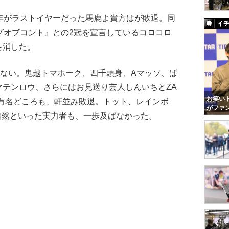
年がラストイヤーだった馬鹿よ貴方はが敗退。同
イ
グオブコント』との2冠を宣言しているコロコロ
を消した。
がない。鬼越トマホーク、四千頭身、Aマッソ、ぱ
マテンロウ、さらにはお見送り芸人しんいちとZA
お笑いト
た有名どころも、軒並み敗退。トット、レインボ
がファ
大自然といった実力者も、一歩及ばなかった。