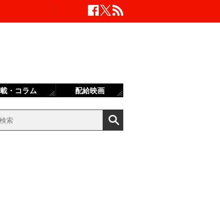
載・コラム
配給映画