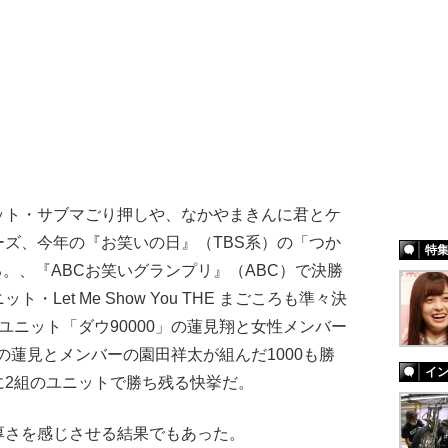
ト・サブマごり押しや、なかやまきんに君とケ
ズ、今年の『お笑いの日』（TBS系）の「つか
特
る。、『ABCお笑いグランプリ』（ABC）で決勝
Let Me Show You THE まごころも準々決
ユニット「ダウ90000」の蓮見翔と女性メンバー
その蓮見とメンバーの園田祥太が組んだ1000も勝
イ
に2組のユニットで勝ち残る快挙だ。
さを感じさせる結果でもあった。