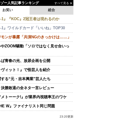
イゾー人気記事ランキング
すべて見る
お笑い
総合
-1』『KOC』2冠王者は現れるのか
-1』ワイルドカード「いいね」TOP30
ジモンが暴露「共演NGのきっかけは……」
いやZOOM騒動「ソロではなく見せ合いっ
らば青春の光、放尿企画を公開
ラヴィット！』で怪芸人を紹介
躍する“元・吉本興業”芸人たち
々決勝敗退の全ネタ一言レビュー
アメトーーク!』が業界内視聴率王のワケ
THE W』ファイナリスト同じ問題
23:20更新