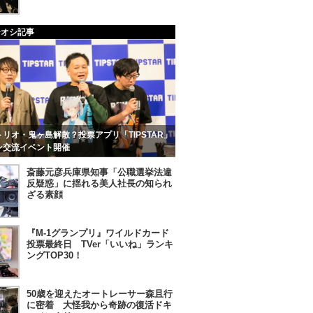
チオシ記事
リオ・鬼ヶ島解散？投票アプリ「TIPSTAR」
ン交流イベント開催
斎藤元彦兵庫県知事「公職選挙法違
反疑惑」に揺れる美人社長の知られ
ざる素顔
『M-1グランプリ』ワイルドカード
投票最終日 TVer「いいね」ランキ
ングTOP30！
50歳を迎えたオートレーサー森且行
に密着 大怪我から奇跡の復活ドキ