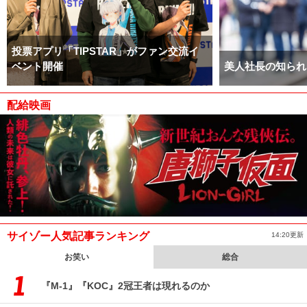
投票アプリ「TIPSTAR」がファン交流イ
ベント開催
美人社長の知られ
配給映画
サイゾー人気記事ランキング
14:20更新
お笑い
総合
『M-1』『KOC』2冠王者は現れるのか