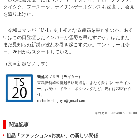
ダイタク、フースーヤ、ナイチンゲールダンスも登壇し、会見
を盛り上げた。
令和ロマンが『M-1』史上初となる連覇を果たすのか。ある
いはこの日登壇したメンバーが雪辱を果たすのか。はたまた、
まだ見知らぬ新鋭が波乱を巻き起こすのか。エントリーは今
日、26日からスタートしている。
（文＝新越谷ノリヲ）
新越谷ノリヲ（ライター）
東武伊勢崎線新越谷駅周辺をこよなく愛する中年ライタ
ー。お笑い、ドラマ、ボクシングなど。現在は23区内在
住。
n.shinkoshigaya@gmail.com
最終更新：
2024/06/26 16:00
関連記事
粗品「ファッション×お笑い」の新しい関係