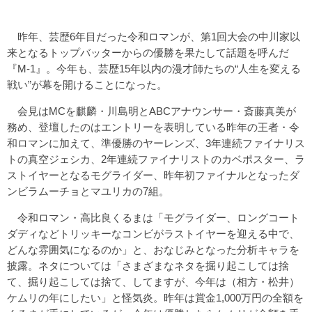
昨年、芸歴6年目だった令和ロマンが、第1回大会の中川家以
来となるトップバッターからの優勝を果たして話題を呼んだ
『M-1』。今年も、芸歴15年以内の漫才師たちの“人生を変える
戦い”が幕を開けることになった。
会見はMCを麒麟・川島明とABCアナウンサー・斎藤真美が
務め、登壇したのはエントリーを表明している昨年の王者・令
和ロマンに加えて、準優勝のヤーレンズ、3年連続ファイナリス
トの真空ジェシカ、2年連続ファイナリストのカベポスター、ラ
ストイヤーとなるモグライダー、昨年初ファイナルとなったダ
ンビラムーチョとマユリカの7組。
令和ロマン・高比良くるまは「モグライダー、ロングコート
ダディなどトリッキーなコンビがラストイヤーを迎える中で、
どんな雰囲気になるのか」と、おなじみとなった分析キャラを
披露。ネタについては「さまざまなネタを掘り起こしては捨
て、掘り起こしては捨て、してますが、今年は（相方・松井）
ケムリの年にしたい」と怪気炎。昨年は賞金1,000万円の全額を