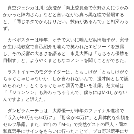
真空ジェシカは川北茂澄が「向上委員会で永野さんにつかみ
かかった陣内さん」などと言いながら真っ黒な瞳で登場する
と、「同じネタでがんばりたい。技術があるんで」と相変わら
ず。
カベポスターは昨年、オチで大いに噛んだ浜田順平が、実母
が生け花教室で自己紹介を噛んで笑われたエピソードを披露
し、その反響の大きさを語ると、永見大吾は「もちろん優勝を
目指す」と、ようやくまともなコメントを聞くことができた。
ラストイヤーのモグライダーは、ともしげが「ともしげがぐ
ちゃぐちゃじゃないか、しか言われないんで、漫才師として認
められたい」とぐちゃぐちゃな滑舌で思いを吐露。芝大輔は
「『ジョンソン』も終わっちゃうんで、僕らにはM-1しかない
んですよ」と訴えた。
ダンビラムーチョは、大原優一が昨年のファイナル進出で
「収入が40万から60万に」「貯金が30万に」と具体的な金額を
セルフ暴露。また、昨年の『M-1』で突然ゲストの巨人・岡本
和真選手にサインをもらいに行ったことで、プロ野球選手にサ