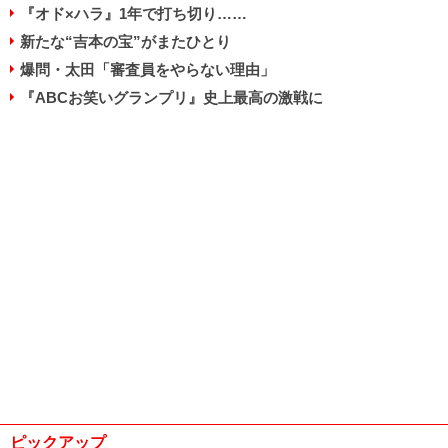
『オド×ハラ』1年で打ち切り……
新たな“吉本の宝”がまたひとり
爆問・太田「審査員をやらない理由」
『ABCお笑いグランプリ』史上最高の激戦に
ピックアップ