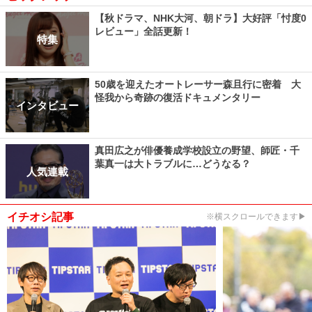
【秋ドラマ、NHK大河、朝ドラ】大好評「忖度0
レビュー」全話更新！
特集
50歳を迎えたオートレーサー森且行に密着 大
怪我から奇跡の復活ドキュメンタリー
インタビュー
真田広之が俳優養成学校設立の野望、師匠・千
葉真一は大トラブルに…どうなる？
人気連載
イチオシ記事
※横スクロールできます▶