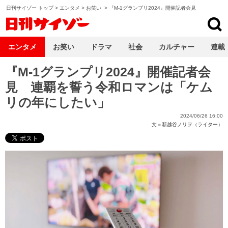
日刊サイゾー トップ
>
エンタメ
>
お笑い
>
『M-1グランプリ2024』開催記者会見
日刊サイゾー
エンタメ
お笑い
ドラマ
社会
カルチャー
連載
『M-1グランプリ2024』開催記者会
見 連覇を誓う令和ロマンは「ケム
リの年にしたい」
2024/06/26 16:00
文＝
新越谷ノリヲ（ライター）