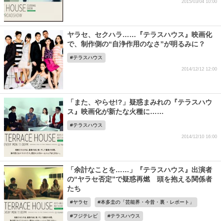
2015/03/04 10:00
ヤラセ、セクハラ……『テラスハウス』映画化
で、制作側の“自浄作用のなさ”が明るみに？
テラスハウス
2014/12/12 12:00
「また、やらせ!?」疑惑まみれの『テラスハウ
ス』映画化が新たな火種に……
テラスハウス
2014/12/10 16:00
「余計なことを……」『テラスハウス』出演者
の“ヤラセ否定”で疑惑再燃 頭を抱える関係者
たち
ヤラセ
本多圭の「芸能界・今昔・裏・レポート」
フジテレビ
テラスハウス