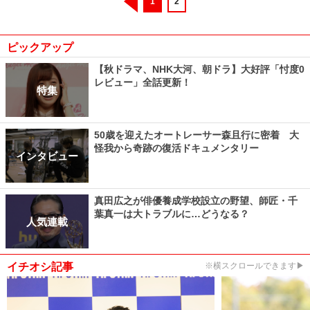
1
2
ピックアップ
【秋ドラマ、NHK大河、朝ドラ】大好評「忖度0
レビュー」全話更新！
特集
50歳を迎えたオートレーサー森且行に密着 大
怪我から奇跡の復活ドキュメンタリー
インタビュー
真田広之が俳優養成学校設立の野望、師匠・千
葉真一は大トラブルに…どうなる？
人気連載
イチオシ記事
※横スクロールできます▶