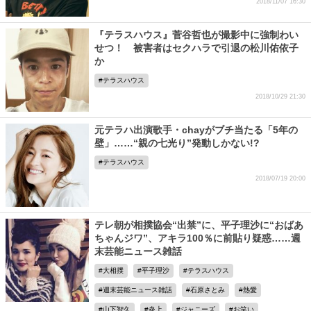
2018/11/07 16:30
『テラスハウス』菅谷哲也が撮影中に強制わい
せつ！ 被害者はセクハラで引退の松川佑依子
か
テラスハウス
2018/10/29 21:30
元テラハ出演歌手・chayがブチ当たる「5年の
壁」……“親の七光り”発動しかない!?
テラスハウス
2018/07/19 20:00
テレ朝が相撲協会“出禁”に、平子理沙に“おばあ
ちゃんジワ”、アキラ100％に前貼り疑惑……週
末芸能ニュース雑話
大相撲
平子理沙
テラスハウス
週末芸能ニュース雑話
石原さとみ
熱愛
山下智久
炎上
ジャニーズ
お笑い