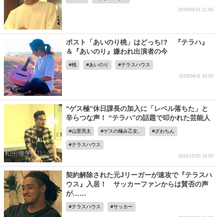
2019/05/14 21:00
ポスト「あいのり桃」はどっち!? 『テラハ』
＆『あいのり』嫌われ出演者の今
桃
あいのり
テラスハウス
2019/04/11 18:00
“ゲス極”休日課長の加入に「レベル落ちた」と
辛らつな声！ “テラハ”の話題で叩かれた芸能人
山里亮太
ゲスの極み乙女。
ざわちん
テラスハウス
2018/12/30 18:00
契約解除された元Jリーガーが速攻で『テラスハ
ウス』入居！ サッカーファンからは賛否の声
が……
テラスハウス
サッカー