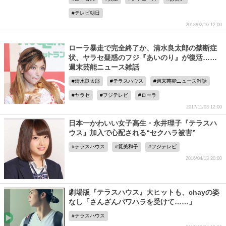
テレビ朝日
2018/02/10 12:00
ローラ暴走で完全終了か、清水良太郎の禁断症
状、ヤラセ疑惑のフジ『あいのり』が復活……
週末芸能ニュース雑話
清水良太郎
テラスハウス
週末芸能ニュース雑話
ヤラセ
フジテレビ
ローラ
2017/11/03 12:00
日本一かわいい女子高生・永井理子『テラスハ
ウス』加入で心配される“セクハラ被害”
テラスハウス
筧美和子
フジテレビ
2016/04/13 20:00
劇場版『テラスハウス』大ヒットも、chayの姿
なし「さんざんパワハラを受けて……」
テラスハウス