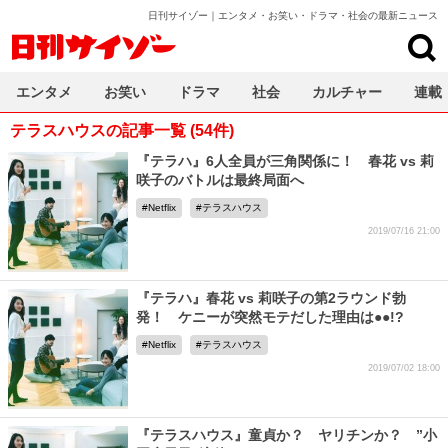
日刊サイゾー｜エンタメ・お笑い・ドラマ・社会の最新ニュース
日刊サイゾー
エンタメ
お笑い
ドラマ
社会
カルチャー
連載
テラスハウスの記事一覧 (54件)
『テラハ』6人全員が三角関係に！ 春花 vs 莉
咲子のバトルは最終局面へ
Netflix
テラスハウス
2019/07/16 21:00
『テラハ』春花 vs 莉咲子の第2ラウンド勃
発！ ケニーが突然モテだした理由は●●!?
Netflix
テラスハウス
2019/07/02 18:00
『テラスハウス』童貞か？ ヤリチンか？ ”小