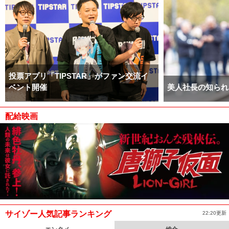
投票アプリ「TIPSTAR」がファン交流イ
ベント開催
美人社長の知られ
配給映画
サイゾー人気記事ランキング
22:20更新