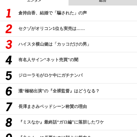
エンタメ
総合
倉持由香、結婚で「騙された」の声
セクゾがオリコン1位も実売は……
ハイスタ横山健は「カッコだけの男」
有名人サイン“ネット売買”の闇
ジローラモがロケ中にガチナンパ
瀧“極秘出演”の『全裸監督』はどうなる？
長澤まさみベッドシーン称賛の理由
『ミスなか』最終話“ガロ編”に落胆したワケ