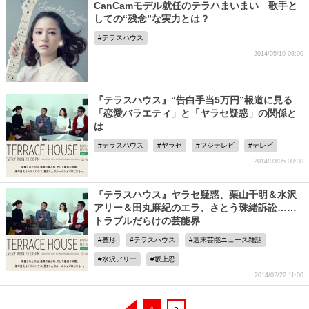
CanCamモデル就任のテラハまいまい 歌手と
しての“残念”な実力とは？
テラスハウス
2014/05/10 08:00
『テラスハウス』“告白手当5万円”報道に見る
「恋愛バラエティ」と「ヤラセ疑惑」の関係と
は
テラスハウス
ヤラセ
フジテレビ
テレビ
2014/03/05 08:30
『テラスハウス』ヤラセ疑惑、栗山千明＆水沢
アリー＆田丸麻紀のエラ、さとう珠緒訴訟……
トラブルだらけの芸能界
整形
テラスハウス
週末芸能ニュース雑話
水沢アリー
坂上忍
2014/02/22 11:00