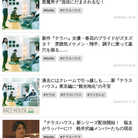
悪魔男子”流佳にだまされるな！
Netflix
テラスハウス
2019/06/11 18:00
新作『テラハ』女優・春花のプライドがズタズ
タ？ 雰囲気イケメン・翔平、調子に乗って墓
穴を掘る……
Netflix
テラスハウス
2019/05/28 18:00
過去にはクレームで引っ越しも……新『テラス
ハウス』東京編に“観光地化”の不安
ヤラセ
テラスハウス
フジテレビ
2019/05/16 17:30
『テラスハウス』新シリーズ配信開始！ 聡太
がラッパーに!? 軽井沢編メンバーたちの現在
Netflix
テラスハウス