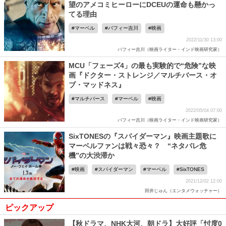
望のアメコミヒーローにDCEUの運命も懸かっ
てる理由
マーベル
バフィー吉川
映画
2022/11/30 13:00
バフィー吉川（映画ライター・インド映画研究家）
MCU「フェーズ4」の最も実験的で“危険”な映
画『ドクター・ストレンジ／マルチバース・オ
ブ・マッドネス』
マルチバース
マーベル
映画
2022/05/04 07:00
バフィー吉川（映画ライター・インド映画研究家）
SixTONESの『スパイダーマン』映画主題歌に
マーベルファンは戦々恐々？ “ネタバレ危
機”の大渋滞か
映画
スパイダーマン
マーベル
SixTONES
2021/12/02 12:00
田井じゅん（エンタメウォッチャー）
ピックアップ
【秋ドラマ、NHK大河、朝ドラ】大好評「忖度0