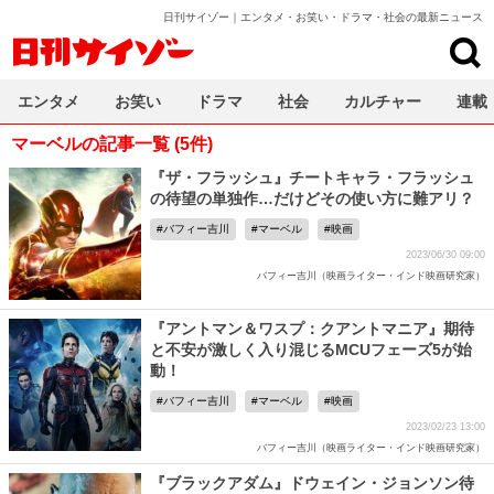
日刊サイゾー｜エンタメ・お笑い・ドラマ・社会の最新ニュース
日刊サイゾー
エンタメ
お笑い
ドラマ
社会
カルチャー
連載
マーベルの記事一覧 (5件)
『ザ・フラッシュ』チートキャラ・フラッシュ
の待望の単独作…だけどその使い方に難アリ？
バフィー吉川
マーベル
映画
2023/06/30 09:00
バフィー吉川（映画ライター・インド映画研究家）
『アントマン＆ワスプ：クアントマニア』期待
と不安が激しく入り混じるMCUフェーズ5が始
動！
バフィー吉川
マーベル
映画
2023/02/23 13:00
バフィー吉川（映画ライター・インド映画研究家）
『ブラックアダム』ドウェイン・ジョンソン待