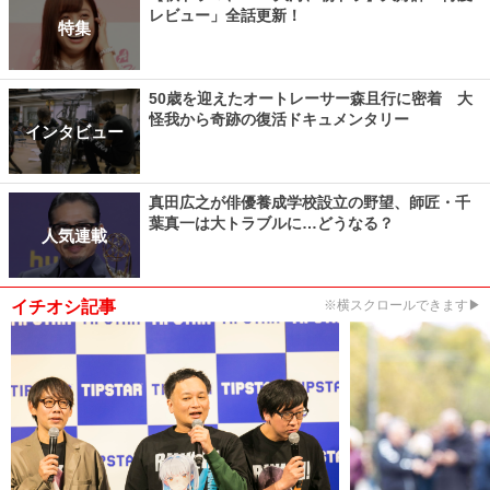
レビュー」全話更新！
特集
50歳を迎えたオートレーサー森且行に密着 大
怪我から奇跡の復活ドキュメンタリー
インタビュー
真田広之が俳優養成学校設立の野望、師匠・千
葉真一は大トラブルに…どうなる？
人気連載
イチオシ記事
※横スクロールできます▶