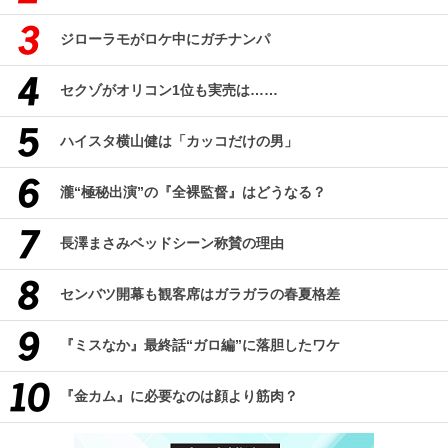
ジローラモがロケ中にガチナンパ
セクゾがオリコン1位も実売は……
ハイスタ横山健は「カッコだけの男」
瀧“極秘出演”の『全裸監督』はどうなる？
長澤まさみベッドシーン称賛の理由
センバツ開幕も観客席はガラガラの春夏格差
『ミスなか』最終話“ガロ編”に落胆したワケ
『金カム』に必要なのは顔より筋肉？