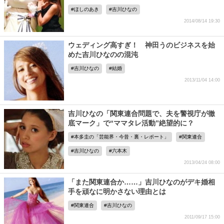
ほしのあき
吉川ひなの
2014/08/14 19:30
ウェディング高すぎ！ 神田うのビジネスを始
めた吉川ひなのの混沌
吉川ひなの
結婚
2013/11/04 14:00
吉川ひなの「関東連合問題で、夫を警視庁が徹
底マーク」で“ママタレ活動”絶望的に？
本多圭の「芸能界・今昔・裏・レポート」
関東連合
吉川ひなの
六本木
2013/04/24 08:00
「また関東連合か……」吉川ひなのがデキ婚相
手を頑なに明かさない理由とは
関東連合
吉川ひなの
2011/09/17 15:00