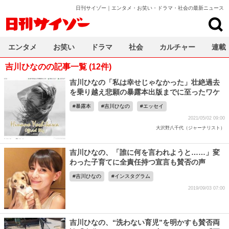
日刊サイゾー｜エンタメ・お笑い・ドラマ・社会の最新ニュース
日刊サイゾー
エンタメ
お笑い
ドラマ
社会
カルチャー
連載
吉川ひなのの記事一覧 (12件)
吉川ひなの「私は幸せじゃなかった」壮絶過去
を乗り越え悲願の暴露本出版までに至ったワケ
暴露本
吉川ひなの
エッセイ
2021/05/02 09:00
大沢野八千代（ジャーナリスト）
吉川ひなの、「誰に何を言われようと……」変
わった子育てに全責任持つ宣言も賛否の声
吉川ひなの
インスタグラム
2019/09/03 07:00
吉川ひなの、“洗わない育児”を明かすも賛否両