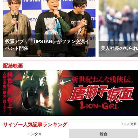
投票アプリ「TIPSTAR」がファン交流イ
ベント開催
美人社長の知られ
配給映画
サイゾー人気記事ランキング
18:20更新
エンタメ
総合