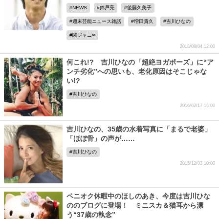
NEWS
錦戸亮
後藤久美子
週末芸能ニュース雑話
増田貴久
吉川ひなの
関ジャニ∞
2018/08/04 12:00
何これ!? 吉川ひなの「超絶ヨガポーズ」に“ア
ンチ劣化”への思いも、老化原因はそこじゃな
い!?
吉川ひなの
2016/02/17 16:00
吉川ひなの、35歳の水着写真に「まるで老婆」
「ほぼ骨」の声が……
吉川ひなの
2015/12/03 10:00
ペニオク休暇中のほしのあき、今度は吉川ひな
ののブログに登場！ ミニスカ＆猫耳から漂
う“37歳の執念”