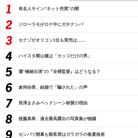
有名人サイン“ネット売買”の闇
ジローラモがロケ中にガチナンパ
セクゾがオリコン1位も実売は……
ハイスタ横山健は「カッコだけの男」
瀧“極秘出演”の『全裸監督』はどうなる？
倉持由香、結婚で「騙された」の声
長澤まさみベッドシーン称賛の理由
後藤真希、過去最高露出の写真集が物議
センバツ開幕も観客席はガラガラの春夏格差