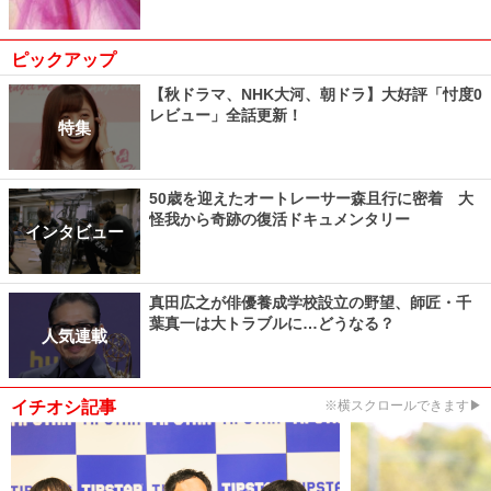
ピックアップ
【秋ドラマ、NHK大河、朝ドラ】大好評「忖度0
レビュー」全話更新！
特集
50歳を迎えたオートレーサー森且行に密着 大
怪我から奇跡の復活ドキュメンタリー
インタビュー
真田広之が俳優養成学校設立の野望、師匠・千
葉真一は大トラブルに…どうなる？
人気連載
イチオシ記事
※横スクロールできます▶