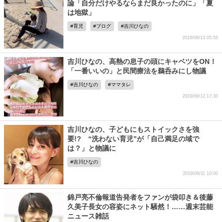
論「自分だけやるならまだ良かったのに」「夏
は地獄」
育児
ブログ
吉川ひなの
2019/06/13 05:55
吉川ひなの、高熱の息子の頭にキャベツをON！
「一番いいの」と民間療法を鵜呑みにし物議
吉川ひなの
ママタレ
2019/06/12 17:30
吉川ひなの、子どもにもストイックさを強
要!? “洗わない育児”が「自己満足の域で
は？」と物議に
吉川ひなの
2019/06/11 10:00
錦戸亮不倫報道告発者をファンが袋叩き＆後藤
久美子長女の容姿にネット騒然！……週末芸能
ニュース雑話