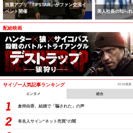
投票アプリ「TIPSTAR」がファン交流イ
ベント開催
美人社長の知られ
配給映画
サイゾー人気記事ランキング
20:20更新
エンタメ
総合
倉持由香、結婚で「騙された」の声
有名人サイン“ネット売買”の闇