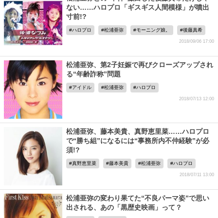
ない……ハロプロ「ギスギス人間模様」が噴出
寸前!?
ハロプロ
松浦亜弥
モーニング娘。
後藤真希
2018/09/06 17:00
松浦亜弥、第2子妊娠で再びクローズアップされ
る“年齢詐称”問題
アイドル
松浦亜弥
ハロプロ
2018/07/13 12:00
松浦亜弥、藤本美貴、真野恵里菜……ハロプロ
で“勝ち組”になるには“事務所内不仲経験”が必
須!?
真野恵里菜
藤本美貴
松浦亜弥
ハロプロ
2018/07/11 13:00
松浦亜弥の変わり果てた“不良パーマ姿”で思い
出される、あの「黒歴史映画」って？