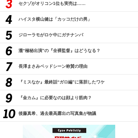
セクゾがオリコン1位も実売は……
ハイスタ横山健は「カッコだけの男」
ジローラモがロケ中にガチナンパ
瀧“極秘出演”の『全裸監督』はどうなる？
長澤まさみベッドシーン称賛の理由
『ミスなか』最終話“ガロ編”に落胆したワケ
『金カム』に必要なのは顔より筋肉？
後藤真希、過去最高露出の写真集が物議