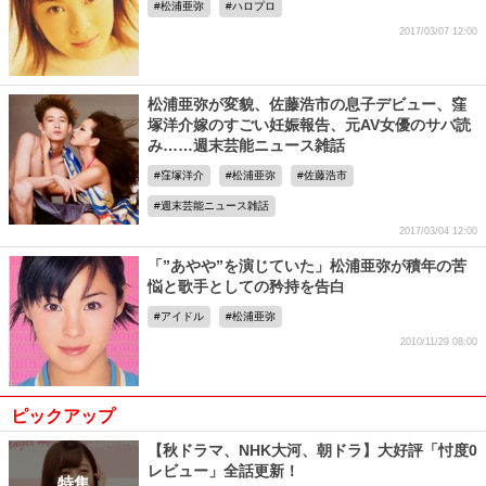
松浦亜弥
ハロプロ
2017/03/07 12:00
松浦亜弥が変貌、佐藤浩市の息子デビュー、窪
塚洋介嫁のすごい妊娠報告、元AV女優のサバ読
み……週末芸能ニュース雑話
窪塚洋介
松浦亜弥
佐藤浩市
週末芸能ニュース雑話
2017/03/04 12:00
「”あやや”を演じていた」松浦亜弥が積年の苦
悩と歌手としての矜持を告白
アイドル
松浦亜弥
2010/11/29 08:00
ピックアップ
【秋ドラマ、NHK大河、朝ドラ】大好評「忖度0
レビュー」全話更新！
特集