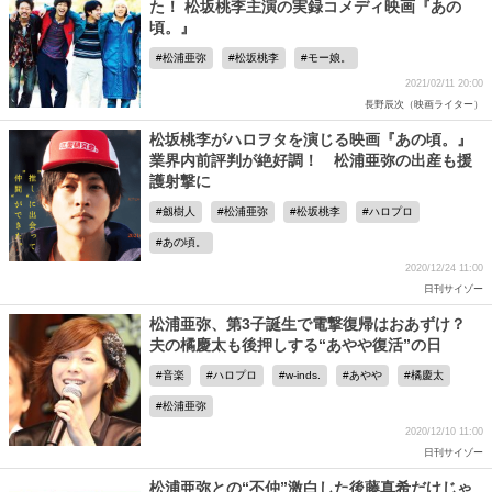
た！ 松坂桃李主演の実録コメディ映画『あの
頃。』
松浦亜弥
松坂桃李
モー娘。
2021/02/11 20:00
長野辰次（映画ライター）
松坂桃李がハロヲタを演じる映画『あの頃。』
業界内前評判が絶好調！ 松浦亜弥の出産も援
護射撃に
劔樹人
松浦亜弥
松坂桃李
ハロプロ
あの頃。
2020/12/24 11:00
日刊サイゾー
松浦亜弥、第3子誕生で電撃復帰はおあずけ？
夫の橘慶太も後押しする“あやや復活”の日
音楽
ハロプロ
w-inds.
あやや
橘慶太
松浦亜弥
2020/12/10 11:00
日刊サイゾー
松浦亜弥との“不仲”激白した後藤真希だけじゃ