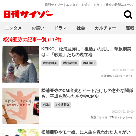
日刊サイゾー｜エンタメ・お笑い・ドラマ・社会の最新ニュース
日刊サイゾー
エンタメ
お笑い
ドラマ
社会
カルチャー
連載
松浦亜弥の記事一覧 (11件)
KEIKO、松浦亜弥に「復活」の兆し、華原朋美
は…「歌姫」たちの現在地
華原朋美
松浦亜弥
KEIKO
2022/08/10 21:00
佐藤勇馬（芸能ライター）
松浦亜弥のCM出演とビートたけしの意外な関係
も。平成を彩ったあややCM史
CM
松浦亜弥
2022/04/21 20:00
加藤マサキヨ（CMディレクター）
松浦亜弥やモー娘。に人生を救われた人々がい