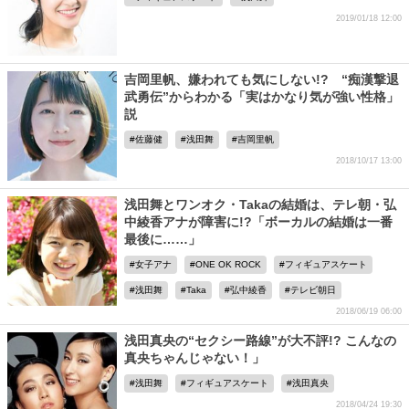
2019/01/18 12:00
吉岡里帆、嫌われても気にしない!? “痴漢撃退
武勇伝”からわかる「実はかなり気が強い性格」
説
佐藤健
浅田舞
吉岡里帆
2018/10/17 13:00
浅田舞とワンオク・Takaの結婚は、テレ朝・弘
中綾香アナが障害に!?「ボーカルの結婚は一番
最後に……」
女子アナ
ONE OK ROCK
フィギュアスケート
浅田舞
Taka
弘中綾香
テレビ朝日
2018/06/19 06:00
浅田真央の“セクシー路線”が大不評!? こんなの
真央ちゃんじゃない！」
浅田舞
フィギュアスケート
浅田真央
2018/04/24 19:30