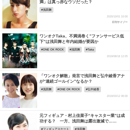
満」は真っ赤なウソだった？
浅田舞
2020/10/01 10:00
日刊サイゾー
ワンオクTaka、不満渦巻く”ファンサービス低
下”は浅田舞と年内結婚が要因か
ONE OK ROCK
浅田舞
Taka
2019/08/18 12:05
「ワンオク解散」発言で浅田舞と弘中綾香アナ
が“連続ゴールイン”なるか？
浅田舞
ONE OK ROCK
弘中綾香
2019/03/12 06:00
元フィギュア・村上佳菜子“キャスター業”は成
功する？ 一方、浅田舞は露出激減で……
フィギュアスケート
浅田舞