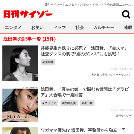
日刊サイゾー｜エンタメ・お笑い・ドラマ・社会の最新ニュース
日刊サイゾー
エンタメ
お笑い
ドラマ
社会
カルチャー
連載
浅田舞の記事一覧 (15件)
芸能界生き残りに必死？ 浅田舞、『金スマ』
社交ダンスの裏で“別のダンス”にも挑戦！
浅田舞
2021/11/26 17:00
大沢野八千代（ジャーナリスト）
浅田舞、「真央の姉」で悩むも世間は「グラビ
ア」大合唱で一発回答
グラビア
浅田真央
浅田舞
2020/11/28 22:00
日刊サイゾー
ワガママ優先!? 浅田舞、事務所から独立「円