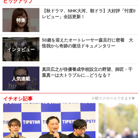
ピックアップ
【秋ドラマ、NHK大河、朝ドラ】大好評「忖度0
レビュー」全話更新！
特集
50歳を迎えたオートレーサー森且行に密着 大
怪我から奇跡の復活ドキュメンタリー
インタビュー
真田広之が俳優養成学校設立の野望、師匠・千
葉真一は大トラブルに…どうなる？
人気連載
イチオシ記事
※横スクロールできます▶