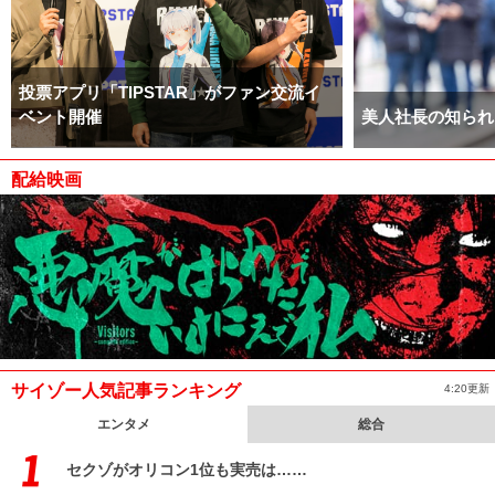
投票アプリ「TIPSTAR」がファン交流イ
ベント開催
美人社長の知られ
配給映画
サイゾー人気記事ランキング
4:20更新
エンタメ
総合
セクゾがオリコン1位も実売は……