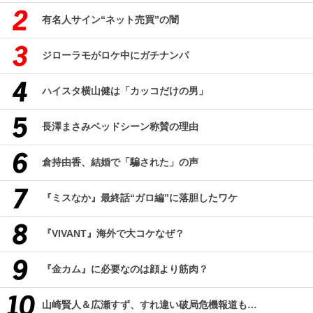
有名人サイン“ネット売買”の闇
ジローラモがロケ中にガチナンパ
ハイスタ横山健は「カッコだけの男」
長澤まさみベッドシーン称賛の理由
倉持由香、結婚で「騙された」の声
『ミスなか』最終話“ガロ編”に落胆したワケ
『VIVANT』海外で大コケなぜ？
『金カム』に必要なのは顔より筋肉？
山崎賢人＆広瀬すず、すれ違い破局危機報道も…