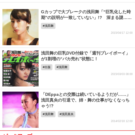
Gカップで大ブレークの浅田舞「“巨乳化した時
期”の説明が一致していない」!? 深まる謎……
浅田舞
2015/04/17 12:00
浅田舞の巨乳DVD付録で「週刊プレイボーイ」
が1割増の“バカ売れ”状態に！
出版
浅田舞
2015/03/03 08:00
「DEppaとの交際は続いているようだが……」
浅田真央の引退で、姉・舞の仕事がなくなっち
ゃう!?
浅田舞
浅田真央
2014/02/18 12:00