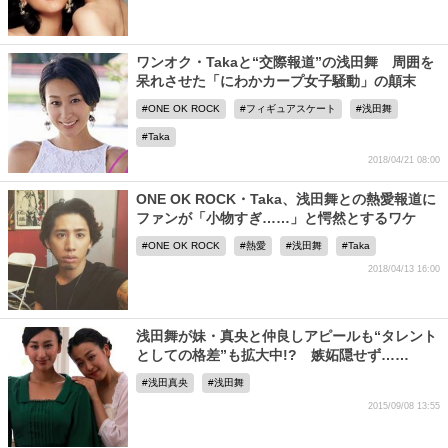
ワンオク・Takaと“交際報道”の浅田舞 周囲を
呆れさせた「にわかカープ女子騒動」の顛末
ONE OK ROCK
フィギュアスケート
浅田舞
Taka
2018/04/21 08:00
ONE OK ROCK・Taka、浅田舞との熱愛報道に
ファンが「小物すぎ……」と愕然とするワケ
ONE OK ROCK
熱愛
浅田舞
Taka
2018/04/13 16:00
浅田舞が妹・真央と仲良しアピールも“タレント
としての格差”も拡大中!? 嫉妬隠せず……
浅田真央
浅田舞
2015/09/08 13:55