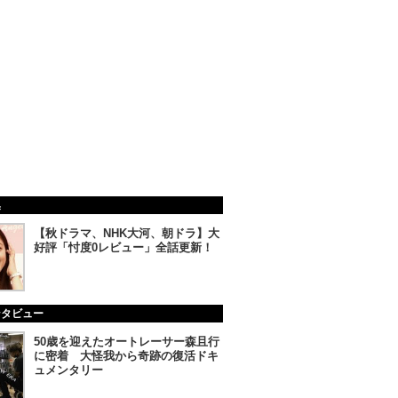
集
【秋ドラマ、NHK大河、朝ドラ】大
好評「忖度0レビュー」全話更新！
ンタビュー
50歳を迎えたオートレーサー森且行
に密着 大怪我から奇跡の復活ドキ
ュメンタリー