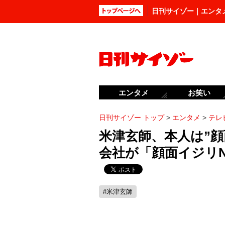
日刊サイゾー｜エンタ
エンタメ
お笑い
日刊サイゾー トップ
>
エンタメ
>
テレ
米津玄師、本人は”
会社が「顔面イジリ
#米津玄師