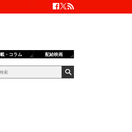
載・コラム
配給映画