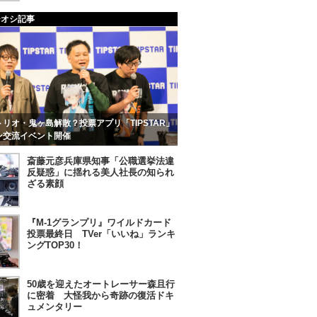
チオシ記事
リオ・鬼ヶ島解散？投票アプリ「TIPSTAR」
ン交流イベント開催
斎藤元彦兵庫県知事「公職選挙法違
反疑惑」に揺れる美人社長の知られ
ざる素顔
『M-1グランプリ』ワイルドカード
投票最終日 TVer「いいね」ランキ
ングTOP30！
50歳を迎えたオートレーサー森且行
に密着 大怪我から奇跡の復活ドキ
ュメンタリー