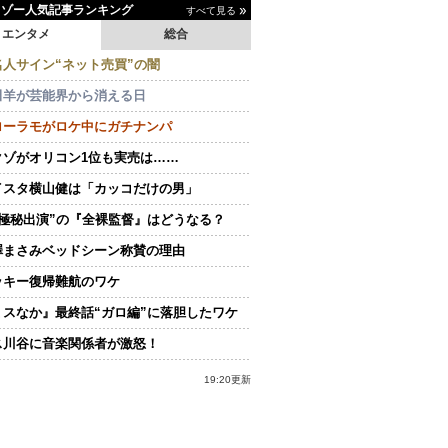
イゾー人気記事ランキング
すべて見る
エンタメ
総合
名人サイン“ネット売買”の闇
田羊が芸能界から消える日
ローラモがロケ中にガチナンパ
クゾがオリコン1位も実売は……
イスタ横山健は「カッコだけの男」
“極秘出演”の『全裸監督』はどうなる？
澤まさみベッドシーン称賛の理由
ッキー復帰難航のワケ
ミスなか』最終話“ガロ編”に落胆したワケ
ス川谷に音楽関係者が激怒！
19:20更新