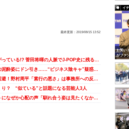
イ
最終更新：
2019/08/15 13:52
お笑いト
がファ
星野源と米津玄師がお互い会いたがっている!? 菅田将暉の人脈でJ-POP史に残るコラボの予感
米津玄師、芸能人大集合誕生会での泥酔姿にドン引き……“ビジネス陰キャ”疑惑で「ポスト・小栗旬」に!?
観月ありさ、“小栗旬の二の舞い”回避！野村周平「素行の悪さ」は事務所への反抗？……週末芸能ニュース雑話
り？ “似ている”と話題になる芸能人3人
米津玄師の知られざるプライベートになぜか心配の声「馴れ合う姿は見たくなかった」