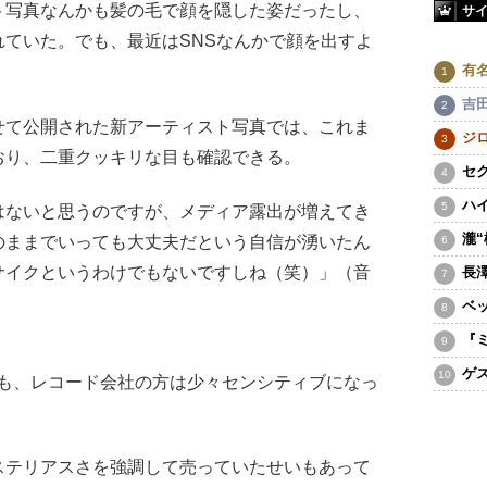
ト写真なんかも髪の毛で顔を隠した姿だったし、
サ
ていた。でも、最近はSNSなんかで顔を出すよ
有
）
吉
て公開された新アーティスト写真では、これま
ジ
おり、二重クッキリな目も確認できる。
セ
ハ
ないと思うのですが、メディア露出が増えてき
瀧
のままでいっても大丈夫だという自信が湧いたん
サイクというわけでもないですしね（笑）」（音
長
ベ
『
ゲ
も、レコード会社の方は少々センシティブになっ
ステリアスさを強調して売っていたせいもあって