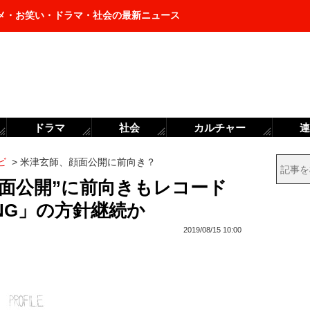
メ・お笑い・ドラマ・社会の最新ニュース
ドラマ
社会
カルチャー
連
ビ
>
米津玄師、顔面公開に前向き？
顔面公開”に前向きもレコード
NG」の方針継続か
2019/08/15 10:00