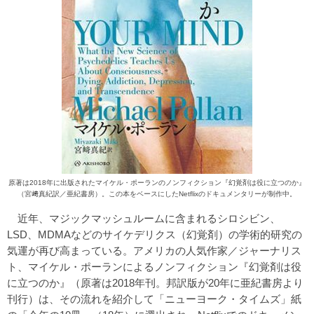
原著は2018年に出版されたマイケル・ポーランのノンフィクション『幻覚剤は役に立つのか』
（宮﨑真紀訳／亜紀書房）。この本をベースにしたNetflixのドキュメンタリーが制作中。
近年、マジックマッシュルームに含まれるシロシビン、
LSD、MDMAなどのサイケデリクス（幻覚剤）の学術的研究の
気運が再び高まっている。アメリカの人気作家／ジャーナリス
ト、マイケル・ポーランによるノンフィクション『幻覚剤は役
に立つのか』（原著は2018年刊。邦訳版が20年に亜紀書房より
刊行）は、その流れを紹介して「ニューヨーク・タイムズ」紙