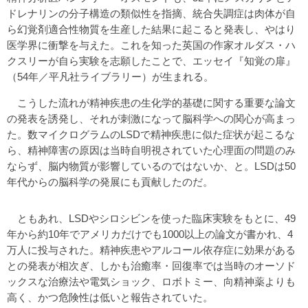
ドレナリンの分子構造の類似性を指摘、統合失調症は肉体が自
ら幻覚剤適合性物質を生産した結果に起こると発表し、やはり
医学界に衝撃を与えた。これを知った英国の作家オルダス・ハ
クスリーが自ら実験を志願したことで、エッセイ『知覚の扉』
（54年／平凡社ライブラリー）が生まれる。
こうした流れが精神疾患の生化学的基礎に関する重要な論文
の発表を誘発し、それが刺激になって脳科学への関心が高まっ
た。数マイクログラムのLSDで精神疾患に似た症状が起こるな
ら、精神障害の原因は当時自明視されていた心理面の問題のみ
ならず、脳内物質が影響しているのではないか、と。LSDは50
年代からの脳科学の発展にも貢献したのだ。
ともあれ、LSDやシロシビンを使った臨床実験をもとに、49
年から約10年でアメリカだけでも1000以上の論文が書かれ、4
万人に投与された。精神疾患やアルコール依存症に効果がある
との発表が相次ぎ、しかも治癒率・回復率では当時のオーソド
ックスな治療法や電気ショック、ロボトミー、向精神薬よりも
高く、かつ危険性は低いと報告されていた。