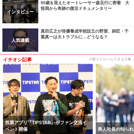
50歳を迎えたオートレーサー森且行に密着 大
怪我から奇跡の復活ドキュメンタリー
インタビュー
真田広之が俳優養成学校設立の野望、師匠・千
葉真一は大トラブルに…どうなる？
人気連載
イチオシ記事
※横スクロールできます▶
投票アプリ「TIPSTAR」がファン交流イ
ベント開催
美人社長の知られ