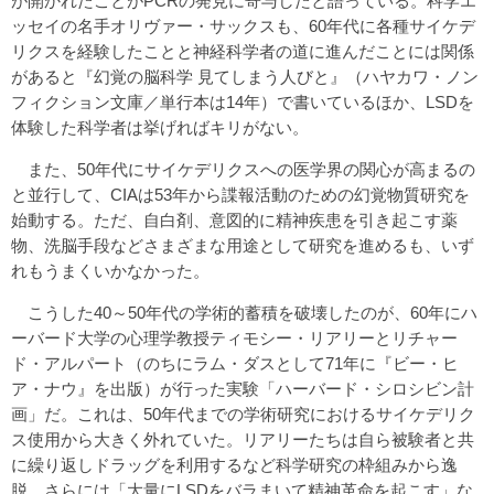
が開かれたことがPCRの発見に寄与したと語っている。科学エ
ッセイの名手オリヴァー・サックスも、60年代に各種サイケデ
リクスを経験したことと神経科学者の道に進んだことには関係
があると『幻覚の脳科学 見てしまう人びと』（ハヤカワ・ノン
フィクション文庫／単行本は14年）で書いているほか、LSDを
体験した科学者は挙げればキリがない。
また、50年代にサイケデリクスへの医学界の関心が高まるの
と並行して、CIAは53年から諜報活動のための幻覚物質研究を
始動する。ただ、自白剤、意図的に精神疾患を引き起こす薬
物、洗脳手段などさまざまな用途として研究を進めるも、いず
れもうまくいかなかった。
こうした40～50年代の学術的蓄積を破壊したのが、60年にハ
ーバード大学の心理学教授ティモシー・リアリーとリチャー
ド・アルパート（のちにラム・ダスとして71年に『ビー・ヒ
ア・ナウ』を出版）が行った実験「ハーバード・シロシビン計
画」だ。これは、50年代までの学術研究におけるサイケデリク
ス使用から大きく外れていた。リアリーたちは自ら被験者と共
に繰り返しドラッグを利用するなど科学研究の枠組みから逸
脱、さらには「大量にLSDをバラまいて精神革命を起こす」な