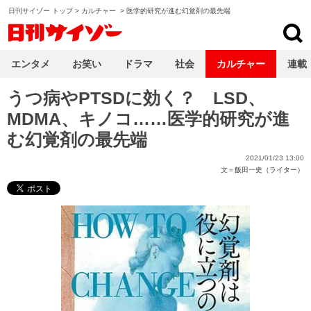
日刊サイゾー トップ
>
カルチャー
>
医学的研究が進む幻覚剤の最先端
日刊サイゾー
エンタメ
お笑い
ドラマ
社会
カルチャー
連載
うつ病やPTSDに効く？ LSD、
MDMA、キノコ……医学的研究が進
む幻覚剤の最先端
2021/01/23 13:00
文＝
飯田一史（ライター）