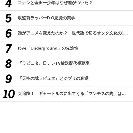
コナンと金田一少年はなぜ差がついた？
収監前ラッパーD.O悪党の美学
誰がアニメを変えたのか？ 世代論で切るオタク文化の10年、そして50年
f5ve「Underground」の先進性
『ラピュタ』日テレTV放送歴代視聴率
『天空の城ラピュタ』とジブリの衰退
大追跡！ ギャートルズに出てくる「マンモスの肉」はどんな味なのか？（前編）