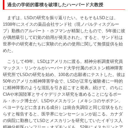
過去の学術的蓄積を破壊したハーバード大教授
まずは、LSDの研究を振り返りたい。そもそもLSDとは、
1938年にスイスの薬品会社サンド社（現ノバルティスグルー
プ）勤務のアルバート・ホフマンが精製したもので、5年後に彼
が偶然吸引して幻覚の効用が発見された。すると、サンド社は
世界中の研究者たちに実験のための使用に関して無償提供を始
めた。
こうして49年、LSDはアメリカに渡る。精神分析調査研究員
マックス・リンケルがハーバード大学付属のボストン精神障害
研究所でLSDの研究を始め、100名の志願者にテストした。彼は
50年のアメリカ精神障害学会で、LSDが正常な被験者に一時的
に精神障害のような混乱を引き起こすと発表。続けて、のちに
CIAや米国陸軍とサイケデリクス研究を進めることになるポー
ル・ホック博士が、LSDやメスカリン（メキシコのサボテン、
ペヨーテなどに含まれる成分）は統合失調症と同じ症状をもた
らすと報告すると、医学界にセンセーションが起こる。カナダ
の病院に勤務してLSDとメスカリンを研究していたイギリス人
精神分析医ハンフリー・オズモンドも、52年にメスカリンとア