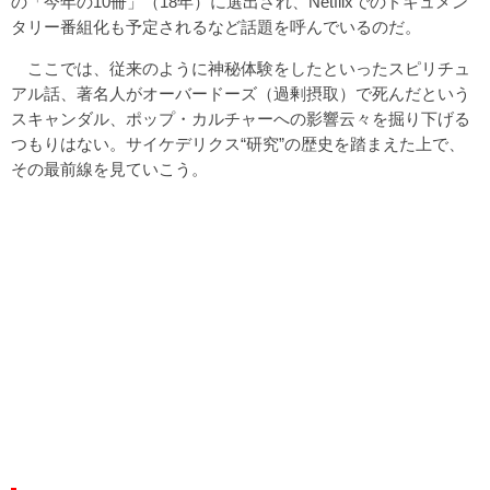
の「今年の10冊」（18年）に選出され、Netflixでのドキュメン
タリー番組化も予定されるなど話題を呼んでいるのだ。
ここでは、従来のように神秘体験をしたといったスピリチュ
アル話、著名人がオーバードーズ（過剰摂取）で死んだという
スキャンダル、ポップ・カルチャーへの影響云々を掘り下げる
つもりはない。サイケデリクス“研究”の歴史を踏まえた上で、
その最前線を見ていこう。