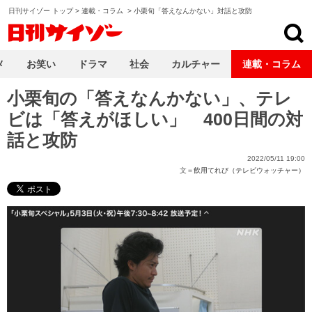
日刊サイゾー トップ
>
連載・コラム
>
小栗旬「答えなんかない」対話と攻防
日刊サイゾー
メ
お笑い
ドラマ
社会
カルチャー
連載・コラム
小栗旬の「答えなんかない」、テレ
ビは「答えがほしい」 400日間の対
話と攻防
2022/05/11 19:00
文＝
飲用てれび（テレビウォッチャー）