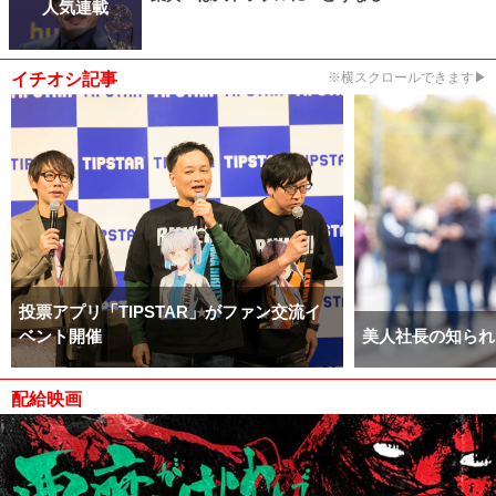
人気連載
イチオシ記事
※横スクロールできます▶
投票アプリ「TIPSTAR」がファン交流イ
ベント開催
美人社長の知られ
配給映画