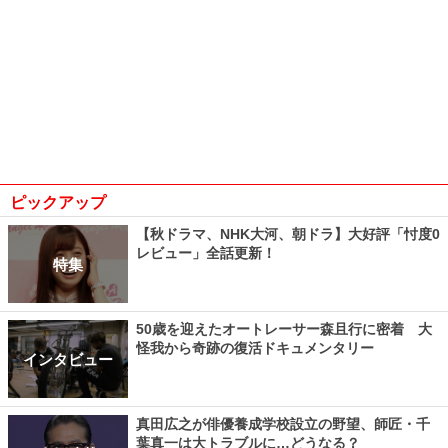
ピックアップ
【秋ドラマ、NHK大河、朝ドラ】大好評「忖度0
レビュー」全話更新！
特集
50歳を迎えたオートレーサー森且行に密着 大
怪我から奇跡の復活ドキュメンタリー
インタビュー
真田広之が俳優養成学校設立の野望、師匠・千
葉真一は大トラブルに…どうなる？