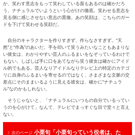
か、笑わす意志をもって笑わしている面もあるのは確かだろ
う。ナチュラルでいようという心がけの徹底。笑わせる意志を
見る側に感じさせない意志の貫徹。あの笑顔は、こちらのガー
ドを下げて笑わせる笑顔だ。
自分のキャラクターを作りすぎず、作らなさすぎず。“天
然”と“作為”のあいだ。手を叩いて笑うみたいなこともあまりな
い彼女は、わかりやすい芸人のふるまいをなぞっているわけで
もない。しばしば手に口をあてながら笑う彼女は確かにアイド
ル的でもある。芸人なりアイドルなりテレビ上の特定のカテゴ
リに自身のふるまいを寄せるのではなく、さまざまな文脈の交
差点にそのままいるように見える彼女は、確かに“ナチュラ
ル”なのかもしれない。
そうじゃないと、「ナチュラルにいつもの自分でいるってい
うのを心がけて」なんて、テレビでまっすぐな目で堂々と言え
ない。
小栗旬「小栗旬っていう役者は、た
次のページ