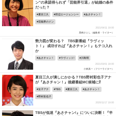
ン”の承諾得られず「芸能界引退」が結婚の条件
だった？
夏目三久
田辺エージェンシー
あさチャン！
芸能界のドン
2021/04/11 19:00
黒崎さとし（編集者・ライター）
勢力図が変わる？ TBS新番組『ラヴィッ
ト！』 成功すれば『あさチャン！』もテコ入れ
か
あさチャン！
ラヴィット!
川島明
2021/03/01 18:00
小林真一（フリーライター）
夏目三久が潰しにかかる？TBS野村彩也子アナ
が『あさチャン！』後継番組MC候補に⁉
女子アナ
TBS
夏目三久
あさチャン！
野村彩也子
2020/11/17 19:00
TBSが低迷『あさチャン!』についに決断！『半