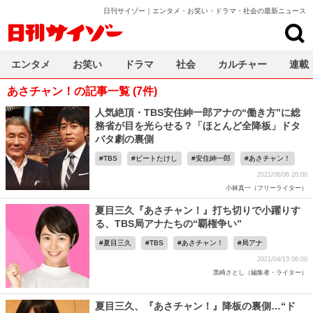
日刊サイゾー｜エンタメ・お笑い・ドラマ・社会の最新ニュース
日刊サイゾー
エンタメ
お笑い
ドラマ
社会
カルチャー
連載
あさチャン！の記事一覧 (7件)
人気絶頂・TBS安住紳一郎アナの“働き方”に総
務省が目を光らせる？「ほとんど全降板」ドタ
バタ劇の裏側
TBS
ビートたけし
安住紳一郎
あさチャン！
2021/06/06 20:00
小林真一（フリーライター）
夏目三久『あさチャン！』打ち切りで小躍りす
る、TBS局アナたちの“覇権争い”
夏目三久
TBS
あさチャン！
局アナ
2021/04/13 06:00
黒崎さとし（編集者・ライター）
夏目三久、『あさチャン！』降板の裏側…“ド