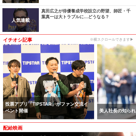
真田広之が俳優養成学校設立の野望、師匠・千
葉真一は大トラブルに…どうなる？
人気連載
イチオシ記事
※横スクロールできます▶
投票アプリ「TIPSTAR」がファン交流イ
ベント開催
美人社長の知られ
配給映画