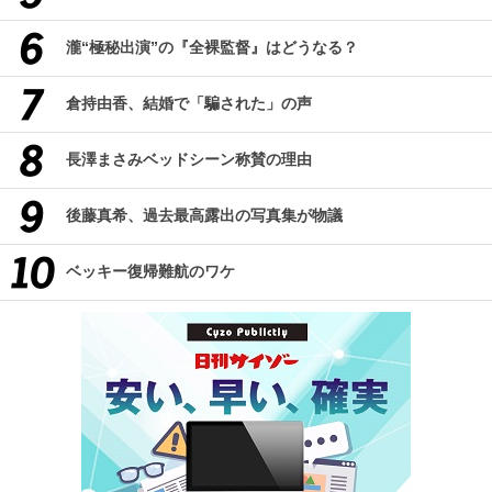
瀧“極秘出演”の『全裸監督』はどうなる？
倉持由香、結婚で「騙された」の声
長澤まさみベッドシーン称賛の理由
後藤真希、過去最高露出の写真集が物議
ベッキー復帰難航のワケ