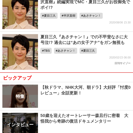
沢直樹』続編実現でMC・夏目三久がお役御免で
ポイ!?
夏目三久
半沢直樹
あさチャン！
2020/08/06 15:30
夏目三久『あさチャン！』での不甲斐なさに大
号泣!? 過去には“あの女子アナ”をガン無視も
TBS
あさチャン！
夏目三久
2020/02/15 06:00
日刊サイゾー
ピックアップ
【秋ドラマ、NHK大河、朝ドラ】大好評「忖度0
レビュー」全話更新！
特集
50歳を迎えたオートレーサー森且行に密着 大
怪我から奇跡の復活ドキュメンタリー
インタビュー