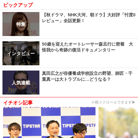
ピックアップ
【秋ドラマ、NHK大河、朝ドラ】大好評「忖度0
レビュー」全話更新！
特集
50歳を迎えたオートレーサー森且行に密着 大
怪我から奇跡の復活ドキュメンタリー
インタビュー
真田広之が俳優養成学校設立の野望、師匠・千
葉真一は大トラブルに…どうなる？
人気連載
イチオシ記事
※横スクロールできます▶