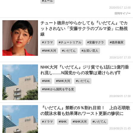
エール
2020/05/17 12:00
日刊サイゾー
チュート徳井がやらかしても『いだてん』でカ
ットされない「安藤サクラのブルマ姿」に熱視
線
ドラマ
チュートリアル
安藤サクラ
徳井義実
NHK大河
いだてん
お笑い芸人
2019/11/07 17:33
NHK大河『いだてん』ジリ貧でも1話に1億円垂
れ流し……N国党からの攻撃は避けられず⁉
NHK
NHK大河
いだてん
NHKから国民を守る党
2019/09/05 17:30
『いだてん』禁断の5％割れ目前！ 上白石萌歌
の競泳水着も効果薄れワースト更新の惨状に
ドラマ
NHK
NHK大河
いだてん
2019/08/29 21:45