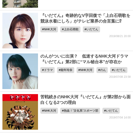
『いだてん』奇跡的なV字回復で「上白石萌歌を
競泳水着にしろ」がテレビ業界の合言葉に⁉
NHK大河
上白石萌歌
いだてん
2019/08/21 20:00
のんがついに出演？ 低迷するNHK大河ドラマ
『いだてん』第2部に“マル秘台本”が存在か
ドラマ
能年玲奈
NHK大河
のん
いだてん
2019/07/08 23:58
苦戦続きのNHK大河『いだてん』が第2部から面
白くなる2つの理由
NHK大河
熱血！”文化系”スポーツ部
いだてん
2019/07/04 14:00