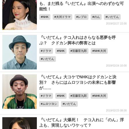
も、まだ残る『いだてん』出演へのわずかな可
能性！
NHK
大河ドラマ
レプロ
のん
いだてん
2019/02/27 22:00
『いだてん』テコ入れはさらなる悪夢を呼
ぶ？ クドカン脚本の弊害とは
ドラマ
NHK
宮藤官九郎
NHK大河
いだてん
2019/02/24 10:00
『いだてん』大コケでNHKはクドカンと決
別？ さらにはムロツヨシの未来にも影響
が……
ドラマ
NHK
宮藤官九郎
NHK大河
ムロツヨシ
いだてん
2019/02/23 08:00
『いだてん』大爆死！ テコ入れに「のん」浮
上も、実現しないワケって？