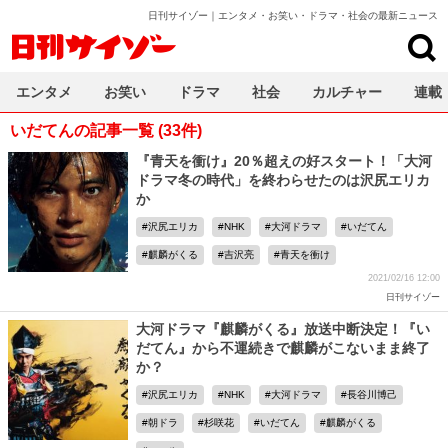
日刊サイゾー｜エンタメ・お笑い・ドラマ・社会の最新ニュース
日刊サイゾー
エンタメ
お笑い
ドラマ
社会
カルチャー
連載
いだてんの記事一覧 (33件)
『青天を衝け』20％超えの好スタート！「大河
ドラマ冬の時代」を終わらせたのは沢尻エリカ
か
沢尻エリカ
NHK
大河ドラマ
いだてん
麒麟がくる
吉沢亮
青天を衝け
2021/02/16 12:00
日刊サイゾー
大河ドラマ『麒麟がくる』放送中断決定！『い
だてん』から不運続きで麒麟がこないまま終了
か？
沢尻エリカ
NHK
大河ドラマ
長谷川博己
朝ドラ
杉咲花
いだてん
麒麟がくる