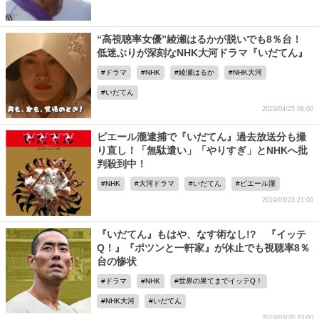
“高視聴率女優”綾瀬はるかが脱いでも8％台！
低迷ぶりが深刻なNHK大河ドラマ『いだてん』
ドラマ
NHK
綾瀬はるか
NHK大河
いだてん
2019/04/25 06:00
ピエール瀧逮捕で『いだてん』過去放送分も撮
り直し！「無駄遣い」「やりすぎ」とNHKへ批
判殺到中！
NHK
大河ドラマ
いだてん
ピエール瀧
2019/03/23 21:00
『いだてん』もはや、なす術なし!? 『イッテ
Q！』『ポツンと一軒家』が休止でも視聴率8％
台の惨状
ドラマ
NHK
世界の果てまでイッテQ！
NHK大河
いだてん
2019/03/20 23:00