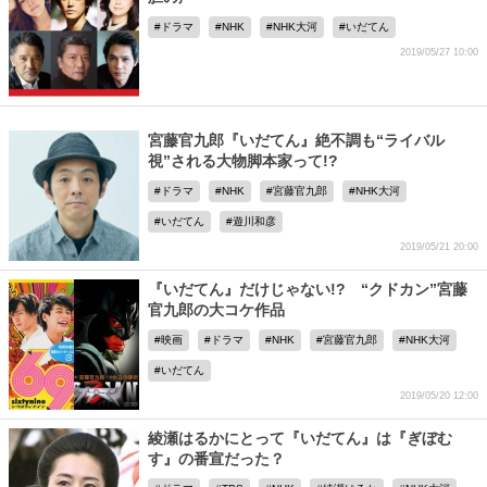
ドラマ
NHK
NHK大河
いだてん
2019/05/27 10:00
宮藤官九郎『いだてん』絶不調も“ライバル
視”される大物脚本家って!?
ドラマ
NHK
宮藤官九郎
NHK大河
いだてん
遊川和彦
2019/05/21 20:00
『いだてん』だけじゃない!? “クドカン”宮藤
官九郎の大コケ作品
映画
ドラマ
NHK
宮藤官九郎
NHK大河
いだてん
2019/05/20 12:00
綾瀬はるかにとって『いだてん』は『ぎぼむ
す』の番宣だった？