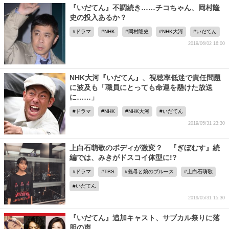
『いだてん』不調続き……チコちゃん、岡村隆
史の投入あるか？
ドラマ
NHK
岡村隆史
NHK大河
いだてん
2019/06/02 16:00
NHK大河『いだてん』、視聴率低迷で責任問題
に波及も「職員にとっても命運を懸けた放送
に……」
ドラマ
NHK
NHK大河
いだてん
2019/05/31 23:30
上白石萌歌のボディが激変？ 『ぎぼむす』続
編では、みきがドスコイ体型に!?
ドラマ
TBS
義母と娘のブルース
上白石萌歌
いだてん
2019/05/31 15:30
『いだてん』追加キャスト、サブカル祭りに落
胆の声