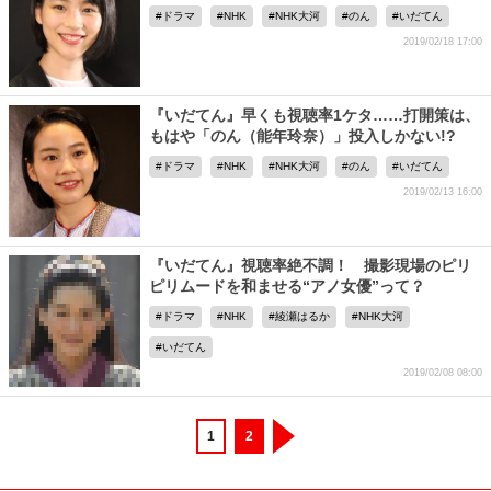
ドラマ
NHK
NHK大河
のん
いだてん
2019/02/18 17:00
『いだてん』早くも視聴率1ケタ……打開策は、
もはや「のん（能年玲奈）」投入しかない!?
ドラマ
NHK
NHK大河
のん
いだてん
2019/02/13 16:00
『いだてん』視聴率絶不調！ 撮影現場のピリ
ピリムードを和ませる“アノ女優”って？
ドラマ
NHK
綾瀬はるか
NHK大河
いだてん
2019/02/08 08:00
1
2