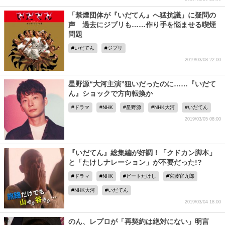
「禁煙団体が『いだてん』へ猛抗議」に疑問の
声 過去にジブリも……作り手を悩ませる喫煙
問題
いだてん
ジブリ
2019/03/08 22:00
星野源“大河主演”狙いだったのに……『いだて
ん』ショックで方向転換か
ドラマ
NHK
星野源
NHK大河
いだてん
2019/03/05 08:00
『いだてん』総集編が好調！「クドカン脚本」
と「たけしナレーション」が不要だった!?
ドラマ
NHK
ビートたけし
宮藤官九郎
NHK大河
いだてん
2019/03/04 18:00
のん、レプロが「再契約は絶対にない」明言