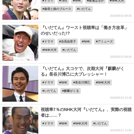
ドラマ
TBS
NHK
綾瀬はるか
NHK大河
義母と娘のブルース
いだてん
2019/05/19 08:00
『いだてん』ワースト視聴率は「働き方改革」
のせいだった!?
ドラマ
吉高由里子
NHK
アミューズ
NHK大河
いだてん
2019/05/15 08:00
『いだてん』大コケで、次期大河『麒麟がく
る』長谷川博己に大プレッシャー！
ドラマ
NHK
長谷川博己
NHK大河
いだてん
麒麟がくる
2019/05/14 22:30
視聴率7％のNHK大河『いだてん』、実際の視聴
者は……？
ドラマ
NHK
NHK大河
いだてん
2019/05/12 12:00