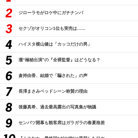
ジローラモがロケ中にガチナンパ
セクゾがオリコン1位も実売は……
ハイスタ横山健は「カッコだけの男」
瀧“極秘出演”の『全裸監督』はどうなる？
倉持由香、結婚で「騙された」の声
長澤まさみベッドシーン称賛の理由
後藤真希、過去最高露出の写真集が物議
センバツ開幕も観客席はガラガラの春夏格差