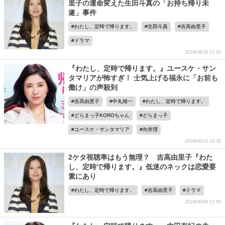
里子の運命変えた生田斗真の「お持ち帰り未
遂」事件
わたし、定時で帰ります。
生田斗真
吉高由里子
ドラマ
2019/06/16 17:55
『わたし、定時で帰ります。』ユースケ・サン
タマリアが怖すぎ！ 士気上げる福永に「お前も
働け」の声殺到
吉高由里子
中丸雄一
わたし、定時で帰ります。
どらまっ子KOROちゃん
どらまっ子
ユースケ・サンタマリア
向井理
2019/06/12 19:30
2ケタ視聴率はもう無理？ 吉高由里子『わた
し、定時で帰ります。』低迷のネックは恋愛要
素にあり
わたし、定時で帰ります。
吉高由里子
ドラマ
2019/06/08 17:50