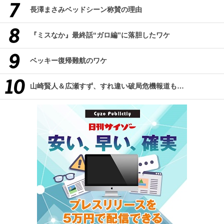
長澤まさみベッドシーン称賛の理由
『ミスなか』最終話“ガロ編”に落胆したワケ
ベッキー復帰難航のワケ
山崎賢人＆広瀬すず、すれ違い破局危機報道も…