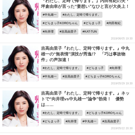
『わたし、定時で帰ります。』内田有紀の夫・
坪倉由幸が言った“妻想い”なひと言が大炎上！
中丸雄一
わたし、定時で帰ります。
どらまっ子KOROちゃん
どらまっ子
内田有紀
向井理
吉高由里子
KAT-TUN
2019/06/05 19:30
吉高由里子『わたし、定時で帰ります。』中丸
雄一の“無表情”演技が秀逸!? 「巧は事故物
件」の声加速！
わたし、定時で帰ります。
どらまっ子
向井理
中丸雄一
吉高由里子
どらまっ子KOROちゃん
2019/05/29 19:30
吉高由里子『わたし、定時で帰ります。』ネッ
トで“向井理vs中丸雄一”論争”勃発！ 優勢
は……
わたし、定時で帰ります。
どらまっ子KOROちゃん
どらまっ子
向井理
中丸雄一
吉高由里子
2019/05/22 20:30