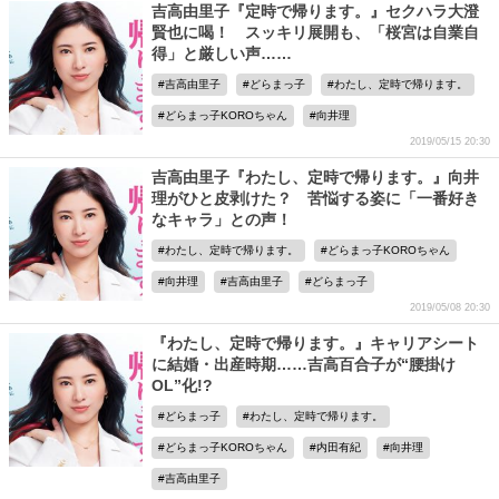
吉高由里子『定時で帰ります。』セクハラ大澄
賢也に喝！ スッキリ展開も、「桜宮は自業自
得」と厳しい声……
吉高由里子
どらまっ子
わたし、定時で帰ります。
どらまっ子KOROちゃん
向井理
2019/05/15 20:30
吉高由里子『わたし、定時で帰ります。』向井
理がひと皮剥けた？ 苦悩する姿に「一番好き
なキャラ」との声！
わたし、定時で帰ります。
どらまっ子KOROちゃん
向井理
吉高由里子
どらまっ子
2019/05/08 20:30
『わたし、定時で帰ります。』キャリアシート
に結婚・出産時期……吉高百合子が“腰掛け
OL”化!?
どらまっ子
わたし、定時で帰ります。
どらまっ子KOROちゃん
内田有紀
向井理
吉高由里子