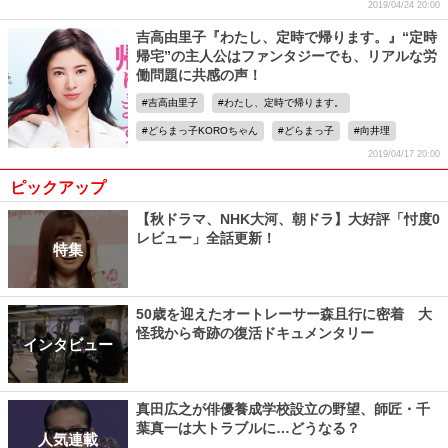
2019/04/24 20:00
吉高由里子『わたし、定時で帰ります。』“定時
帰宅”の主人公はファンタジーでも、リアルな労
働問題に共感の声！
吉高由里子
わたし、定時で帰ります。
どらまっ子KOROちゃん
どらまっ子
向井理
2019/04/17 20:00
ピックアップ
【秋ドラマ、NHK大河、朝ドラ】大好評「忖度0
レビュー」全話更新！
特集
50歳を迎えたオートレーサー森且行に密着 大
怪我から奇跡の復活ドキュメンタリー
インタビュー
真田広之が俳優養成学校設立の野望、師匠・千
葉真一は大トラブルに…どうなる？
人気連載