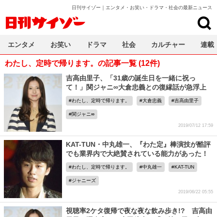
日刊サイゾー｜エンタメ・お笑い・ドラマ・社会の最新ニュース
日刊サイゾー
エンタメ
お笑い
ドラマ
社会
カルチャー
連載
わたし、定時で帰ります。の記事一覧 (12件)
吉高由里子、「31歳の誕生日を一緒に祝っ
て！」関ジャニ∞大倉忠義との復縁話が急浮上
わたし、定時で帰ります。
大倉忠義
吉高由里子
関ジャニ∞
2019/07/12 17:59
KAT-TUN・中丸雄一、『わた定』棒演技が酷評
でも業界内で大絶賛されている能力があった！
わたし、定時で帰ります。
中丸雄一
KAT-TUN
ジャニーズ
2019/06/22 05:55
視聴率2ケタ復帰で夜な夜な飲み歩き!? 吉高由