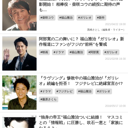
影開始！ 相棒役・柴咲コウの続投に期待の声
も…
柴咲コウ
福山雅治
ガリレオ
新作
2021/04/22 19:00
黒崎さとし（編集者・ライター）
阿部寛の二の舞いに？ 福山雅治『ガリレオ』新
作報道にファンがフジの“前科”を警戒
映画
ドラマ
福山雅治
阿部寛
ガリレオ
2021/02/06 19:30
『ラヴソング』惨敗中の福山雅治が『ガリレ
オ』続編を拒否！ フジテレビに絶縁宣言か!?
ドラマ
フジテレビ
福山雅治
ガリレオ
藤原さくら
2016/05/17 10:00
“独身の帝王”福山雅治ついに結婚！ マスコミ
との「情報戦」に圧勝し、吹石一恵と「家族に