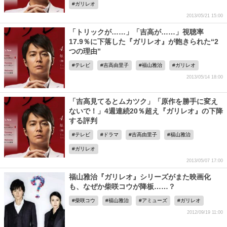
ガリレオ
2013/05/21 15:00
「トリックが……」「吉高が……」視聴率
17.9％に下落した『ガリレオ』が飽きられた“2
つの理由”
テレビ
吉高由里子
福山雅治
ガリレオ
2013/05/14 18:00
「吉高見てるとムカツク」「原作を勝手に変え
ないで！」4週連続20％超え『ガリレオ』の下降
する評判
テレビ
ドラマ
吉高由里子
福山雅治
ガリレオ
2013/05/07 17:00
福山雅治『ガリレオ』シリーズがまた映画化
も、なぜか柴咲コウが降板……？
柴咲コウ
福山雅治
アミューズ
ガリレオ
2012/09/19 11:00