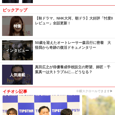
ピックアップ
【秋ドラマ、NHK大河、朝ドラ】大好評「忖度0
レビュー」全話更新！
特集
50歳を迎えたオートレーサー森且行に密着 大
怪我から奇跡の復活ドキュメンタリー
インタビュー
真田広之が俳優養成学校設立の野望、師匠・千
葉真一は大トラブルに…どうなる？
人気連載
イチオシ記事
※横スクロールできます▶