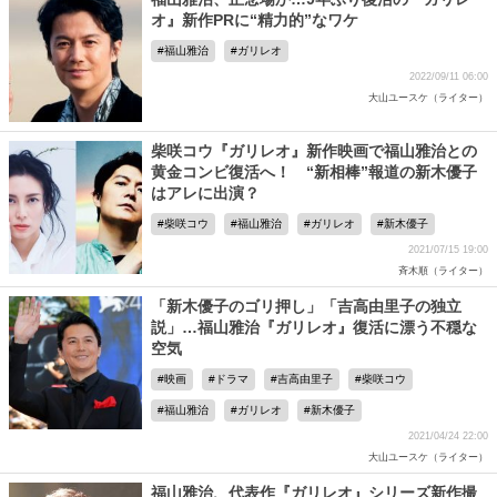
オ』新作PRに“精力的”なワケ
福山雅治
ガリレオ
2022/09/11 06:00
大山ユースケ（ライター）
柴咲コウ『ガリレオ』新作映画で福山雅治との
黄金コンビ復活へ！ “新相棒”報道の新木優子
はアレに出演？
柴咲コウ
福山雅治
ガリレオ
新木優子
2021/07/15 19:00
斉木順（ライター）
「新木優子のゴリ押し」「吉高由里子の独立
説」…福山雅治『ガリレオ』復活に漂う不穏な
空気
映画
ドラマ
吉高由里子
柴咲コウ
福山雅治
ガリレオ
新木優子
2021/04/24 22:00
大山ユースケ（ライター）
福山雅治、代表作『ガリレオ』シリーズ新作撮