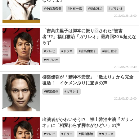
なろうよ」
小西真奈美
吹石一恵
福山雅治
ガリレオ
2015/09/28 18:00
「吉高由里子は脚本に振り回された“被害
者”!?」福山雅治『ガリレオ』最終回20％超えな
らず
テレビ
ドラマ
吉高由里子
福山雅治
ガリレオ
2013/06/25 19:49
柳楽優弥が「精神不安定」「激太り」から完全
復活！ イケメンぶりに驚きの声
柳楽優弥
ガリレオ
2013/06/25 19:00
出演者がかわいそう!? 福山雅治主演『ガリレ
オ』に「相変わらず脚本がひどい」の声
テレビ
ドラマ
福山雅治
ガリレオ