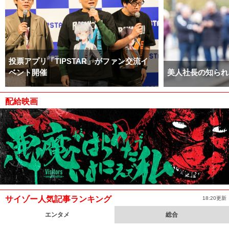
投票アプリ「TIPSTAR」がファン交流イ
ベント開催
美人社長の知られ
配給映画
サイゾー人気記事ランキング
18:20更新
エンタメ
総合