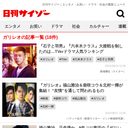
日刊サイゾー｜エンタメ・お笑い・ドラマ・社会の最新ニュース
日刊サイゾー
エンタメ
お笑い
ドラマ
社会
カルチャー
連載
ガリレオの記事一覧 (18件)
『石子と羽男』『六本木クラス』大接戦を制し
たのは…TVerドラマ人気ランキング
ガリレオ
TVer
六本木クラス
石子と羽男
2022/09/24 12:00
新城優征（ライター）
『ガリレオ』福山雅治＆柴咲コウ＆北村一輝が
集結！ “友情”を通して問われるもの
映画
柴咲コウ
福山雅治
ガリレオ
北村一輝
2022/09/17 13:00
バフィー吉川（映画ライター・インド映画研究家）
福山雅治、正念場か…9年ぶり復活の『ガリレ