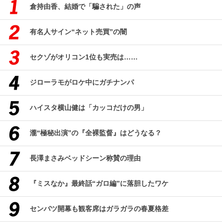
倉持由香、結婚で「騙された」の声
有名人サイン“ネット売買”の闇
セクゾがオリコン1位も実売は……
ジローラモがロケ中にガチナンパ
ハイスタ横山健は「カッコだけの男」
瀧“極秘出演”の『全裸監督』はどうなる？
長澤まさみベッドシーン称賛の理由
『ミスなか』最終話“ガロ編”に落胆したワケ
センバツ開幕も観客席はガラガラの春夏格差