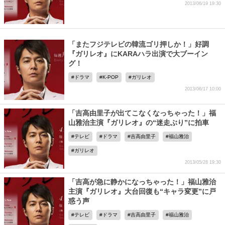
2013/06/19 19:30
「またフジテレビの韓流ゴリ押しか！」好調
『ガリレオ』にKARAハラ出演で大ブーイン
グ！
ドラマ
K-POP
ガリレオ
2013/06/17 10:00
「吉高由里子が出てこなくなっちゃった！」福
山雅治主演『ガリレオ』の“迷走ぶり”に拍車
テレビ
ドラマ
吉高由里子
福山雅治
ガリレオ
2013/05/28 19:30
「吉高が急に静かになっちゃった！」福山雅治
主演『ガリレオ』大台回復も“キャラ変更”に戸
惑う声
テレビ
ドラマ
吉高由里子
福山雅治