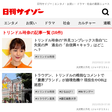
日刊サイゾー｜エンタメ・お笑い・ドラマ・社会の最新ニュース
日刊サイゾー
エンタメ
お笑い
ドラマ
社会
カルチャー
連載
トリンドル玲奈の記事一覧 (16件)
トリンドル玲奈の”外見コンプレックス告白”に
失笑の声 過去の「自信満々キャラ」はどこ
へ？
トリンドル玲奈
2022/03/22 18:00
大沢野八千代（ジャーナリスト）
トラウデン、トリンドルの稚拙なコメントで
「慶應ブランド」が崩壊危機!? 現役生やOBは
迷惑?
トリンドル玲奈
ひるおび！
Mr.サンデー
トラウデン直美
慶応義塾大学
2021/05/29 07:00
大沢野八千代（ジャーナリスト）