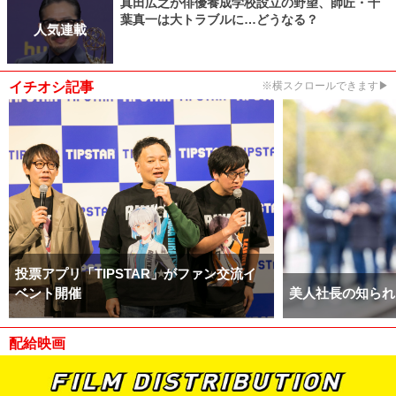
真田広之が俳優養成学校設立の野望、師匠・千
葉真一は大トラブルに…どうなる？
人気連載
イチオシ記事
※横スクロールできます▶
投票アプリ「TIPSTAR」がファン交流イ
ベント開催
美人社長の知られ
配給映画