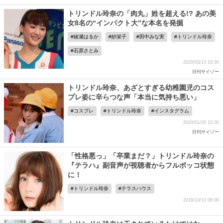
トリンドル玲奈の「肉丸」姓を超える!? あの美
女8名の“インパクト大”な本名を発掘
綾瀬はるか
紗栄子
田中みな実
トリンドル玲奈
石原さとみ
2020/03/13 10:30
日刊サイゾー
トリンドル玲奈、あざとすぎる幼稚園児のコス
プレ姿に辛らつな声「本当に気持ち悪い」
コスプレ
トリンドル玲奈
インスタグラム
2020/01/26 10:30
日刊サイゾー
「性格悪っ」「卒業まだ？」トリンドル玲奈の
『テラハ』副音声が視聴者からフルボッコ状態
に！
トリンドル玲奈
テラスハウス
2019/10/13 06:00