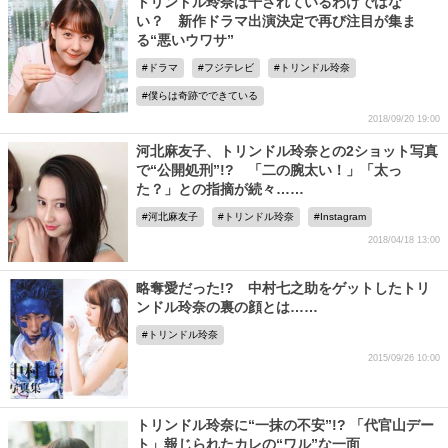
トリンドル玲奈は干されているわけではな
い？ 新作ドラマ出演決定で再び注目が集ま
る“悪いウワサ”
ドラマ
フジテレビ
トリンドル玲奈
僕らは奇跡でできている
2018/09/20 19:00
河北麻友子、トリンドル玲奈との2ショット写真
で“公開処刑”!? 「二の腕太い！」「太っ
た？」との指摘が続々……
河北麻友子
トリンドル玲奈
Instagram
2018/04/18 13:00
略奪愛だった!? 中村七之助をゲットしたトリ
ンドル玲奈の裏の顔とは……
トリンドル玲奈
2015/09/26 10:00
トリンドル玲奈に“一抹の不安”!? 「代官山デー
ト」報じられたカレの“ワル”な一面