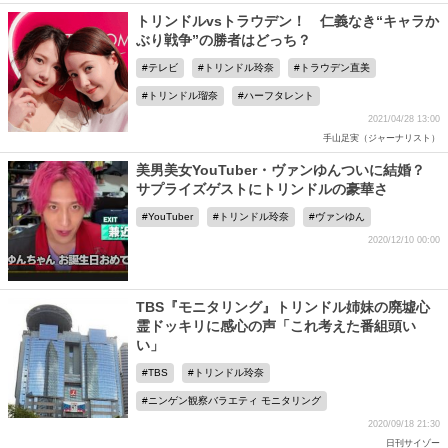
トリンドルvsトラウデン！ 仁義なき“キャラか
ぶり戦争”の勝者はどっち？
テレビ
トリンドル玲奈
トラウデン直美
トリンドル瑠奈
ハーフタレント
2021/04/28 13:00
手山足実（ジャーナリスト）
美男美女YouTuber・ヴァンゆんついに結婚？
サプライズゲストにトリンドルの豪華さ
YouTuber
トリンドル玲奈
ヴァンゆん
2020/12/10 00:00
TBS『モニタリング』トリンドル姉妹の廃墟心
霊ドッキリに感心の声「これ考えた番組頭い
い」
TBS
トリンドル玲奈
ニンゲン観察バラエティ モニタリング
2020/09/18 21:30
日刊サイゾー