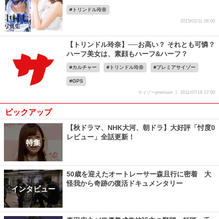
トリンドル玲奈
2015/02/11 08:00
【トリンドル玲奈】──お高い？ それとも可憐？
ハーフ美女は、素顔もハーフ&ハーフ？
カルチャー
トリンドル玲奈
プレミアサイゾー
GPS
サイゾーpremium
2011/07/18 17:00
ピックアップ
【秋ドラマ、NHK大河、朝ドラ】大好評「忖度0
レビュー」全話更新！
特集
50歳を迎えたオートレーサー森且行に密着 大
怪我から奇跡の復活ドキュメンタリー
インタビュー