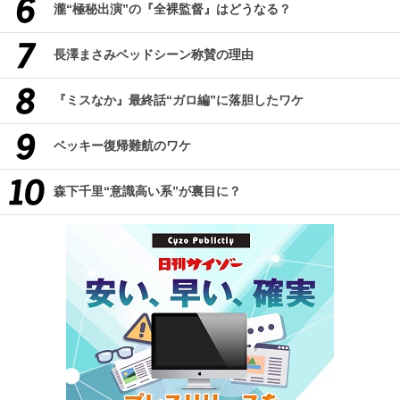
瀧“極秘出演”の『全裸監督』はどうなる？
長澤まさみベッドシーン称賛の理由
『ミスなか』最終話“ガロ編”に落胆したワケ
ベッキー復帰難航のワケ
森下千里“意識高い系”が裏目に？