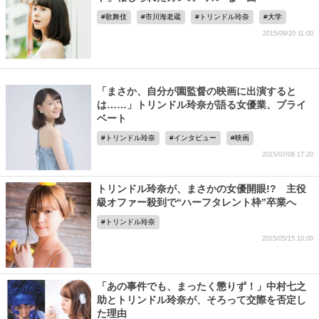
歌舞伎
市川海老蔵
トリンドル玲奈
大学
2015/09/20 11:00
「まさか、自分が園監督の映画に出演すると
は……」トリンドル玲奈が語る女優業、プライ
ベート
トリンドル玲奈
インタビュー
映画
2015/07/08 17:20
トリンドル玲奈が、まさかの女優開眼!? 主役
級オファー殺到で“ハーフタレント枠”卒業へ
トリンドル玲奈
2015/05/15 10:00
「あの事件でも、まったく懲りず！」中村七之
助とトリンドル玲奈が、そろって交際を否定し
た理由