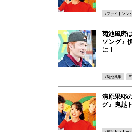
ファイトソン
菊池風磨
ソング』
に！
菊池風磨
清原果耶の
グ』鬼越
鬼越トマホー