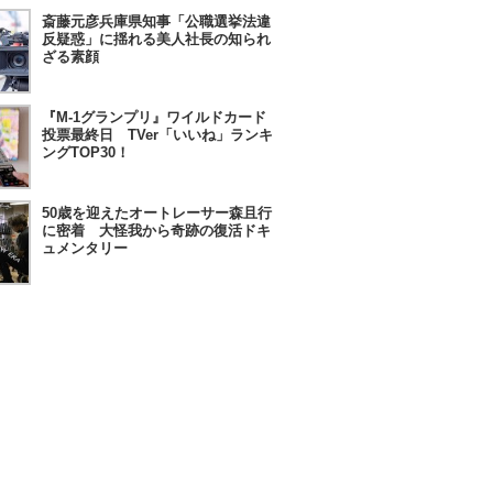
斎藤元彦兵庫県知事「公職選挙法違
反疑惑」に揺れる美人社長の知られ
ざる素顔
『M-1グランプリ』ワイルドカード
投票最終日 TVer「いいね」ランキ
ングTOP30！
50歳を迎えたオートレーサー森且行
に密着 大怪我から奇跡の復活ドキ
ュメンタリー