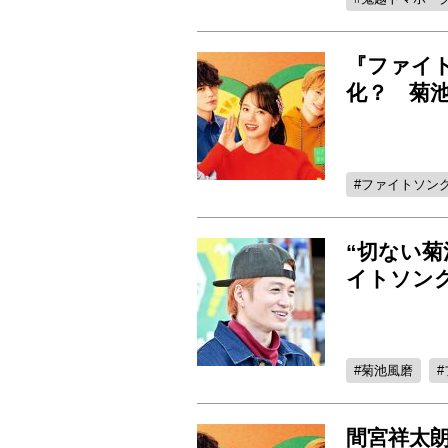
『ファイ
化？ 菊
ファイトソン
“切ない菊
イトソン
菊池風磨
間宮祥太朗