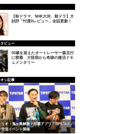
集
【秋ドラマ、NHK大河、朝ドラ】大
好評「忖度0レビュー」全話更新！
ンタビュー
50歳を迎えたオートレーサー森且行
に密着 大怪我から奇跡の復活ドキ
ュメンタリー
チオシ記事
リオ・鬼ヶ島解散？投票アプリ「TIPSTAR」
ン交流イベント開催