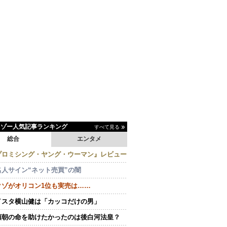
イゾー人気記事ランキング
すべて見る
総合
エンタメ
プロミシング・ヤング・ウーマン』レビュー
名人サイン“ネット売買”の闇
クゾがオリコン1位も実売は……
イスタ横山健は「カッコだけの男」
頼朝の命を助けたかったのは後白河法皇？