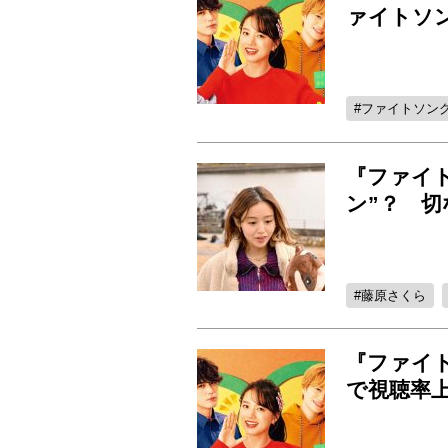
ァイトソ
ファイトソン
『ファイ
ン”？ 
藤原さくら
『ファイ
で視聴率