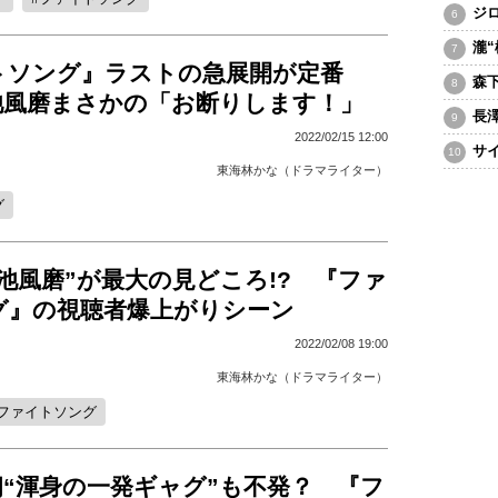
ジ
瀧
トソング』ラストの急展開が定番
森
池風磨まさかの「お断りします！」
長
2022/02/15 12:00
サ
東海林かな（ドラマライター）
グ
池風磨”が最大の見どころ!? 『ファ
グ』の視聴者爆上がりシーン
2022/02/08 19:00
東海林かな（ドラマライター）
ファイトソング
“渾身の一発ギャグ”も不発？ 『フ