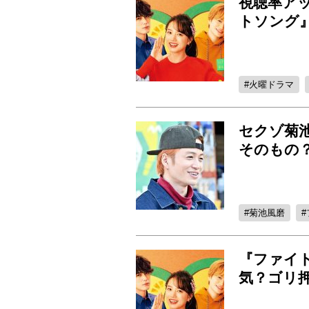
視聴率ア
トソング
火曜ドラマ
セクゾ菊
そのもの
菊池風磨
『ファイ
気？ゴリ