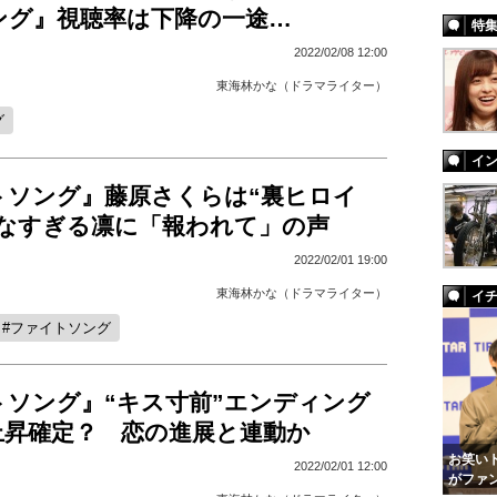
ング』視聴率は下降の一途…
特
2022/02/08 12:00
東海林かな（ドラマライター）
グ
イ
トソング』藤原さくらは“裏ヒロイ
切なすぎる凛に「報われて」の声
2022/02/01 19:00
東海林かな（ドラマライター）
イ
ファイトソング
トソング』“キス寸前”エンディング
上昇確定？ 恋の進展と連動か
お笑いト
2022/02/01 12:00
がファ