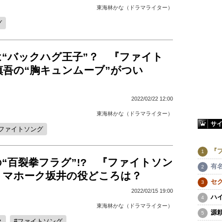
東海林かな（ドラマライター）
グ
は“バックハグ王子”？ 『ファイト
慎吾の“胸キュンムーブ”がつい
2022/02/22 12:00
東海林かな（ドラマライター）
サ
ファイトソング
『
“百裂拳フラグ”!? 『ファイトソン
有
トマホーク坂井の役どころは？
セ
2022/02/15 19:00
ハ
東海林かな（ドラマライター）
源
ク
ファイトソング