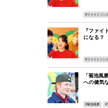
ファイトソン
『ファイ
になる？
ファイトソン
「菊池風
への健気
菊池風磨