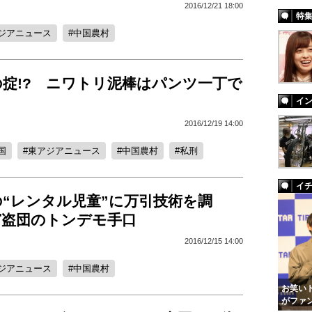
2016/12/21 18:00
特
ジアニュース
中国農村
の掟!? ニワトリ泥棒はパンツ一丁で
イ
2016/12/19 14:00
国
東アジアニュース
中国農村
私刑
イ
“レンタル児童”に万引技術を調
窃盗団のトンデモ手口
2016/12/15 14:00
ジアニュース
中国農村
お笑いト
がファ