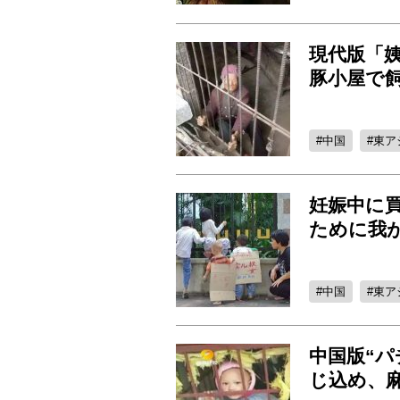
現代版「姨
豚小屋で
中国
東ア
妊娠中に
ために我
中国
東ア
中国版“パ
じ込め、