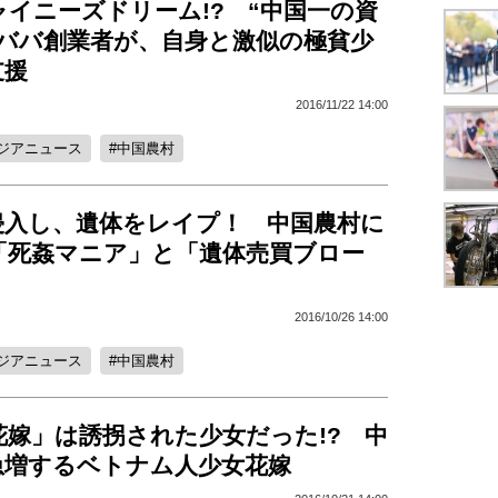
イニーズドリーム!? “中国一の資
リババ創業者が、自身と激似の極貧少
支援
2016/11/22 14:00
ジアニュース
中国農村
侵入し、遺体をレイプ！ 中国農村に
「死姦マニア」と「遺体売買ブロー
2016/10/26 14:00
ジアニュース
中国農村
花嫁」は誘拐された少女だった!? 中
急増するベトナム人少女花嫁