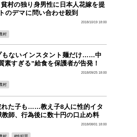
、貧村の独り身男性に日本人花嫁を提
ットのデマに問い合わせ殺到
2018/10/19 18:00
農村
プもないインスタント麺だけ……中
質素すぎる”給食を保護者が告発！
2018/09/25 18:00
農村
破れた子も……教え子8人に性的イタ
獣教師、行為後に数十円の口止め料
2018/08/01 18:00
農村
性犯罪