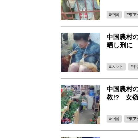
中国
東ア
中国農村
晒し刑に
ネット
中
中国農村の
教!? 女
中国
東ア