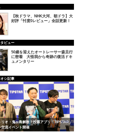
集
【秋ドラマ、NHK大河、朝ドラ】大
好評「忖度0レビュー」全話更新！
ンタビュー
50歳を迎えたオートレーサー森且行
に密着 大怪我から奇跡の復活ドキ
ュメンタリー
チオシ記事
リオ・鬼ヶ島解散？投票アプリ「TIPSTAR」
ン交流イベント開催