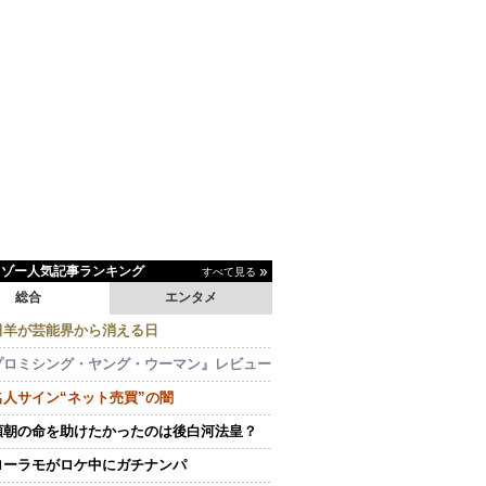
イゾー人気記事ランキング
すべて見る
総合
エンタメ
田羊が芸能界から消える日
プロミシング・ヤング・ウーマン』レビュー
名人サイン“ネット売買”の闇
頼朝の命を助けたかったのは後白河法皇？
ローラモがロケ中にガチナンパ