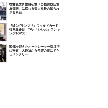
斎藤元彦兵庫県知事「公職選挙法違
反疑惑」に揺れる美人社長の知られ
ざる素顔
『M-1グランプリ』ワイルドカード
投票最終日 TVer「いいね」ランキ
ングTOP30！
50歳を迎えたオートレーサー森且行
に密着 大怪我から奇跡の復活ドキ
ュメンタリー