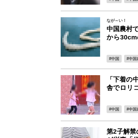
なが～い！
中国農村
から30c
中国
中国
「下着の
舎でロリ
中国
中国
第2子解禁