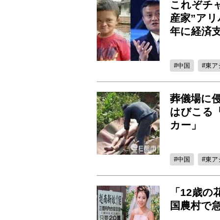
これぞチャ
産家”ア
年に経済
中国
東ア
葬儀場に
はびこる
カー」
中国
東ア
「12歳の
国農村で