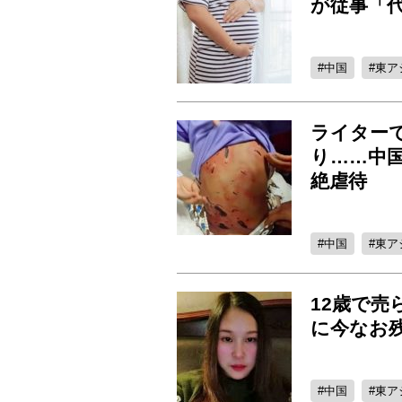
が従事「
中国
東ア
ライター
り……中
絶虐待
中国
東ア
12歳で売
に今なお
中国
東ア