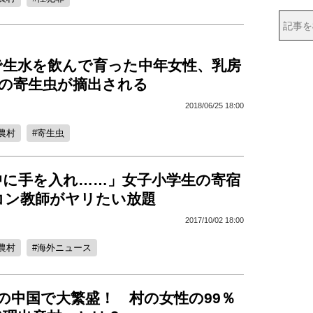
で生水を飲んで育った中年女性、乳房
mの寄生虫が摘出される
2018/06/25 18:00
農村
寄生虫
中に手を入れ……」女子小学生の寄宿
コン教師がヤリたい放題
2017/10/02 18:00
農村
海外ニュース
の中国で大繁盛！ 村の女性の99％