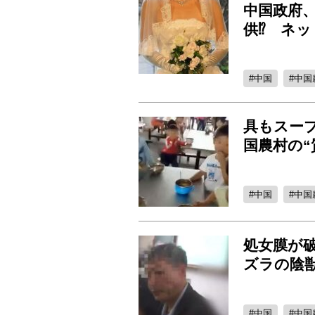
中国政府
供⁉ ネ
中国
中国
具もスー
国農村の“
中国
中国
処女膜が
ズラの陰
中国
中国