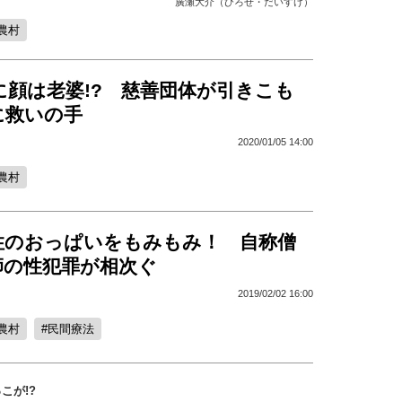
廣瀬大介（ひろせ・だいすけ）
農村
に顔は老婆!? 慈善団体が引きこも
に救いの手
2020/01/05 14:00
農村
性のおっぱいをもみもみ！ 自称僧
師の性犯罪が相次ぐ
2019/02/02 16:00
農村
民間療法
こが!?