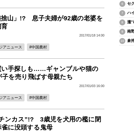
セ
ハ
捨山」!? 息子夫婦が92歳の老婆を
瀧
飼育
南
2017/01/18 14:00
倉
ジアニュース
中国農村
買い手探しも……ギャンブルや猫の
が子を売り飛ばす母親たち
2017/01/03 16:00
ジアニュース
中国農村
チンカス”!? 3歳児を犬用の檻に閉
麻雀に没頭する鬼母