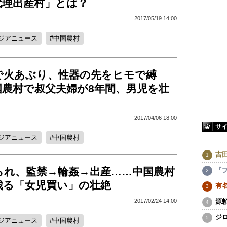
代理出産村」とは？
2017/05/19 14:00
ジアニュース
中国農村
で火あぶり、性器の先をヒモで縛
国農村で叔父夫婦が8年間、男児を壮
2017/04/06 18:00
サ
ジアニュース
中国農村
吉
られ、監禁→輪姦→出産……中国農村
『
残る「女児買い」の壮絶
有
源
2017/02/24 14:00
ジ
ジアニュース
中国農村