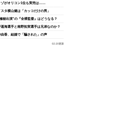
クゾがオリコン1位も実売は……
イスタ横山健は「カッコだけの男」
“極秘出演”の『全裸監督』はどうなる？
野遥海選手と南野拓実選手は兄弟なのか？
持由香、結婚で「騙された」の声
02:20更新