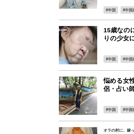
中国
中国
15歳なの
りの少女
中国
中国
悩める女
侶・占い
中国
中国
オラの村に、嫁っ