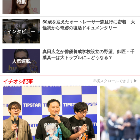
特集
50歳を迎えたオートレーサー森且行に密着 大
怪我から奇跡の復活ドキュメンタリー
インタビュー
真田広之が俳優養成学校設立の野望、師匠・千
葉真一は大トラブルに…どうなる？
人気連載
イチオシ記事
※横スクロールできます▶