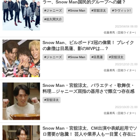
ラー、Snow Man国民的グループへの鍵？
ジャニーズ
Snow Man
宮舘涼太
ラヴィット!
佐久間大介
2023/04/04 06:00
佐藤勇馬（芸能ライター）
Snow Man、ビルボード3冠の偉業！ ブレイク
の象徴は目黒蓮、影のMVPは…？
ジャニーズ
Snow Man
目黒蓮
宮舘涼太
2022/12/10 21:00
佐藤勇馬（芸能ライター）
Snow Man・宮舘涼太、バラエティ・歌舞伎・
料理…ジャニーズ屈指の器用さで際立つ存在感
宮舘涼太
2022/10/20 21:00
佐藤勇馬（芸能ライター）
Snow Man・宮舘涼太、CM出演や表紙起用でソ
ロ需要が急騰！ 芸人や業界人も一目置く存在に