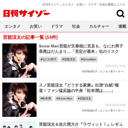
日刊サイゾー｜エンタメ・お笑い・ドラマ・社会の最新ニュース
日刊サイゾー
エンタメ
お笑い
ドラマ
社会
カルチャー
連載
宮舘涼太の記事一覧 (14件)
Snow Man宮舘が文春砲に言及も、なにわ男子
長尾はだんまり…「否定が基本」化のリスク
なにわ男子
宮舘涼太
SnowMan
2023/10/31 10:00
仲宗根由紀子（エンタメ系ライター）
スノ宮舘涼太『どうする家康』出演“白紙”報
道！ファン猛反論の中身「松本潤は……」
松本潤
Snow Man
宮舘涼太
2023/10/23 16:00
仲宗根由紀子（エンタメ系ライター）
宮舘涼太＆佐久間大介『ラヴィット！』レギュ