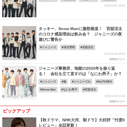
2021/01/07 19:00
タッキー、Snow Manに激怒報道！ 宮舘涼太
のコロナ感染理由は飲み会？ ジャニーズの夜
遊びに警告か
ジャニーズ
滝沢秀明
宮舘涼太
2021/01/05 08:00
日刊サイゾー
ジャニーズ事務所、地獄の2020年を振り返
る！ 会社を立て直すのは「なにわ男子」か？
ジャニーズ
嵐
ジャニーズJr.
SixTONES
Snow Man
なにわ男子
宮舘涼太
2020/12/29 11:00
日刊サイゾー
ピックアップ
【秋ドラマ、NHK大河、朝ドラ】大好評「忖度0
レビュー」全話更新！