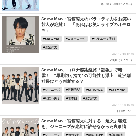
藤川響子（芸能ライター）
Snow Man・宮舘涼太のバラエティ力をお笑い
芸人が絶賛！ 「あれはお笑いライブのオモロ
さ」
Snow Man
ニューヨーク
バラエティ番組
宮舘涼太
2021/04/18 12:00
宇原翼（ライター）
Snow Man、コロナ感染経路「誤報」で暗
雲！ “早期切り捨て”の可能性も浮上 滝沢副
社長はどう判断する？
ジャニーズ
滝沢秀明
SixTONES
Snow Man
なにわ男子
岩本照
宮舘涼太
2021/01/08 16:00
日刊サイゾー
Snow Man・宮舘涼太に対する「週女」報道
を、ジャニーズが絶対に許せなかった裏事情
ジャニーズ
週刊女性
新型コロナ
宮舘涼太