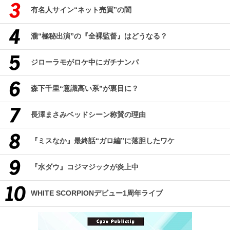
有名人サイン“ネット売買”の闇
瀧“極秘出演”の『全裸監督』はどうなる？
ジローラモがロケ中にガチナンパ
森下千里“意識高い系”が裏目に？
長澤まさみベッドシーン称賛の理由
『ミスなか』最終話“ガロ編”に落胆したワケ
『水ダウ』コジマジックが炎上中
WHITE SCORPIONデビュー1周年ライブ