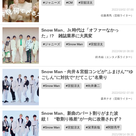
ジャニーズ
CM
宮舘涼太
2022/10/02 07:00
佐藤勇馬（芸能ライター）
Snow Man、Jr.時代は「オファーなかっ
た」!? 雑誌業界に大異変
ジャニーズ
Snow Man
宮舘涼太
2022/08/18 08:00
鈴木紬（エンタメ系ライター）
Snow Man・向井＆宮舘コンビが”ふまけん”“ゆ
ごしん”に対抗で“だてこじ”名乗り
Snow Man
宮舘涼太
向井康二
2022/02/02 07:00
森本ナオ（芸能ライター）
Snow Man、新曲のパート割りがまた波
紋！ “歌割り格差”が一向に改善されず？
Snow Man
宮舘涼太
深澤辰哉
阿部亮平
2021/08/14 09:30