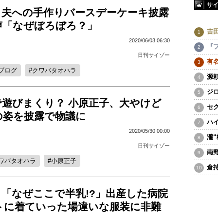
サ
、夫への手作りバースデーケーキ披露
声「なぜぼろぼろ？」
吉
2020/06/03 06:30
『
日刊サイゾー
有
ブログ
クワバタオハラ
源
ジ
で遊びまくり？ 小原正子、大やけど
セ
の姿を披露で物議に
ハ
2020/05/30 00:00
瀧
日刊サイゾー
南
ワバタオハラ
小原正子
倉
「なぜここで半乳!?」出産した病院
トに着ていった場違いな服装に非難