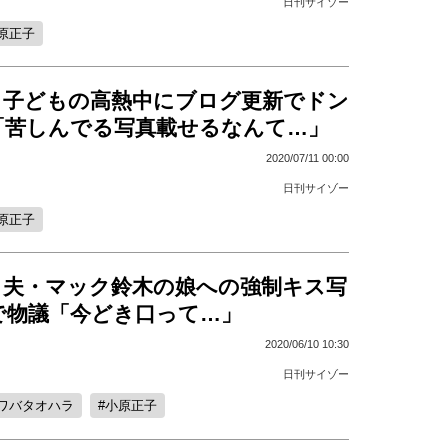
日刊サイゾー
原正子
、子どもの高熱中にブログ更新でドン
「苦しんでる写真載せるなんて…」
2020/07/11 00:00
日刊サイゾー
原正子
、夫・マック鈴木の娘への強制キス写
で物議「今どき口って…」
2020/06/10 10:30
日刊サイゾー
ワバタオハラ
小原正子