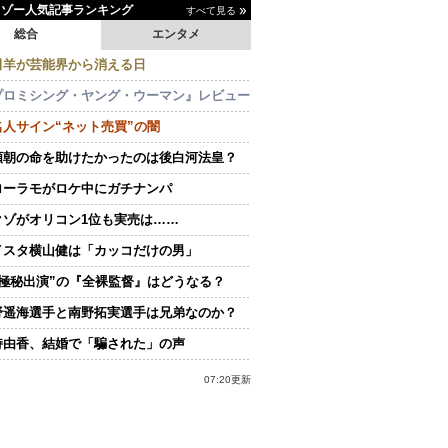
イゾー人気記事ランキング
すべて見る
総合
エンタメ
田羊が芸能界から消える日
プロミシング・ヤング・ウーマン』レビュー
名人サイン“ネット売買”の闇
頼朝の命を助けたかったのは後白河法皇？
ローラモがロケ中にガチナンパ
クゾがオリコン1位も実売は……
イスタ横山健は「カッコだけの男」
“極秘出演”の『全裸監督』はどうなる？
野遥海選手と南野拓実選手は兄弟なのか？
持由香、結婚で「騙された」の声
07:20更新