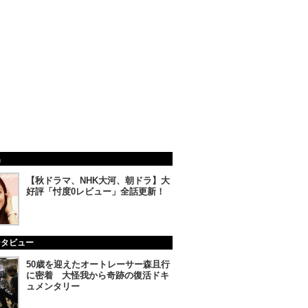
集
【秋ドラマ、NHK大河、朝ドラ】大
好評「忖度0レビュー」全話更新！
ンタビュー
50歳を迎えたオートレーサー森且行
に密着 大怪我から奇跡の復活ドキ
ュメンタリー