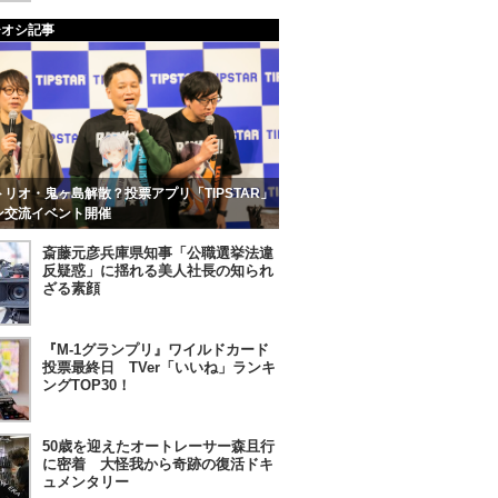
チオシ記事
リオ・鬼ヶ島解散？投票アプリ「TIPSTAR」
ン交流イベント開催
斎藤元彦兵庫県知事「公職選挙法違
反疑惑」に揺れる美人社長の知られ
ざる素顔
『M-1グランプリ』ワイルドカード
投票最終日 TVer「いいね」ランキ
ングTOP30！
50歳を迎えたオートレーサー森且行
に密着 大怪我から奇跡の復活ドキ
ュメンタリー