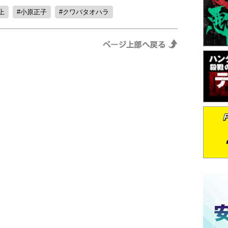
上
小原正子
クワバタオハラ