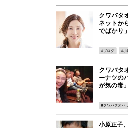
クワバタ
ネットか
でばか
ブログ
小
クワバタ
ーナツの
が気の毒
クワバタオハ
小原正子