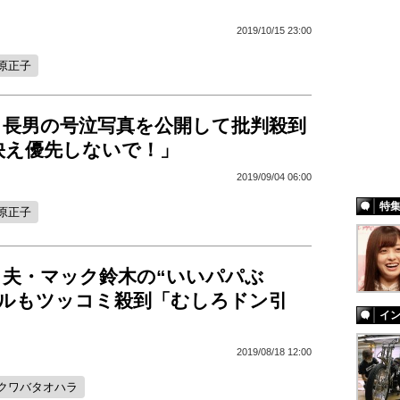
2019/10/15 23:00
原正子
、長男の号泣写真を公開して批判殺到
映え優先しないで！」
2019/09/04 06:00
特
原正子
、夫・マック鈴木の“いいパパぶ
ールもツッコミ殺到「むしろドン引
イ
2019/08/18 12:00
クワバタオハラ