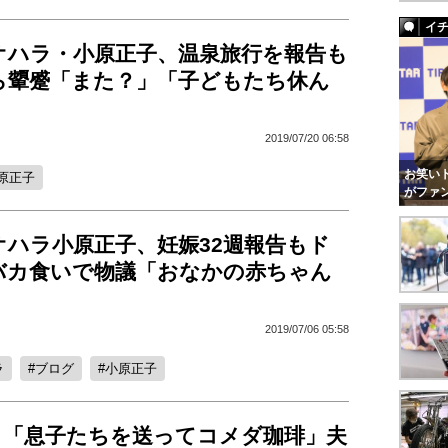
イ
オハラ・小原正子、温泉旅行を報告も
ら顰蹙「また？」「子どもたち休ん
り」
2019/07/20 06:58
お笑いト
原正子
がファ
オハラ小原正子、妊娠32週報告もド
バカ食いで物議「おなかの赤ちゃん
」
2019/07/06 05:58
ラ
ブログ
小原正子
、「息子たちを送ってコメダ珈琲」夫