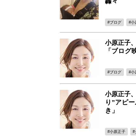
轟々
ブログ
小
小原正子
「ブログ
ブログ
小
小原正子
り”アピ
き」
小原正子