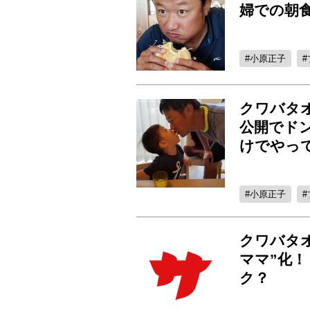
婦での朝
小原正子
クワバタ
公開でド
けでやっ
小原正子
クワバタ
ママ”化
ク？