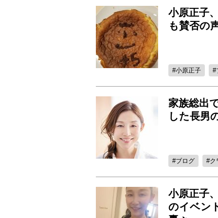
小原正子
も賛否の
小原正子
家族総出
した長男
ブログ
ク
小原正子、
のイベン