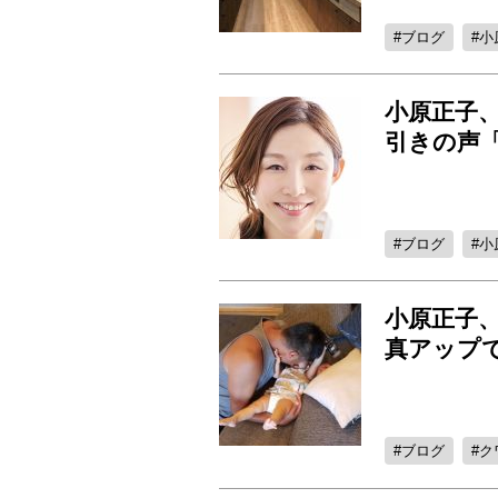
ブログ
小
小原正子
引きの声
ブログ
小
小原正子
真アップ
ブログ
ク