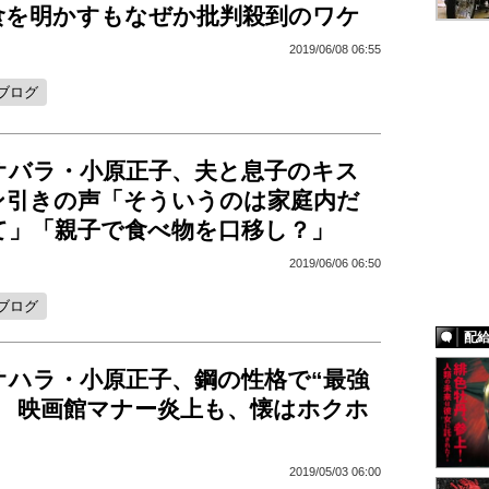
食を明かすもなぜか批判殺到のワケ
2019/06/08 06:55
ブログ
オバラ・小原正子、夫と息子のキス
ン引きの声「そういうのは家庭内だ
て」「親子で食べ物を口移し？」
2019/06/06 06:50
ブログ
配
オハラ・小原正子、鋼の性格で“最強
！ 映画館マナー炎上も、懐はホクホ
2019/05/03 06:00