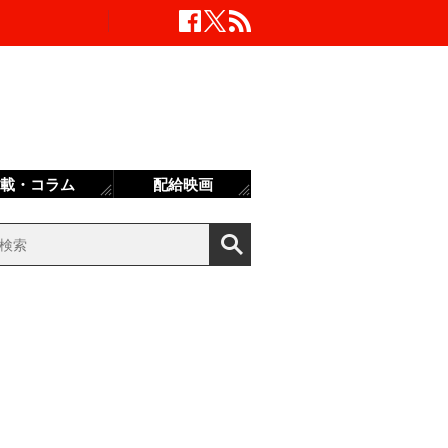
載・コラム
配給映画